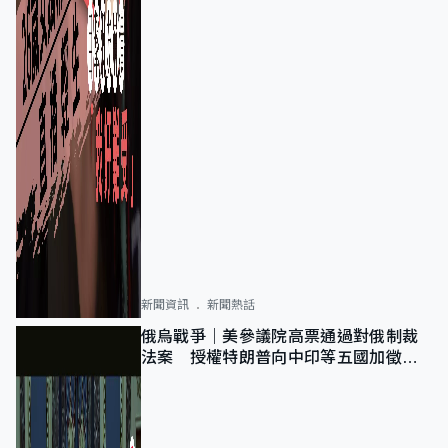
新聞資訊
新聞熱話
俄烏戰爭｜美參議院高票通過對俄制裁
法案 授權特朗普向中印等五國加徵
100%關稅