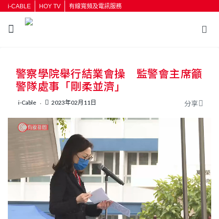
i-CABLE
HOY TV
有線寬頻及電訊服務
返回
警察學院舉行結業會操 監警會主席籲
按輸入鍵開始搜尋
警隊處事「剛柔並濟」
i-Cable
2023年02月11日
分享