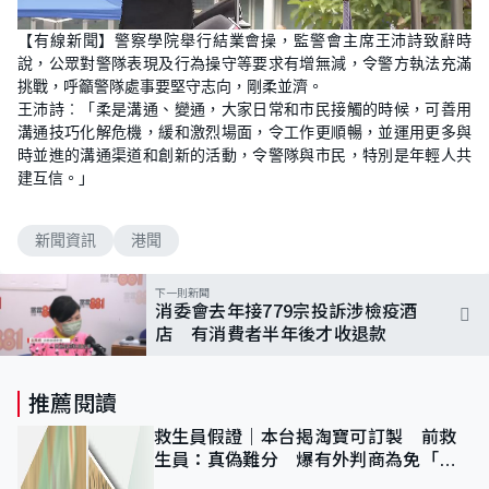
L
U
o
n
【有線新聞】警察學院舉行結業會操，監警會主席王沛詩致辭時
a
m
d
u
說，公眾對警隊表現及行為操守等要求有增無減，令警方執法充滿
e
t
d
e
挑戰，呼籲警隊處事要堅守志向，剛柔並濟。
:
7
王沛詩︰「柔是溝通、變通，大家日常和市民接觸的時候，可善用
1
溝通技巧化解危機，緩和激烈場面，令工作更順暢，並運用更多與
.
7
時並進的溝通渠道和創新的活動，令警隊與市民，特別是年輕人共
4
%
建互信。」
新聞資訊
港聞
下一則新聞
消委會去年接779宗投訴涉檢疫酒
店 有消費者半年後才收退款
推薦閱讀
救生員假證｜本台揭淘寶可訂製 前救
生員：真偽難分 爆有外判商為免「封
池」沒做足檢查