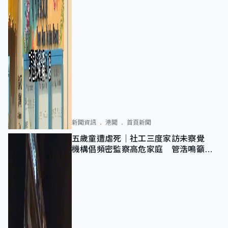
新聞資訊
港聞
首頁新聞
五歲童遭虐死｜社工三度家訪未察覺
機構倡頻密監察高危家庭 管浩鳴籲加
強跨部門協作