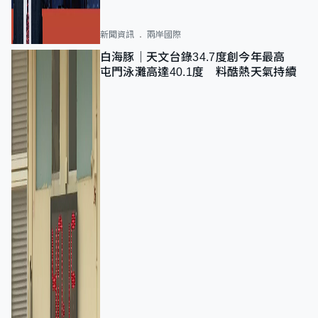
新聞資訊
兩岸國際
白海豚｜天文台錄34.7度創今年最高
屯門泳灘高達40.1度 料酷熱天氣持續