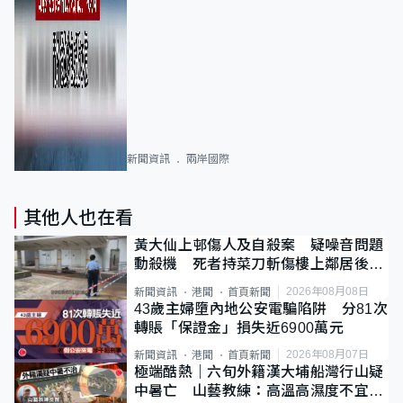
新聞資訊
兩岸國際
其他人也在看
黃大仙上邨傷人及自殺案 疑噪音問題
動殺機 死者持菜刀斬傷樓上鄰居後墮
斃
2026年08月08日
新聞資訊
港聞
首頁新聞
43歲主婦墮內地公安電騙陷阱 分81次
轉賬「保證金」損失近6900萬元
2026年08月07日
新聞資訊
港聞
首頁新聞
極端酷熱｜六旬外籍漢大埔船灣行山疑
中暑亡 山藝教練：高溫高濕度不宜遠