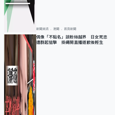
新聞資訊
港聞
首頁新聞
偶像「不點名」談粉絲越界 日女死忠
遭群起狙擊 掛繩開直播道歉後輕生