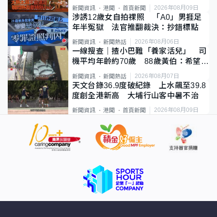
足
2026年08月09日
新聞資訊
港聞
首頁新聞
涉誘12歲女自拍祼照 「A0」男捱足
年半冤獄 法官推翻裁決：抄錯標點
2026年08月06日
新聞資訊
新聞熱話
一線搜查｜揸小巴難「養家活兒」 司
機平均年齡約70歲 88歲黃伯：希望一
直揸落去
2026年08月07日
新聞資訊
新聞熱話
天文台錄36.9度破紀錄 上水飆至39.8
度創全港新高 大埔行山客中暑不治
2026年08月09日
新聞資訊
港聞
首頁新聞