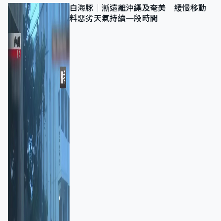
白海豚｜漸遠離沖繩及奄美 緩慢移動
料惡劣天氣持續一段時間