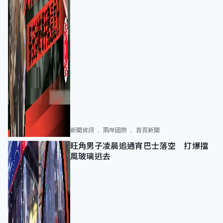
新聞資訊
兩岸國際
首頁新聞
旺角男子凌晨追通宵巴士落空 打爆擋
風玻璃逃去