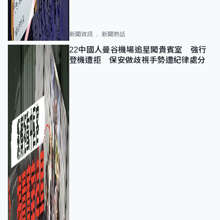
新聞資訊
新聞熱話
22中國人曼谷機場追星闖貴賓室 強行
登機遭拒 保安做歧視手勢遭紀律處分