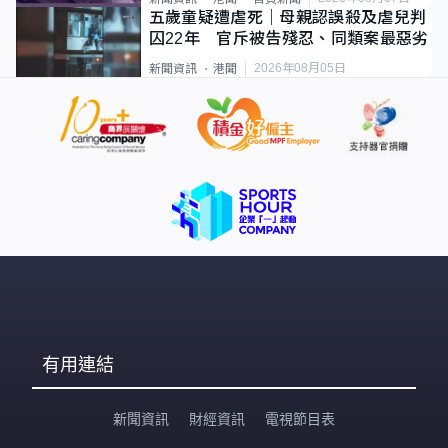
五歲童疑遭虐死｜母親認誤殺及虐兒判
囚22年 官斥被告殘忍、同類案最惡劣
2026年08月05日
新聞資訊
港聞
有用連結
新聞資訊
財經資訊
電視節目表