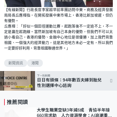
【有線新聞】行政長官李家超早前率團訪問中東。商務及經濟發展
局局長丘應樺指，在開拓發展中東市場上，香港比新加坡遲，但仍
有優勢。
丘應樺：「好似一個田徑運動比賽，起跑落後不一定追不上，不一
定是贏在起跑線。當然新加坡有自己本身的優勢，但我們不可以太
過小看自己，香港的優勢、金融中心地位是很優勝，加上我們背靠
祖國、一個強大的經濟動力，這是其他地方未必一定有，所以我們
一定要好好利用，背靠祖國聯通世界。」
新聞資訊
港聞
下一則新聞
日日有頭條：94年數百夫婦到胎兒
性別選擇中心諮詢
推薦閱讀
大學生職業空缺3年減6成 青協半年接
660宗求助 人力資源學會：AI浪潮重整