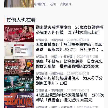
新聞資訊
港聞
首頁新聞
其他人也在看
勸未婚夫戒煙爆命案 28歲女教師連捅
心臟兩刀判死緩 母斥判太重已上訴
2026年08月05日
新聞資訊
新聞熱話
五歲童遭虐死｜解剖揭長期捱餓、傷痕
纍纍 母認罪判囚22年 官斥冷血：同
類案最惡劣
2026年08月05日
新聞資訊
港聞
首頁新聞
偶像「不點名」談粉絲越界 日女死忠
遭群起狙擊 掛繩開直播道歉後輕生
2026年08月06日
新聞資訊
新聞熱話
涉前年於新加坡機場傷人 港人母子分
別判囚半年、10日
2026年08月05日
新聞資訊
兩岸國際
43歲主婦墮內地公安電騙陷阱 分81次
轉賬「保證金」損失近6900萬元
2026年08月07日
新聞資訊
港聞
首頁新聞