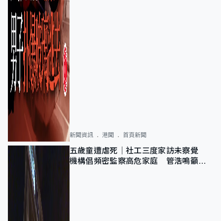
新聞資訊
港聞
首頁新聞
五歲童遭虐死｜社工三度家訪未察覺
機構倡頻密監察高危家庭 管浩鳴籲加
強跨部門協作