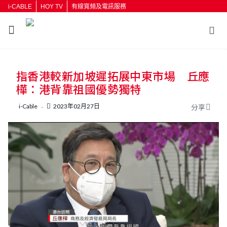
i-CABLE
HOY TV
有線寬頻及電訊服務
返回
指香港較新加坡遲拓展中東市場 丘應
按輸入鍵開始搜尋
樺：港背靠祖國優勢獨特
i-Cable
2023年02月27日
分享