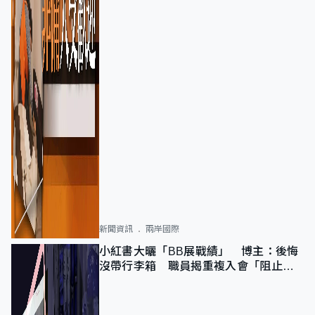
新聞資訊
兩岸國際
小紅書大曬「BB展戰績」 博主：後悔
沒帶行李箱 職員揭重複入會「阻止唔
到」