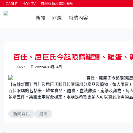
i-CABLE
HOY TV
有線寬頻及電訊服務
新聞
財經
特約內容
返回
百佳、屈臣氏今起限購罐頭、雞蛋、
i-Cable
2022年03月04日
【有線新聞】百佳及屈臣氏即日起限購部分產品及藥物，每人限買五
百佳限購的包括米、罐頭食品、麵食、盒裝雞蛋、廁紙及藥物，每
多購五件。集團重申貨源穩定，限購是希望更多人可以買到所需物品
新聞資訊
港聞