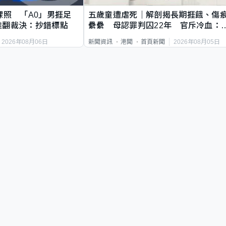
祼照 「A0」男捱足
五歲童遭虐死｜解剖揭長期捱餓、傷
推翻裁決：抄錯標點
纍纍 母認罪判囚22年 官斥冷血：
類案最惡劣
2026年08月06日
2026年08月05日
新聞資訊
港聞
首頁新聞