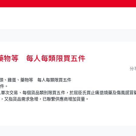
按輸入鍵開始搜尋
藥物等 每人每類限買五件
分
件。
人單次交易、每個貨品類別限買五件，於屈臣氏買止痛退燒藥及傷風感冒
，又指貨品需求急增，已聯繫供應商增加貨量。