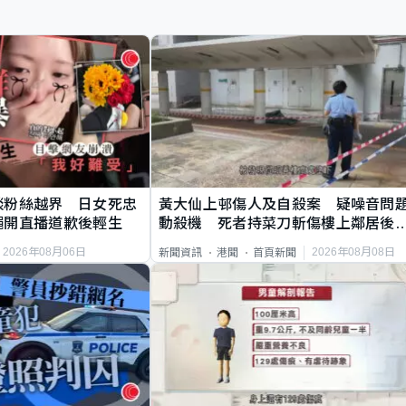
談粉絲越界 日女死忠
黃大仙上邨傷人及自殺案 疑噪音問
繩開直播道歉後輕生
動殺機 死者持菜刀斬傷樓上鄰居後
斃
2026年08月06日
2026年08月08日
新聞資訊
港聞
首頁新聞