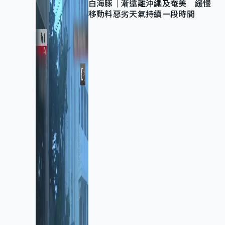
白海豚｜漸遠離沖繩及奄美 緩慢
移動料惡劣天氣持續一段時間