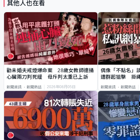
其他人也在看
勸未婚夫戒煙爆命案 28歲女教師連捅
偶像「不點名」
心臟兩刀判死緩 母斥判太重已上訴
遭群起狙擊 掛
2026年08月05日
新聞資訊
新聞熱話
新聞資訊
新聞熱話