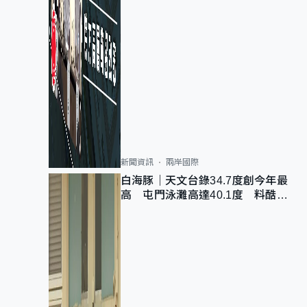
新聞資訊
兩岸國際
白海豚｜天文台錄34.7度創今年最
高 屯門泳灘高達40.1度 料酷熱
天氣持續