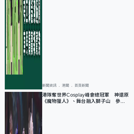
新聞資訊
港聞
首頁新聞
港隊奪世界Cosplay峰會總冠軍 神還原
《魔物獵人》、舞台融入獅子山 參賽
者：讓大家認識香港