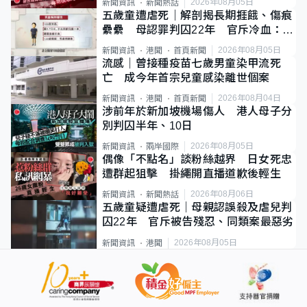
2026年08月05日
新聞資訊
新聞熱話
五歲童遭虐死｜解剖揭長期捱餓、傷痕
纍纍 母認罪判囚22年 官斥冷血：同
類案最惡劣
2026年08月05日
新聞資訊
港聞
首頁新聞
流感｜曾接種疫苗七歲男童染甲流死
亡 成今年首宗兒童感染離世個案
2026年08月04日
新聞資訊
港聞
首頁新聞
涉前年於新加坡機場傷人 港人母子分
別判囚半年、10日
2026年08月05日
新聞資訊
兩岸國際
偶像「不點名」談粉絲越界 日女死忠
遭群起狙擊 掛繩開直播道歉後輕生
2026年08月06日
新聞資訊
新聞熱話
五歲童疑遭虐死｜母親認誤殺及虐兒判
囚22年 官斥被告殘忍、同類案最惡劣
2026年08月05日
新聞資訊
港聞