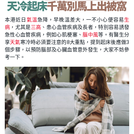
本港近日
氣溫
急降，早晚溫差大，一不小心便容易
生
病
，尤其是
三高
、患心血管疾病及長者，特別容易誘發
急性心血管疾病，例如心肌梗塞、
腦中風
等。有醫生分
享
天氣
寒冷時必須要注意的8大重點，提到起床後應做3
個步驟，以預防腦部及心臟血管意外發生，大家不妨參
考一下。