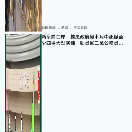
新聞資訊
港聞
首頁新聞
新皇崗口岸｜據悉政府擬本月中起辦至
少四場大型演練 動員逾三萬公務員人
次測試