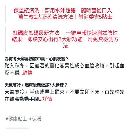
保溫瓶清洗｜齋用水沖超錯 隨時菌從口入
醫生教2大正確清洗方法｜附消委會5貼士
紅碼變藍碼最新方法 一鍵申報快速測試陰性
結果 即睇安心出行3大新功能｜附免費檢測方
法
為何冬天容易誘發中風、心肌梗塞？
踏入秋冬，因氣溫的變化容易造成心血管收縮，引起血
壓不穩…
詳情
天氣寒冷，起床後應做那3大步驟？
天氣寒冷，半夜或早上醒來，不要立即下床，首先應先
在被窩動動手腳…
詳情
健康貼士
保暖