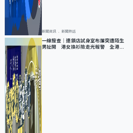
新聞資訊
新聞熱話
一線搜查｜連鎖店試身室布簾突遭陌生
男扯開 港女換衫險走光報警 全港分
店急換實體門