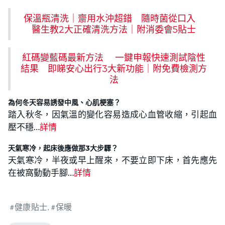
保溫瓶清洗｜齋用水沖超錯 隨時菌從口入
醫生教2大正確清洗方法｜附消委會5貼士
紅碼變藍碼最新方法 一鍵申報快速測試陰性
結果 即睇安心出行3大新功能｜附免費檢測方
法
為何冬天容易誘發中風、心肌梗塞？
踏入秋冬，因氣溫的變化容易造成心血管收縮，引起血
壓不穩…
詳情
天氣寒冷，起床後應做那3大步驟？
天氣寒冷，半夜或早上醒來，不要立即下床，首先應先
在被窩動動手腳…
詳情
健康貼士
保暖