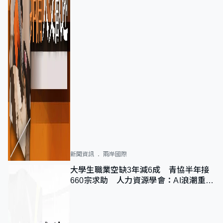
新聞資訊
兩岸國際
大學生職業空缺3年減6成 青協半年接
660宗求助 人力資源學會：AI浪潮重整
職位需求