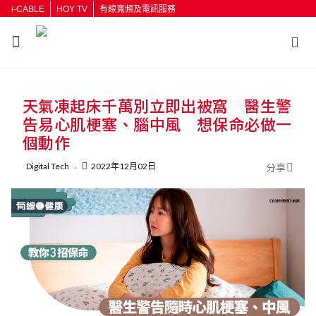
i-CABLE
HOY TV
有線寬頻及電訊服務
返回
天氣凍起床千萬別立即出被窩 醫生警
按輸入鍵開始搜尋
告易心肌梗塞、腦中風 想保命必做一
個動作
Digital Tech
2022年12月02日
分享