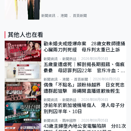
新聞資訊
港聞
首頁新聞
其他人也在看
勸未婚夫戒煙爆命案 28歲女教師連捅
心臟兩刀判死緩 母斥判太重已上訴
2026年08月05日
新聞資訊
新聞熱話
五歲童遭虐死｜解剖揭長期捱餓、傷痕
纍纍 母認罪判囚22年 官斥冷血：同
類案最惡劣
2026年08月05日
新聞資訊
港聞
首頁新聞
偶像「不點名」談粉絲越界 日女死忠
遭群起狙擊 掛繩開直播道歉後輕生
2026年08月06日
新聞資訊
新聞熱話
涉前年於新加坡機場傷人 港人母子分
別判囚半年、10日
2026年08月05日
新聞資訊
兩岸國際
43歲主婦墮內地公安電騙陷阱 分81次