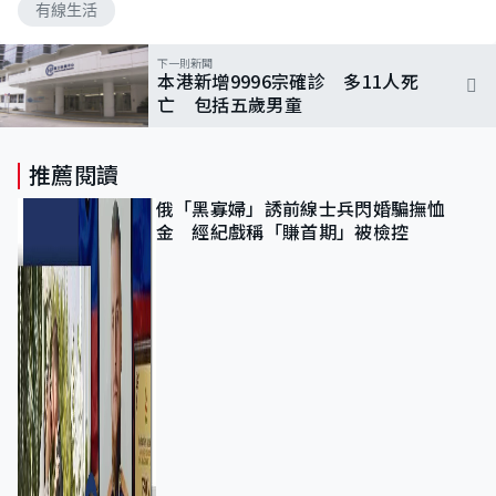
有線生活
下一則新聞
本港新增9996宗確診 多11人死
亡 包括五歲男童
推薦閱讀
俄「黑寡婦」誘前線士兵閃婚騙撫恤
金 經紀戲稱「賺首期」被檢控