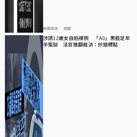
新聞資訊
港聞
涉誘12歲女自拍祼照 「A0」男捱足年
半冤獄 法官推翻裁決：抄錯標點