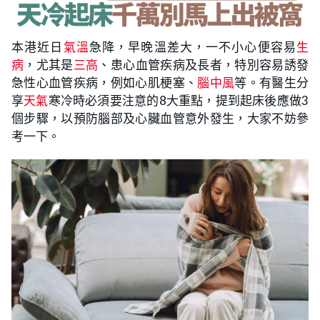
本港近日
氣溫
急降，早晚溫差大，一不小心便容易
生
病
，尤其是
三高
、患心血管疾病及長者，特別容易誘發
急性心血管疾病，例如心肌梗塞、
腦中風
等。有醫生分
享
天氣
寒冷時必須要注意的8大重點，提到起床後應做3
個步驟，以預防腦部及心臟血管意外發生，大家不妨參
考一下。