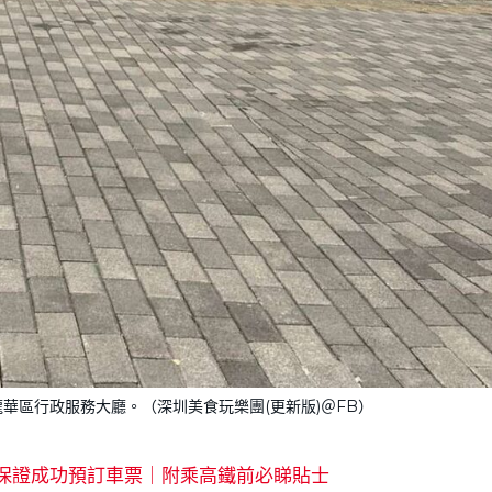
華區行政服務大廳。（深圳美食玩樂團(更新版)＠FB）
保證成功預訂車票｜附乘高鐵前必睇貼士