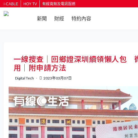
i-CABLE
HOY TV
有線寬頻及電訊服務
新聞
財經
特約內容
返回
一線搜查｜回鄉證深圳續領懶人包 
用｜附申請方法
Digital Tech
2023年03月07日