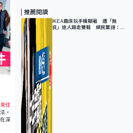
推薦閱讀
IKEA霸床玩手機瞓著 遭「無
良」途人踢走雙鞋 網民驚訝：冇
著襪咁盡！？
民來往
方法。
人在深