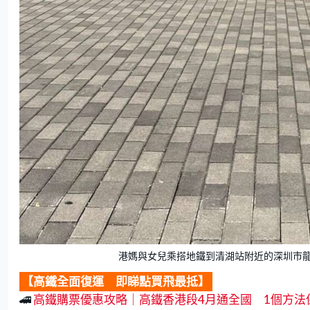
港媽與女兒乘搭地鐵到清湖站附近的深圳市龍
【高鐵全面復運 即睇點買飛最抵】
🚄
高鐵購票優惠攻略｜高鐵香港段4月通全國 1個方法