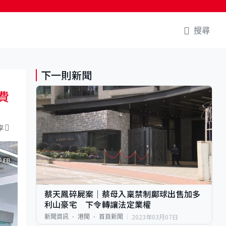
搜尋
下一則新聞
費
享
蔡天鳳碎屍案｜蔡母入稟禁制鄺球出售加多
利山豪宅 下令轉讓法定業權
2023年03月07日
新聞資訊
港聞
首頁新聞