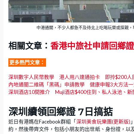
中港通關，不少人都急不及待北上吃喝玩樂或探親，
相關文章：
香港中旅社申請回鄉證
更多熱門文章：
深圳數字人民幣教學 港人用八達通拍卡 即拎$200人
內地通關二維碼「黑碼」申請教學 健康申報3大方法一
深圳酒店10間推介 Muji酒店$400住到、私人泳池、
深圳續領回鄉證 7日搞掂
近日有港媽在Facebook群組「
深圳美食玩樂團(更新版)
約，然後帶齊文件，包括小朋友的出世紙、身份證，以