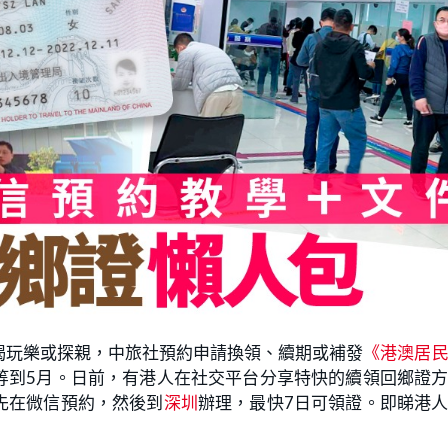
喝玩樂或探親，中旅社預約申請換領、續期或補發
《港澳居
等到5月。日前，有港人在社交平台分享特快的續領回鄉證
先在微信預約，然後到
深圳
辦理，最快7日可領證。即睇港