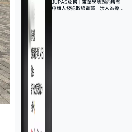
JUPAS放榜｜東華學院誤向所有
申請人發送取錄電郵 涉人為操作
疏忽、影響11,139人