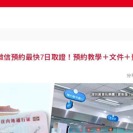
按輸入鍵開始搜尋
微信預約最快7日取證！預約教學＋文件＋
分