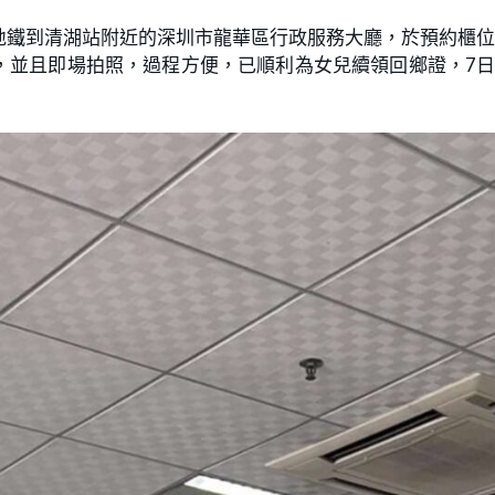
地鐵到清湖站附近的深圳市龍華區行政服務大廳，於預約櫃
，並且即場拍照，過程方便，已順利為女兒續領回鄉證，7