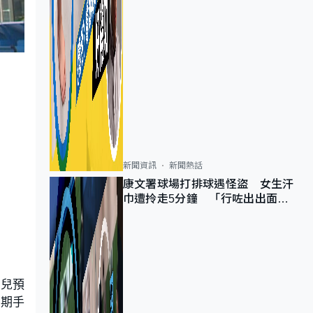
新聞資訊
新聞熱話
康文署球場打排球遇怪盜 女生汗
巾遭拎走5分鐘 「行咗出出面唔
知做乜」
女兒預
續期手