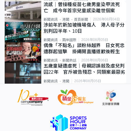
流感｜曾接種疫苗七歲男童染甲流死
亡 成今年首宗兒童感染離世個案
2026年08月04日
新聞資訊
港聞
首頁新聞
涉前年於新加坡機場傷人 港人母子分
別判囚半年、10日
2026年08月05日
新聞資訊
兩岸國際
偶像「不點名」談粉絲越界 日女死忠
遭群起狙擊 掛繩開直播道歉後輕生
2026年08月06日
新聞資訊
新聞熱話
五歲童疑遭虐死｜母親認誤殺及虐兒判
囚22年 官斥被告殘忍、同類案最惡劣
2026年08月05日
新聞資訊
港聞