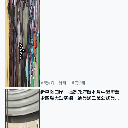
新聞資訊
港聞
首頁新聞
新皇崗口岸｜據悉政府擬本月中起辦至
少四場大型演練 動員逾三萬公務員人
次測試