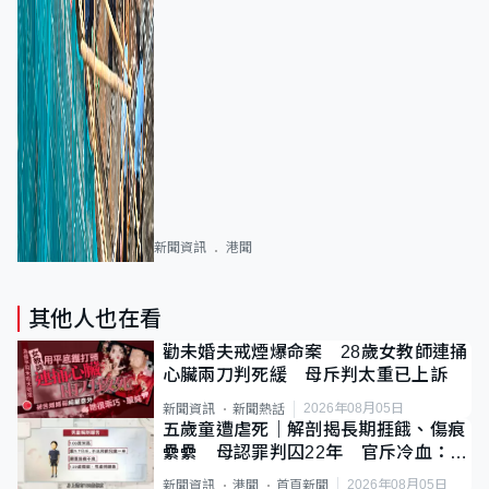
新聞資訊
港聞
其他人也在看
勸未婚夫戒煙爆命案 28歲女教師連捅
心臟兩刀判死緩 母斥判太重已上訴
2026年08月05日
新聞資訊
新聞熱話
五歲童遭虐死｜解剖揭長期捱餓、傷痕
纍纍 母認罪判囚22年 官斥冷血：同
類案最惡劣
2026年08月05日
新聞資訊
港聞
首頁新聞