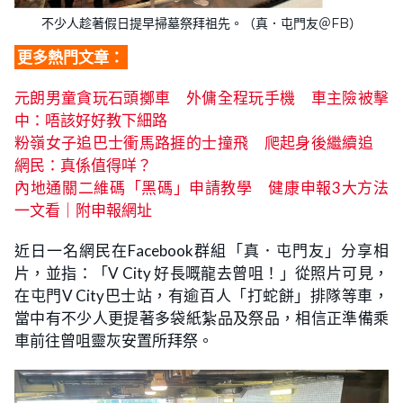
不少人趁著假日提早掃墓祭拜祖先。（真．屯門友＠FB）
更多熱門文章：
元朗男童貪玩石頭擲車 外傭全程玩手機 車主險被擊
中：唔該好好教下細路
粉嶺女子追巴士衝馬路捱的士撞飛 爬起身後繼續追
網民：真係值得咩？
內地通關二維碼「黑碼」申請教學 健康申報3大方法
一文看｜附申報網址
近日一名網民在Facebook群組「真．屯門友」分享相
片，並指：「V City 好長嘅龍去曾咀！」從照片可見，
在屯門V City巴士站，有逾百人「打蛇餅」排隊等車，
當中有不少人更提著多袋紙紮品及祭品，相信正準備乘
車前往曾咀靈灰安置所拜祭。