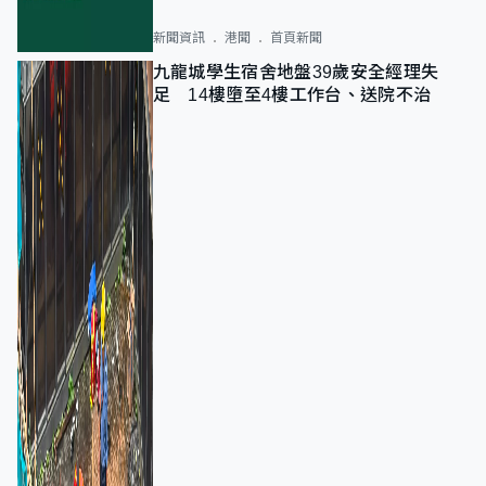
新聞資訊
港聞
首頁新聞
九龍城學生宿舍地盤39歲安全經理失
足 14樓墮至4樓工作台、送院不治