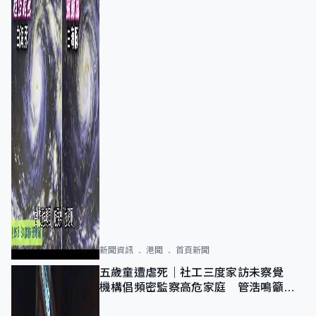
新聞資訊
港聞
首頁新聞
五歲童遭虐死｜社工三度家訪未察覺
機構倡頻密監察高危家庭 管浩鳴籲加
強跨部門協作