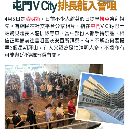
4月5日是
清明節
，日前不少人趁著假日提早
掃墓
祭拜祖
先。有網民在社交平台分享相片，指在
屯門
V City巴士
站驚見超長人龍排隊等車，當中部份人都手持祭品，相
信正準備前往曾咀靈灰安置所拜祭。有人不解為何要提
早3個星期拜山，有人又認為是怕清明人多，不過亦有
可能與1個傳統習俗有關。