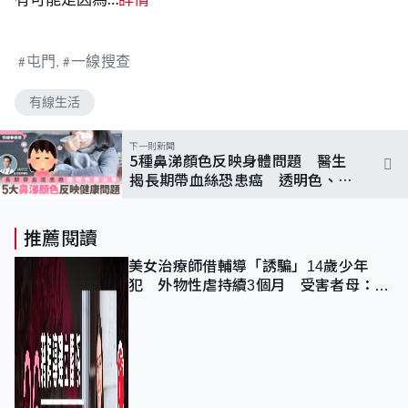
屯門
一線搜查
有線生活
下一則新聞
5種鼻涕顏色反映身體問題 醫生
揭長期帶血絲恐患癌 透明色、
黃、綠色代表什麼？
推薦閱讀
美女治療師借輔導「誘騙」14歲少年
犯 外物性虐持續3個月 受害者母：要
保護其他人