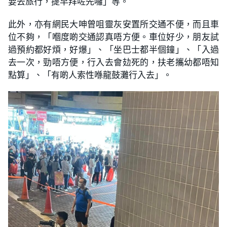
要去旅行，提早拜咗先囉」等。
此外，亦有網民大呻曾咀靈灰安置所交通不便，而且車
位不夠，「嗰度啲交通認真唔方便。車位好少，朋友試
過預約都好煩，好爆」、「坐巴士都半個鐘」、「入過
去一次，勁唔方便，行入去會攰死的，扶老攜幼都唔知
點算」、「有啲人索性喺龍鼓灘行入去」。