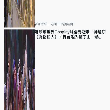
新聞資訊
港聞
首頁新聞
港隊奪世界Cosplay峰會總冠軍 神還原
《魔物獵人》、舞台融入獅子山 參賽
者：讓大家認識香港