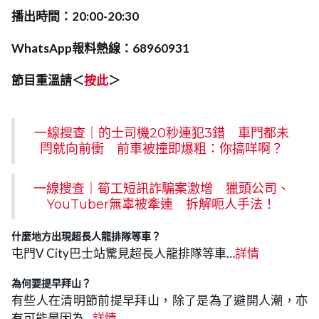
播出時間：20:00-20:30
WhatsApp報料熱線：68960931
節目重溫請＜
按此
＞
一線搜查｜的士司機20秒連犯3錯 車門都未
閂就向前衝 前車被撞即爆粗：你搞咩啊？
一線搜查｜筍工短訊詐騙案激增 獵頭公司、
YouTuber無辜被牽連 拆解呃人手法！
什麼地方出現超長人龍排隊等車？
屯門V City巴士站驚見超長人龍排隊等車…
詳情
為何要提早拜山？
有些人在清明節前提早拜山，除了是為了避開人潮，亦
有可能是因為…
詳情