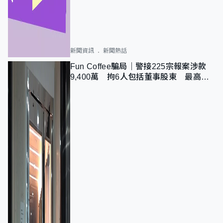
新聞資訊
新聞熱話
Fun Coffee騙局｜警接225宗報案涉款
9,400萬 拘6人包括董事股東 最高金
額一宗涉近千萬