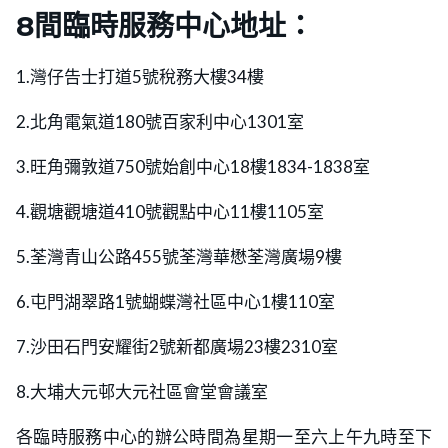
8間臨時服務中心地址：
1.灣仔告士打道5號稅務大樓34樓
2.北角電氣道180號百家利中心1301室
3.旺角彌敦道750號始創中心18樓1834-1838室
4.觀塘觀塘道410號觀點中心11樓1105室
5.荃灣青山公路455號荃灣華懋荃灣廣場9樓
6.屯門湖翠路1號蝴蝶灣社區中心1樓110室
7.沙田石門安耀街2號新都廣場23樓2310室
8.大埔大元邨大元社區會堂會議室
各臨時服務中心的辦公時間為星期一至六上午九時至下