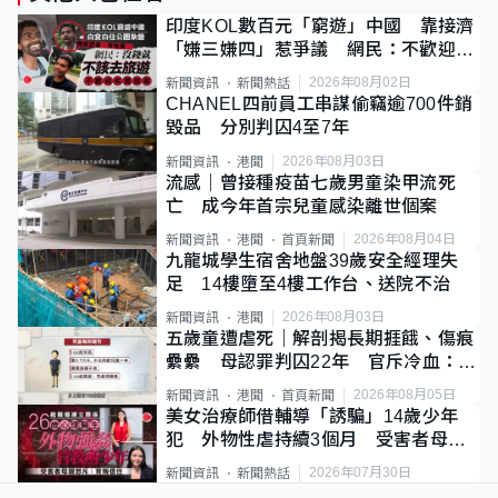
印度KOL數百元「窮遊」中國 靠接濟
「嫌三嫌四」惹爭議 網民：不歡迎劣
質旅客
2026年08月02日
新聞資訊
新聞熱話
CHANEL四前員工串謀偷竊逾700件銷
毀品 分別判囚4至7年
2026年08月03日
新聞資訊
港聞
流感｜曾接種疫苗七歲男童染甲流死
亡 成今年首宗兒童感染離世個案
2026年08月04日
新聞資訊
港聞
首頁新聞
九龍城學生宿舍地盤39歲安全經理失
足 14樓墮至4樓工作台、送院不治
2026年08月03日
新聞資訊
港聞
五歲童遭虐死｜解剖揭長期捱餓、傷痕
纍纍 母認罪判囚22年 官斥冷血：同
類案最惡劣
2026年08月05日
新聞資訊
港聞
首頁新聞
美女治療師借輔導「誘騙」14歲少年
犯 外物性虐持續3個月 受害者母：
要保護其他人
2026年07月30日
新聞資訊
新聞熱話