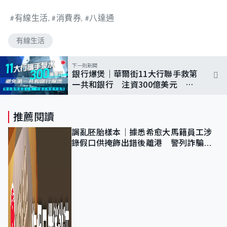
有線生活
消費券
八達通
有線生活
下一則新聞
銀行爆煲｜華爾街11大行聯手救第
一共和銀行 注資300億美元 據
報美當局促成
推薦閱讀
調亂胚胎樣本｜據悉希愈大馬籍員工涉
錄假口供掩飾出錯後離港 警列詐騙
正通緝在逃人士