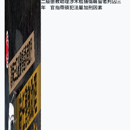
二級懲教助理涉木棍捅傷羈留者判囚三
年 官指帶頭犯法屬加刑因素