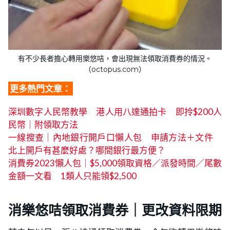
有不少長者擔心轉用樂悠咭，會出現無法領取消費券的情況。
（octopus.com）
更多熱門文章：
深圳數字人民幣教學 港人用八達通拍卡 即拎$200人
民幣｜附領取方法
一線搜查｜內地銀行開戶口懶人包 申請方法＋文件
北上開戶有甚麼好處？哪間銀行最方便？
消費券2023懶人包｜$5,000領取資格／派發時間／尾數
金額一文看 1類人只能領$2,500
消樂悠咭領取消費券｜更改資料限期