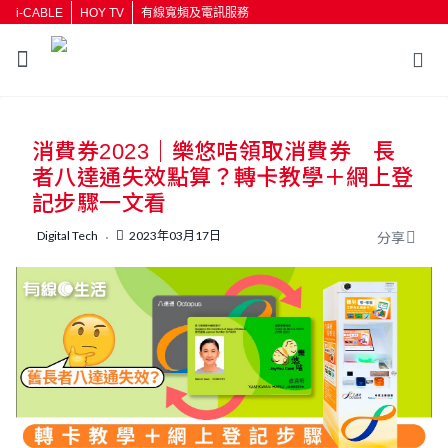
i-CABLE
HOY TV
有線寬頻及電訊服務
返回
消費券2023｜樂悠咭領取消費券 長
按輸入鍵開始搜尋
者八達通失效點算？轉卡教學＋網上登
記步驟一文看
Digital Tech
2023年03月17日
分享