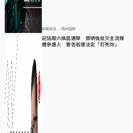
新聞資訊
兩岸國際
記協周六換屆選舉 鄧炳強批欠主流媒
體參選人 警告若違法定「釘死你」