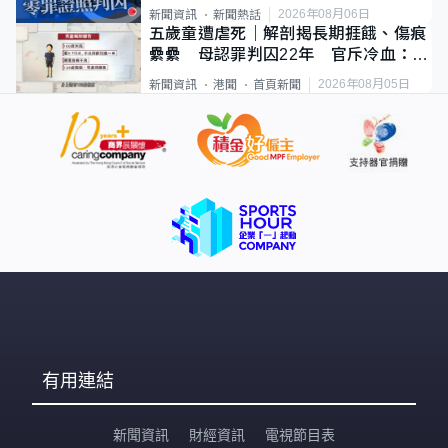
2026年08月06日
新聞資訊
新聞熱話
五歲童遭虐死｜解剖揭長期捱餓、傷痕
纍纍 母認罪判囚22年 官斥冷血：同
類案最惡劣
2026年08月05日
新聞資訊
港聞
首頁新聞
有用連結
新聞資訊
財經資訊
電視節目表