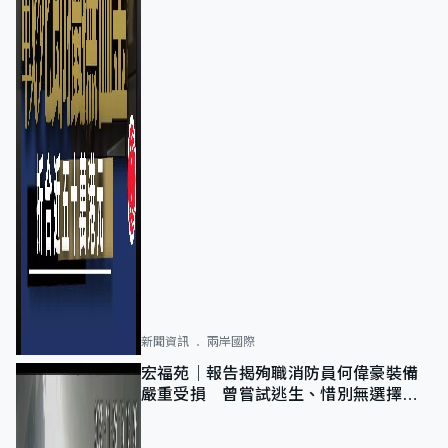
新聞資訊
兩岸國際
宏福苑｜報告揭殉職消防員何偉豪裝備
嚴重受損 曾嘗試逃生、惜別無選擇下
棄裝備墮樓