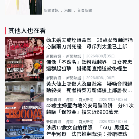
新聞資訊
港聞
首頁新聞
其他人也在看
勸未婚夫戒煙爆命案 28歲女教師連捅
心臟兩刀判死緩 母斥判太重已上訴
2026年08月05日
新聞資訊
新聞熱話
偶像「不點名」談粉絲越界 日女死忠
遭群起狙擊 掛繩開直播道歉後輕生
2026年08月06日
新聞資訊
新聞熱話
黃大仙上邨傷人及自殺案 疑噪音問題
動殺機 死者持菜刀斬傷樓上鄰居後墮
斃
2026年08月08日
新聞資訊
港聞
首頁新聞
43歲主婦墮內地公安電騙陷阱 分81次
轉賬「保證金」損失近6900萬元
2026年08月07日
新聞資訊
港聞
首頁新聞
涉誘12歲女自拍祼照 「A0」男捱足
年半冤獄 法官推翻裁決：抄錯標點