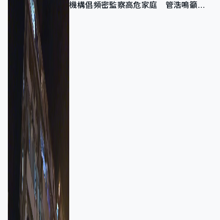
機構倡頻密監察高危家庭 管浩鳴籲加
強跨部門協作