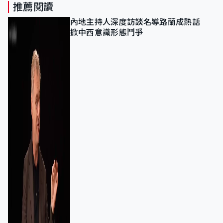
推薦閱讀
內地主持人深度訪談名導路蘭成熱話
掀中西意識形態鬥爭