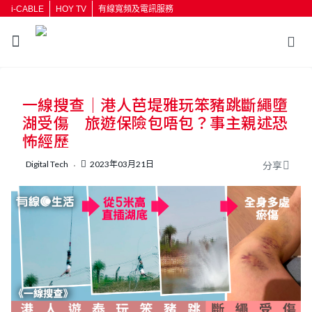
i-CABLE
HOY TV
有線寬頻及電訊服務
返回
一線搜查｜港人芭堤雅玩笨豬跳斷繩墮
按輸入鍵開始搜尋
湖受傷 旅遊保險包唔包？事主親述恐
怖經歷
Digital Tech
2023年03月21日
分享