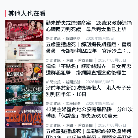
其他人也在看
勸未婚夫戒煙爆命案 28歲女教師連捅
心臟兩刀判死緩 母斥判太重已上訴
2026年08月05日
新聞資訊
新聞熱話
五歲童遭虐死｜解剖揭長期捱餓、傷痕
纍纍 母認罪判囚22年 官斥冷血：同
類案最惡劣
2026年08月05日
新聞資訊
港聞
首頁新聞
偶像「不點名」談粉絲越界 日女死忠
遭群起狙擊 掛繩開直播道歉後輕生
2026年08月06日
新聞資訊
新聞熱話
涉前年於新加坡機場傷人 港人母子分
別判囚半年、10日
2026年08月05日
新聞資訊
兩岸國際
43歲主婦墮內地公安電騙陷阱 分81次
轉賬「保證金」損失近6900萬元
2026年08月07日
新聞資訊
港聞
首頁新聞
五歲童疑遭虐死｜母親認誤殺及虐兒判
囚22年 官斥被告殘忍、同類案最惡劣