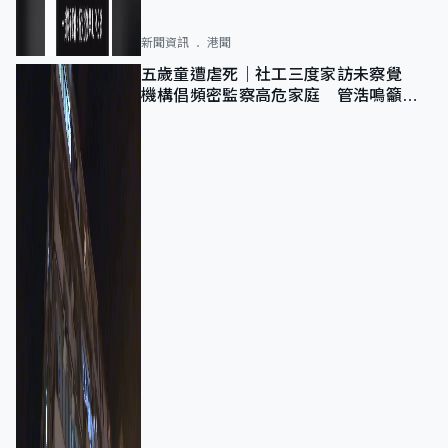
新聞資訊
港聞
五歲童遭虐死｜社工三度家訪未察覺
機構倡頻密監察高危家庭 管浩鳴籲加
強跨部門協作