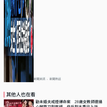
新聞資訊
新聞熱話
其他人也在看
勸未婚夫戒煙爆命案 28歲女教師連捅
心臟兩刀判死緩 母斥判太重已上訴