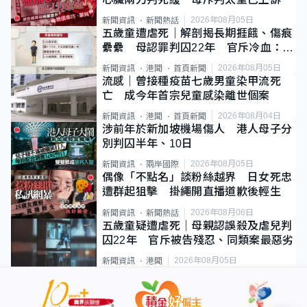
2026年08月05日
新聞資訊
新聞熱話
五歲童遭虐死｜解剖揭長期捱餓、傷痕
纍纍 母認罪判囚22年 官斥冷血：同
類案最惡劣
2026年08月05日
新聞資訊
港聞
首頁新聞
流感｜曾接種疫苗七歲男童染甲流死
亡 成今年首宗兒童感染離世個案
2026年08月04日
新聞資訊
港聞
首頁新聞
涉前年於新加坡機場傷人 港人母子分
別判囚半年、10日
2026年08月05日
新聞資訊
兩岸國際
偶像「不點名」談粉絲越界 日女死忠
遭群起狙擊 掛繩開直播道歉後輕生
2026年08月06日
新聞資訊
新聞熱話
五歲童疑遭虐死｜母親認誤殺及虐兒判
囚22年 官斥被告殘忍、同類案最惡劣
2026年08月05日
新聞資訊
港聞