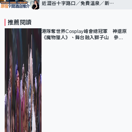
近澀谷十字路口／免費溫泉／新開
幕／超大露台
推薦閱讀
港隊奪世界Cosplay峰會總冠軍 神還原
《魔物獵人》、舞台融入獅子山 參賽
者：讓大家認識香港