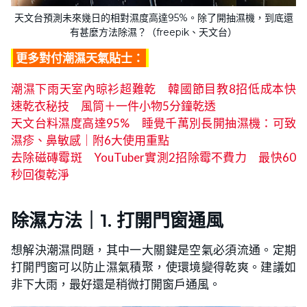
天文台預測未來幾日的相對濕度高達95%。除了開抽濕機，到底還
有甚麼方法除濕？（freepik、天文台）
更多對付潮濕天氣貼士：
潮濕下雨天室內晾衫超難乾 韓國節目教8招低成本快
速乾衣秘技 風筒＋一件小物5分鐘乾透
天文台料濕度高達95% 睡覺千萬別長開抽濕機：可致
濕疹、鼻敏感｜附6大使用重點
去除磁磚霉斑 YouTuber實測2招除霉不費力 最快60
秒回復乾淨
除濕方法｜1.
打開門窗通風
想解決潮濕問題，其中一大關鍵是空氣必須流通。定期
打開門窗可以防止濕氣積聚，使環境變得乾爽。建議如
非下大雨，最好還是稍微打開窗戶通風。