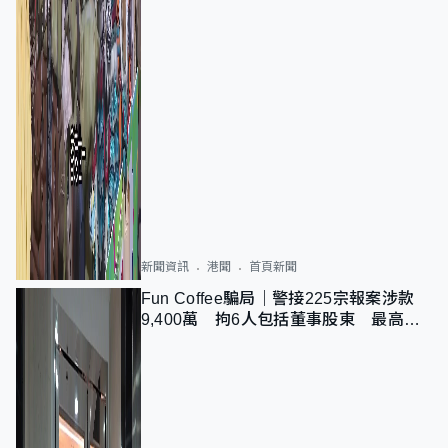
新聞資訊
港聞
首頁新聞
Fun Coffee騙局｜警接225宗報案涉款
9,400萬 拘6人包括董事股東 最高金
額一宗涉近千萬