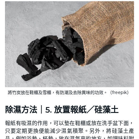
將竹炭放在鞋櫃及雪櫃，有防潮及去除異味的功效。（freepik）
除濕方法｜5.
放置報紙／硅藻土
報紙有吸濕的作用，可以墊在鞋櫃或放在洗手盆下面，
只要定期更換便能減少濕氣積聚。另外，將硅藻土產
品，例如浴墊、杯墊，放在濕氣高的地方，如調味料附