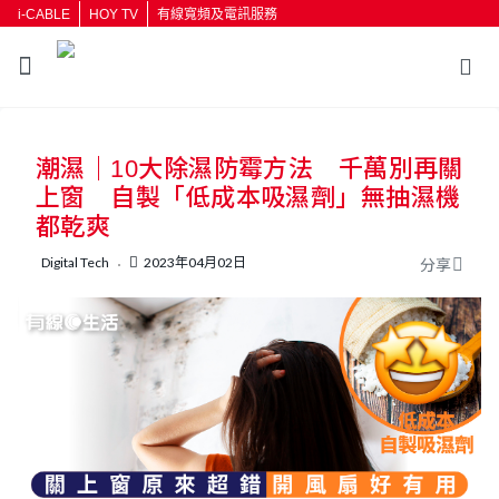
i-CABLE
HOY TV
有線寬頻及電訊服務
返回
潮濕｜10大除濕防霉方法 千萬別再關
按輸入鍵開始搜尋
上窗 自製「低成本吸濕劑」無抽濕機
都乾爽
Digital Tech
2023年04月02日
分享