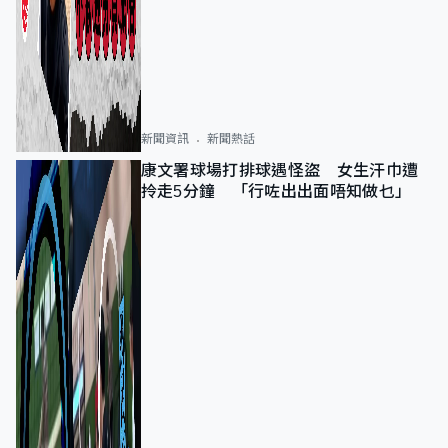
新聞資訊
新聞熱話
康文署球場打排球遇怪盜 女生汗巾遭
拎走5分鐘 「行咗出出面唔知做乜」