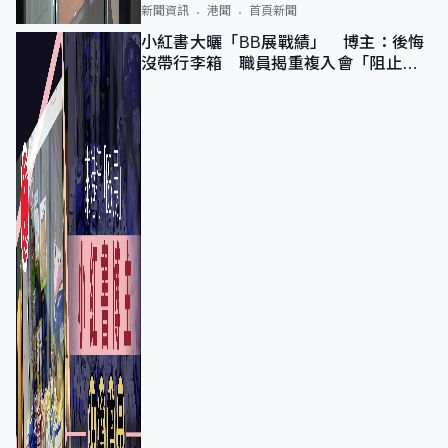
新聞資訊
港聞
首頁新聞
小紅書大曬「BB展戰績」 博主：後悔
沒帶行李箱 職員揭重複入會「阻止唔
到」