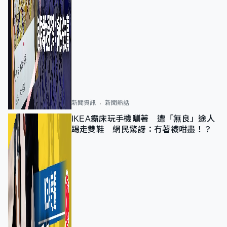
新聞資訊
新聞熱話
IKEA霸床玩手機瞓著 遭「無良」途人
踢走雙鞋 網民驚訝：冇著襪咁盡！？