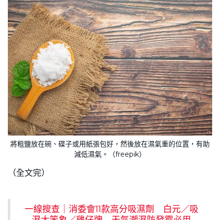
將粗鹽放在碗、碟子或用紙張包好，然後放在濕氣重的位置，有助
減低濕氣。（freepik）
（全文完）
一線搜查｜消委會11款高分吸濕劑 白元／吸
濕大笨象／雞仔牌 天氣潮濕防發霉必用