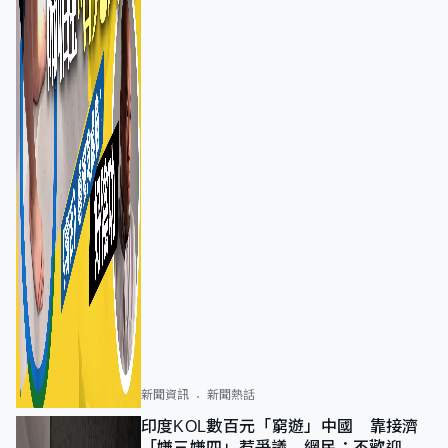
新聞資訊
新聞熱話
印度KOL數百元「窮遊」中國 靠接濟
「嫌三嫌四」惹爭議 網民：不歡迎劣