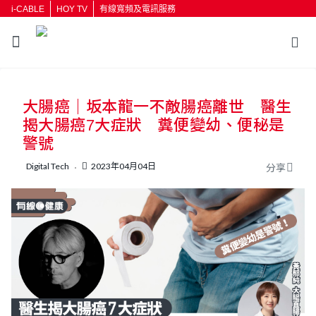
i-CABLE
HOY TV
有線寬頻及電訊服務
返回
大腸癌｜坂本龍一不敵腸癌離世 醫生
按輸入鍵開始搜尋
揭大腸癌7大症狀 糞便變幼、便秘是
警號
Digital Tech
2023年04月04日
分享