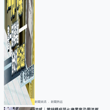
新聞資訊
新聞熱話
流感｜曾接種疫苗七歲男童染甲流死