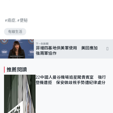
癌症
便秘
有線生活
下一則新聞
菲增四基地供美軍使用 美回應加
強兩軍協作
推薦閱讀
22中國人曼谷機場追星闖貴賓室 強行
登機遭拒 保安做歧視手勢遭紀律處分