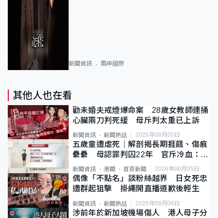
新聞資訊
兩岸國際
其他人也在看
勸未婚夫戒煙爆命案 28歲女教師連捅
心臟兩刀判死緩 母斥判太重已上訴
2026年08月05日
新聞資訊
新聞熱話
五歲童遭虐死｜解剖揭長期捱餓、傷痕
纍纍 母認罪判囚22年 官斥冷血：同
類案最惡劣
2026年08月05日
新聞資訊
港聞
首頁新聞
偶像「不點名」談粉絲越界 日女死忠
遭群起狙擊 掛繩開直播道歉後輕生
2026年08月06日
新聞資訊
新聞熱話
涉前年於新加坡機場傷人 港人母子分