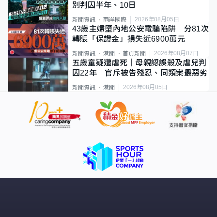
別判囚半年、10日
2026年08月05日
新聞資訊
兩岸國際
43歲主婦墮內地公安電騙陷阱 分81次
轉賬「保證金」損失近6900萬元
2026年08月07日
新聞資訊
港聞
首頁新聞
五歲童疑遭虐死｜母親認誤殺及虐兒判
囚22年 官斥被告殘忍、同類案最惡劣
2026年08月05日
新聞資訊
港聞