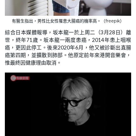
有醫生指出，男性比女性罹患大腸癌的機率高。（freepik）
綜合日本媒體報導，坂本龍一於上周二（3月28日）離
世，終年71歲。坂本龍一兩度患癌，2014年患上咽喉
癌，更因此停工。後來2020年6月，他又被診斷出直腸
癌第四期，並擴散到肺部。他原定前年來港開音樂會，
惟最終因健康理由取消。