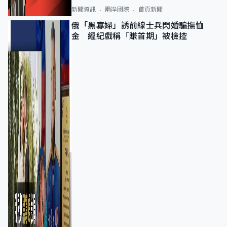
新聞資訊
兩岸國際
首頁新聞
俄「黑寡婦」誘前線士兵閃婚騙撫恤
金 經紀戲稱「賺首期」被檢控