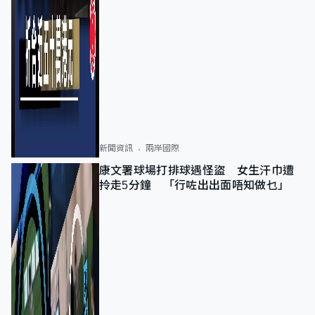
新聞資訊
兩岸國際
康文署球場打排球遇怪盜 女生汗巾遭
拎走5分鐘 「行咗出出面唔知做乜」