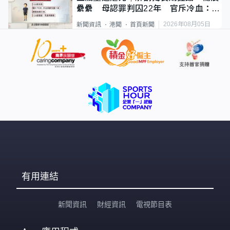
纍纍 母認罪判囚22年 官斥冷血：同
類案最惡劣
2026年08月05日
新聞資訊
港聞
首頁新聞
有用連結
新聞資訊
財經資訊
電視節目表