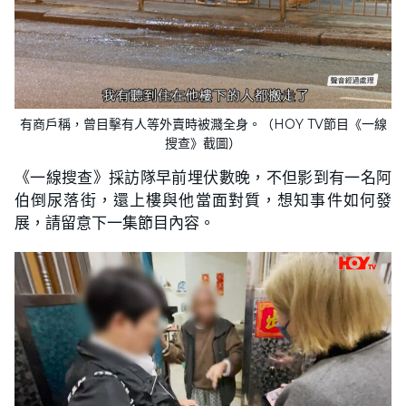
有商戶稱，曾目擊有人等外賣時被濺全身。（HOY TV節目《一線
搜查》截圖）
《一線搜查》採訪隊早前埋伏數晚，不但影到有一名阿
伯倒尿落街，還上樓與他當面對質，想知事件如何發
展，請留意下一集節目內容。