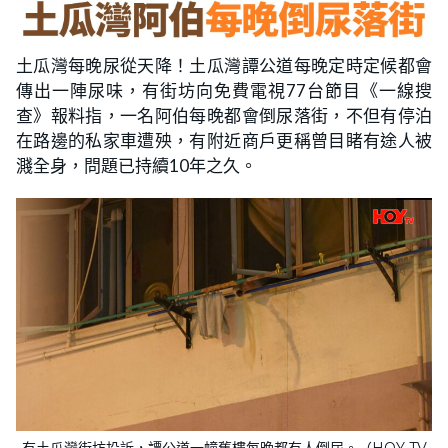
土瓜灣每晚尿從天降！土瓜灣譚公道每晚定時定候都會
傳出一陣尿味，有街坊向免費電視77台節目《一線搜
查》報料指，一名阿伯每晚都會倒尿落街，不但有停泊
在路邊的私家車遭殃，有附近商戶更稱曾目睹有途人被
濺全身，問題已持續10年之久。
有土瓜灣街坊投訴，譚公道一幢舊樓每晚都有人倒尿。（HOY TV