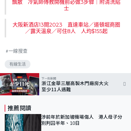
飄散 冷氣師傅教開機前必做3步驟｜附清洗貼
士
大阪新酒店13間2023 直達車站／道頓堀商圈
／露天溫泉／可住8人 人均$155起
一線搜查
有線生活
下一則新聞
浙江金華三層高製木門廠房大火
至少11人遇難
推薦閱讀
涉前年於新加坡機場傷人 港人母子分
別判囚半年、10日