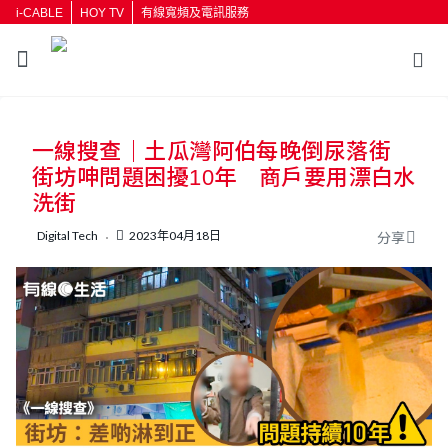
i-CABLE
HOY TV
有線寬頻及電訊服務
返回
一線搜查｜土瓜灣阿伯每晚倒尿落街
按輸入鍵開始搜尋
街坊呻問題困擾10年 商戶要用漂白水
洗街
Digital Tech
2023年04月18日
分享