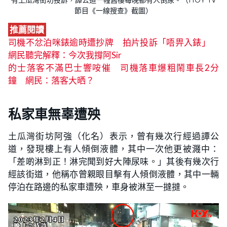
節目《一線搜查》截圖）
推薦閱讀
司機不忿泊咪錶逾時遭抄牌 拍片投訴「唔畀入錶」
網民聽完解釋：今次我撐阿Sir
的士落客不滿巴士響咹催 司機落車爆粗鬧車長2分
鐘 網民：落客大晒？
私家車無辜遭殃
土瓜灣街坊阿強（化名）表示，曾有幾次行經過譚公
道，發現樓上有人傾倒液體，其中一次他更被濺中：
「差啲淋到正！淋完聞到好大陣尿味。」其後有幾次行
經該街道，他稱亦曾親眼目擊有人傾倒液體，其中一輛
停泊在路邊的私家車遭殃，車身被淋至一撻撻。