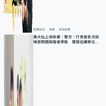
新聞資訊
港聞
首頁新聞
黃大仙上邨命案｜警方：行兇者多次就
噪音問題與傷者爭執 曾提出調單位已
獲批