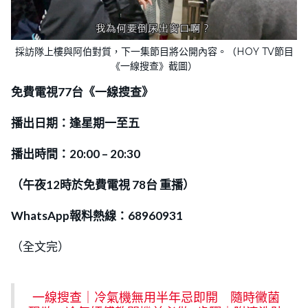
採訪隊上樓與阿伯對質，下一集節目將公開內容。（HOY TV節目
《一線搜查》截圖）
免費電視
77
台《一線搜查》
播出日期：逢星期一至五
播出時間：
20:00
–
20:30
（午夜
12
時於免費電視
78
台
重播）
WhatsApp報料熱線：68960931
（全文完）
一線搜查｜冷氣機無用半年忌即開 隨時黴菌