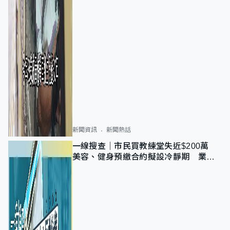
新聞資訊
新聞熱話
一線搜查｜市民買教練堂失近$200萬
美容、健身預繳合約擬設冷靜期 業界
憂退款計法對商戶不公