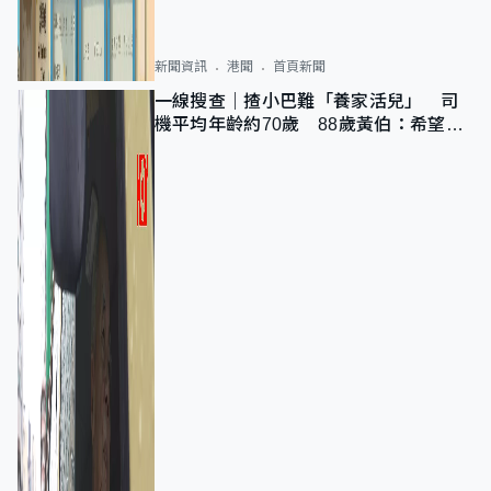
新聞資訊
港聞
首頁新聞
一線搜查｜揸小巴難「養家活兒」 司
機平均年齡約70歲 88歲黃伯：希望一
直揸落去