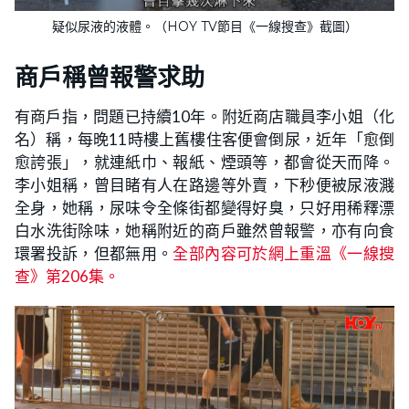
疑似尿液的液體。（HOY TV節目《一線搜查》截圖）
商戶稱曾報警求助
有商戶指，問題已持續10年。附近商店職員李小姐（化
名）稱，每晚11時樓上舊樓住客便會倒尿，近年「愈倒
愈誇張」，就連紙巾、報紙、煙頭等，都會從天而降。
李小姐稱，曾目睹有人在路邊等外賣，下秒便被尿液濺
全身，她稱，尿味令全條街都變得好臭，只好用稀釋漂
白水洗街除味，她稱附近的商戶雖然曾報警，亦有向食
環署投訴，但都無用。
全部內容可於網上重溫《一線搜
查》第206集。