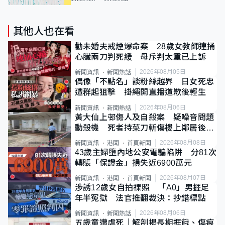
其他人也在看
勸未婚夫戒煙爆命案 28歲女教師連捅
心臟兩刀判死緩 母斥判太重已上訴
2026年08月05日
新聞資訊
新聞熱話
偶像「不點名」談粉絲越界 日女死忠
遭群起狙擊 掛繩開直播道歉後輕生
2026年08月06日
新聞資訊
新聞熱話
黃大仙上邨傷人及自殺案 疑噪音問題
動殺機 死者持菜刀斬傷樓上鄰居後墮
斃
2026年08月08日
新聞資訊
港聞
首頁新聞
43歲主婦墮內地公安電騙陷阱 分81次
轉賬「保證金」損失近6900萬元
2026年08月07日
新聞資訊
港聞
首頁新聞
涉誘12歲女自拍祼照 「A0」男捱足
年半冤獄 法官推翻裁決：抄錯標點
2026年08月06日
新聞資訊
新聞熱話
五歲童遭虐死｜解剖揭長期捱餓、傷痕