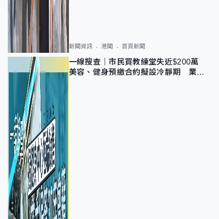
新聞資訊
港聞
首頁新聞
一線搜查｜市民買教練堂失近$200萬
美容、健身預繳合約擬設冷靜期 業界
憂退款計法對商戶不公