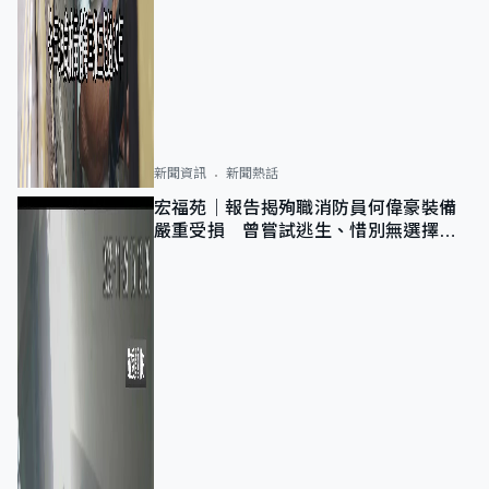
新聞資訊
新聞熱話
宏福苑｜報告揭殉職消防員何偉豪裝備
嚴重受損 曾嘗試逃生、惜別無選擇下
棄裝備墮樓