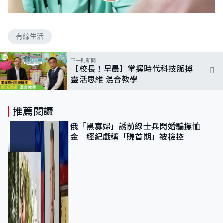
有線生活
下一則新聞
【校長！早晨】掌握時代科技脈搏
靈活思維 混合教學
推薦閱讀
俄「黑寡婦」誘前線士兵閃婚騙撫恤
金 經紀戲稱「賺首期」被檢控