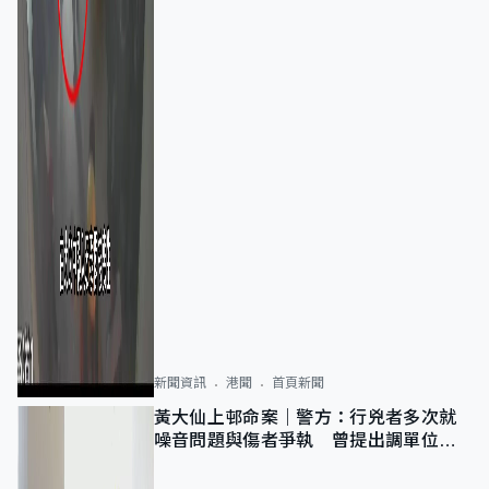
新聞資訊
港聞
首頁新聞
黃大仙上邨命案｜警方：行兇者多次就
噪音問題與傷者爭執 曾提出調單位已
獲批