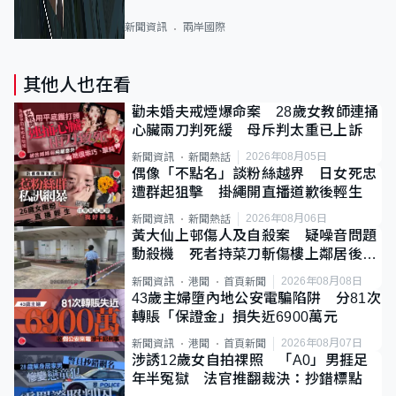
新聞資訊
兩岸國際
其他人也在看
勸未婚夫戒煙爆命案 28歲女教師連捅
心臟兩刀判死緩 母斥判太重已上訴
2026年08月05日
新聞資訊
新聞熱話
偶像「不點名」談粉絲越界 日女死忠
遭群起狙擊 掛繩開直播道歉後輕生
2026年08月06日
新聞資訊
新聞熱話
黃大仙上邨傷人及自殺案 疑噪音問題
動殺機 死者持菜刀斬傷樓上鄰居後墮
斃
2026年08月08日
新聞資訊
港聞
首頁新聞
43歲主婦墮內地公安電騙陷阱 分81次
轉賬「保證金」損失近6900萬元
2026年08月07日
新聞資訊
港聞
首頁新聞
涉誘12歲女自拍祼照 「A0」男捱足
年半冤獄 法官推翻裁決：抄錯標點