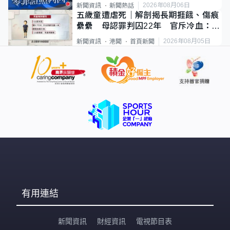
2026年08月06日
新聞資訊
新聞熱話
五歲童遭虐死｜解剖揭長期捱餓、傷痕
纍纍 母認罪判囚22年 官斥冷血：同
類案最惡劣
2026年08月05日
新聞資訊
港聞
首頁新聞
有用連結
新聞資訊
財經資訊
電視節目表