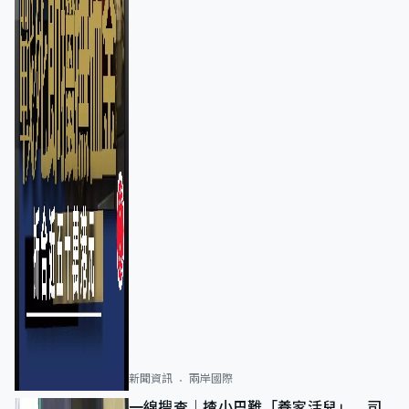
新聞資訊
兩岸國際
一線搜查｜揸小巴難「養家活兒」 司