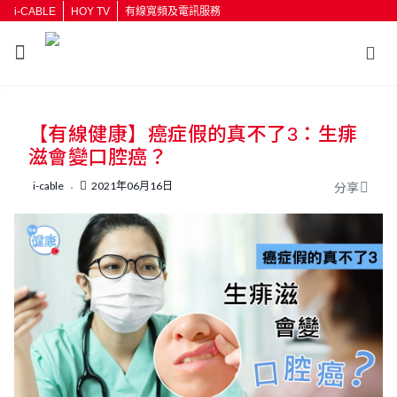
i-CABLE
HOY TV
有線寬頻及電訊服務
返回
【有線健康】癌症假的真不了3：生痱
按輸入鍵開始搜尋
滋會變口腔癌？
i-cable
2021年06月16日
分享