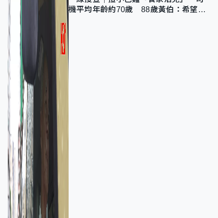
機平均年齡約70歲 88歲黃伯：希望一
直揸落去