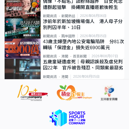
偶像「不點名」談粉絲越界 日女死忠
遭群起狙擊 掛繩開直播道歉後輕生
2026年08月06日
新聞資訊
新聞熱話
涉前年於新加坡機場傷人 港人母子分
別判囚半年、10日
2026年08月05日
新聞資訊
兩岸國際
43歲主婦墮內地公安電騙陷阱 分81次
轉賬「保證金」損失近6900萬元
2026年08月07日
新聞資訊
港聞
首頁新聞
五歲童疑遭虐死｜母親認誤殺及虐兒判
囚22年 官斥被告殘忍、同類案最惡劣
2026年08月05日
新聞資訊
港聞