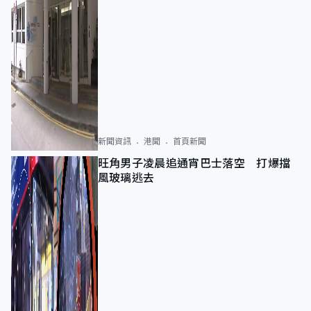
新聞資訊
港聞
首頁新聞
旺角男子凌晨追通宵巴士落空 打爆擋
風玻璃逃去