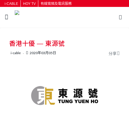
i-CABLE
HOY TV
有線寬頻及電訊服務
返回
香港十優 — 東源號
按輸入鍵開始搜尋
i-cable
2020年03月05日
分享