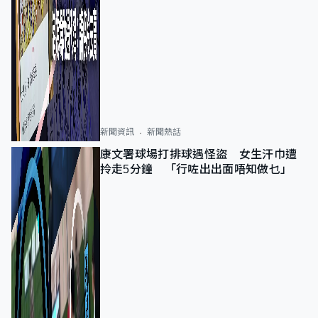
新聞資訊
新聞熱話
康文署球場打排球遇怪盜 女生汗巾遭
拎走5分鐘 「行咗出出面唔知做乜」