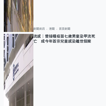
新聞資訊
港聞
首頁新聞
流感｜曾接種疫苗七歲男童染甲流死
亡 成今年首宗兒童感染離世個案