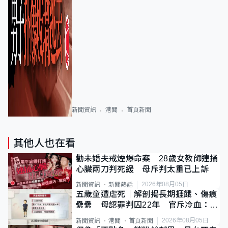
新聞資訊
港聞
首頁新聞
其他人也在看
勸未婚夫戒煙爆命案 28歲女教師連捅
心臟兩刀判死緩 母斥判太重已上訴
2026年08月05日
新聞資訊
新聞熱話
五歲童遭虐死｜解剖揭長期捱餓、傷痕
纍纍 母認罪判囚22年 官斥冷血：同
類案最惡劣
2026年08月05日
新聞資訊
港聞
首頁新聞