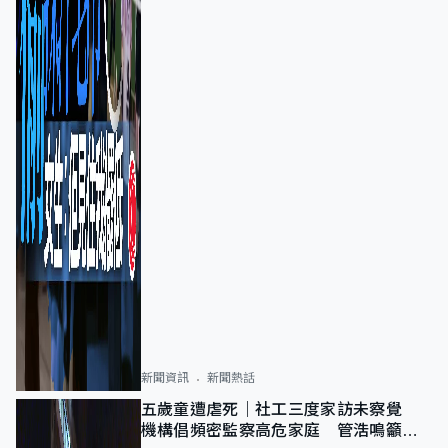
新聞資訊
新聞熱話
五歲童遭虐死｜社工三度家訪未察覺
機構倡頻密監察高危家庭 管浩鳴籲加