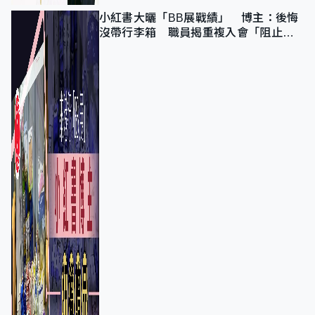
小紅書大曬「BB展戰績」 博主：後悔
沒帶行李箱 職員揭重複入會「阻止唔
到」