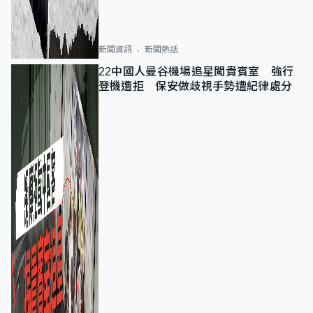
新聞資訊
新聞熱話
22中國人曼谷機場追星闖貴賓室 強行
登機遭拒 保安做歧視手勢遭紀律處分