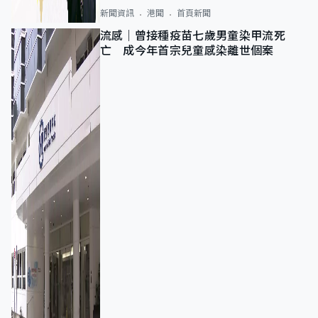
新聞資訊
港聞
首頁新聞
流感｜曾接種疫苗七歲男童染甲流死
亡 成今年首宗兒童感染離世個案