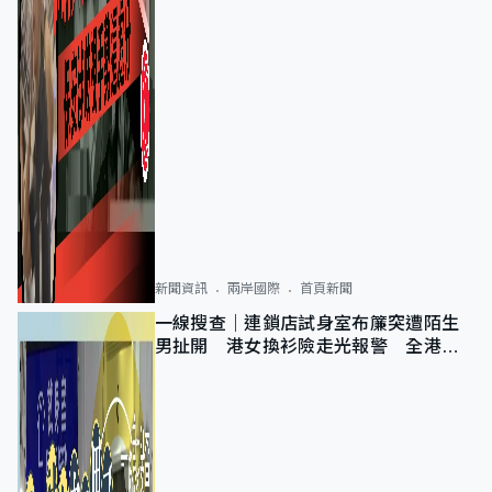
新聞資訊
兩岸國際
首頁新聞
一線搜查｜連鎖店試身室布簾突遭陌生
男扯開 港女換衫險走光報警 全港分
店急換實體門