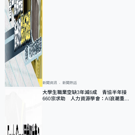
新聞資訊
新聞熱話
大學生職業空缺3年減6成 青協半年接
660宗求助 人力資源學會：AI浪潮重整
職位需求