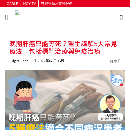
i-CABLE
HOY TV
有線寬頻及電訊服務
返回
晚期肝癌只能等死？醫生講解5大常見
按輸入鍵開始搜尋
療法 包括標靶治療與免疫治療
Digital Tech
2022年06月08日
分享