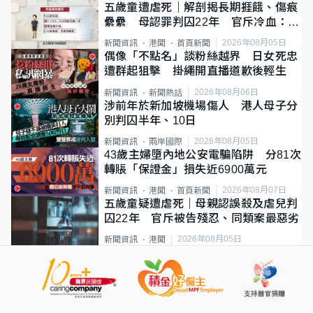
五歲童遭虐死｜解剖揭長期捱餓、傷痕
纍纍 母認罪判囚22年 官斥冷血：同
類案最惡劣
2026年08月05日
新聞資訊
港聞
首頁新聞
偶像「不點名」談粉絲越界 日女死忠
遭群起狙擊 掛繩開直播道歉後輕生
2026年08月06日
新聞資訊
新聞熱話
涉前年於新加坡機場傷人 港人母子分
別判囚半年、10日
2026年08月05日
新聞資訊
兩岸國際
43歲主婦墮內地公安電騙陷阱 分81次
轉賬「保證金」損失近6900萬元
2026年08月07日
新聞資訊
港聞
首頁新聞
五歲童疑遭虐死｜母親認誤殺及虐兒判
囚22年 官斥被告殘忍、同類案最惡劣
2026年08月05日
新聞資訊
港聞