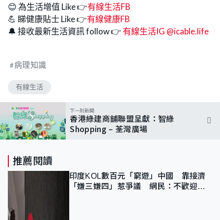
😊 為生活增值 Like 👉
有線生活FB
💪 睇健康貼士 Like 👉
有線健康FB
🔔 接收最新生活資訊 follow 👉
有線生活IG @icable.life
病理知識
有線生活
下一則新聞
香港綠建商舖聯盟呈獻：智綠
Shopping – 荃灣廣場
推薦閱讀
印度KOL數百元「窮遊」中國 靠接濟
「嫌三嫌四」惹爭議 網民：不歡迎劣
質旅客