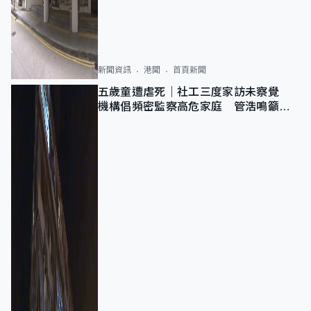
新聞資訊
港聞
首頁新聞
五歲童遭虐死｜社工三度家訪未察覺
機構倡頻密監察高危家庭 管浩鳴籲加
強跨部門協作