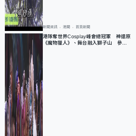
新聞資訊
港聞
首頁新聞
港隊奪世界Cosplay峰會總冠軍 神還原
《魔物獵人》、舞台融入獅子山 參賽
者：讓大家認識香港