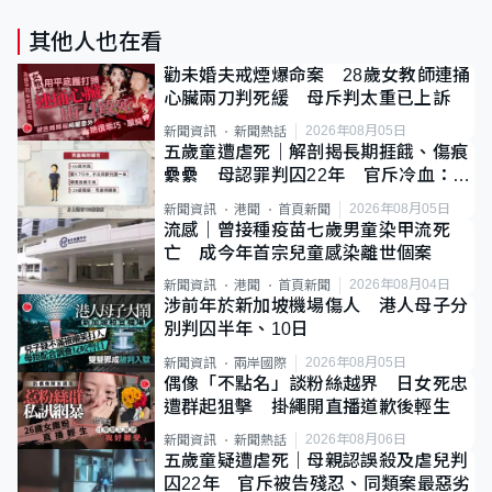
其他人也在看
勸未婚夫戒煙爆命案 28歲女教師連捅
心臟兩刀判死緩 母斥判太重已上訴
2026年08月05日
新聞資訊
新聞熱話
五歲童遭虐死｜解剖揭長期捱餓、傷痕
纍纍 母認罪判囚22年 官斥冷血：同
類案最惡劣
2026年08月05日
新聞資訊
港聞
首頁新聞
流感｜曾接種疫苗七歲男童染甲流死
亡 成今年首宗兒童感染離世個案
2026年08月04日
新聞資訊
港聞
首頁新聞
涉前年於新加坡機場傷人 港人母子分
別判囚半年、10日
2026年08月05日
新聞資訊
兩岸國際
偶像「不點名」談粉絲越界 日女死忠
遭群起狙擊 掛繩開直播道歉後輕生
2026年08月06日
新聞資訊
新聞熱話
五歲童疑遭虐死｜母親認誤殺及虐兒判
囚22年 官斥被告殘忍、同類案最惡劣