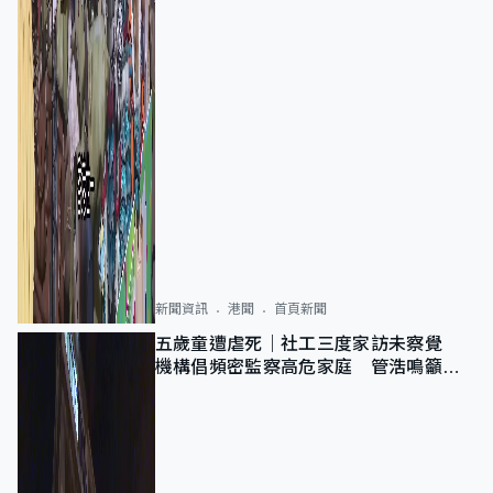
新聞資訊
港聞
首頁新聞
五歲童遭虐死｜社工三度家訪未察覺
機構倡頻密監察高危家庭 管浩鳴籲加
強跨部門協作