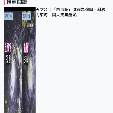
推薦閱讀
天文台：「白海豚」減弱為強颱、料移
向東海 周末天氣酷熱