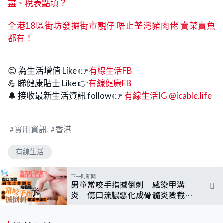
盡、稅表點填？
全港18區街坊發掘街市靚仔 唔止荃灣豬肉佬 賣菜賣魚
都有！
😊 為生活增值 Like 👉
有線生活FB
💪 睇健康貼士 Like 👉
有線健康FB
🔔 接收最新生活資訊 follow 👉
有線生活IG @icable.life
實用資訊
香港
有線生活
下一則新聞
男童常咬手指搣倒刺 感染甲溝
炎 傷口流膿惡化成骨髓炎險截
肢 醫生教正確處理倒刺方法