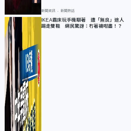
新聞資訊
新聞熱話
IKEA霸床玩手機瞓著 遭「無良」途人
踢走雙鞋 網民驚訝：冇著襪咁盡！？