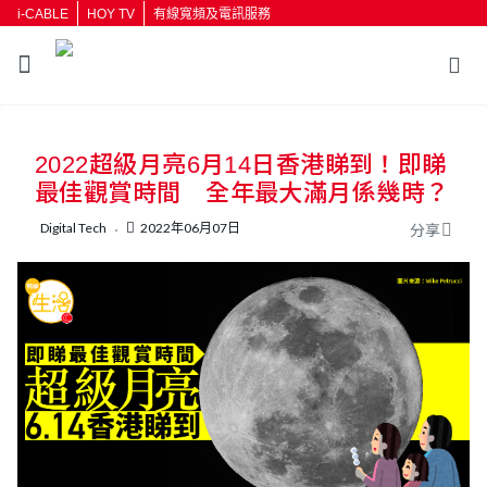
i-CABLE
HOY TV
有線寬頻及電訊服務
返回
2022超級月亮6月14日香港睇到！即睇
按輸入鍵開始搜尋
最佳觀賞時間 全年最大滿月係幾時？
Digital Tech
2022年06月07日
分享