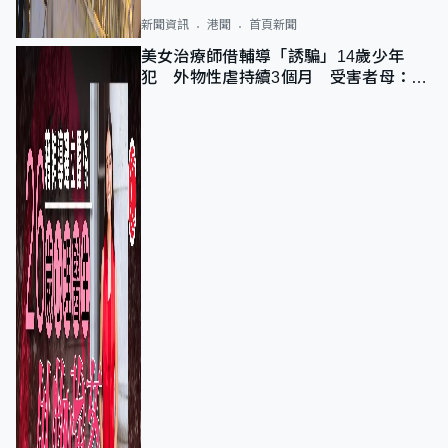
新聞資訊
港聞
首頁新聞
美女治療師借輔導「誘騙」14歲少年
犯 外物性虐持續3個月 受害者母：要
保護其他人