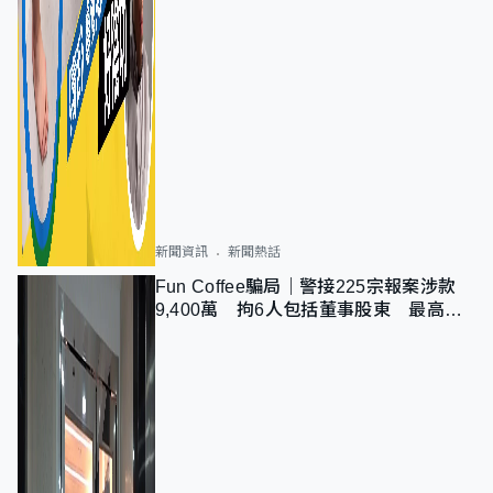
新聞資訊
新聞熱話
Fun Coffee騙局｜警接225宗報案涉款
9,400萬 拘6人包括董事股東 最高金
額一宗涉近千萬