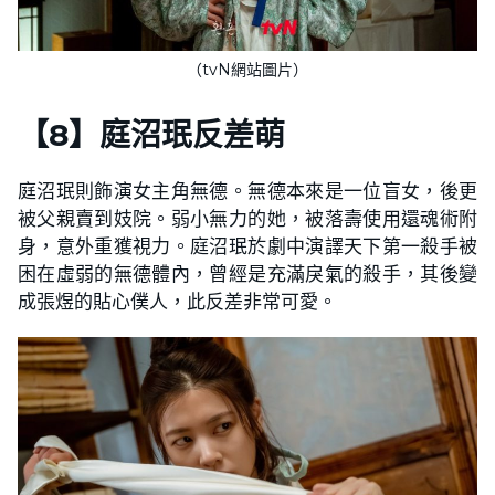
（tvN網站圖片）
【
8
】
庭沼珉反差萌
庭沼珉則飾演女主角無德。無德本來是一位盲女，後更
被父親賣到妓院。弱小無力的她，被落壽使用還魂術附
身，意外重獲視力。庭沼珉於劇中演譯天下第一殺手被
困在虛弱的無德體內，曾經是充滿戾氣的殺手，其後變
成張煜的貼心僕人，此反差非常可愛。