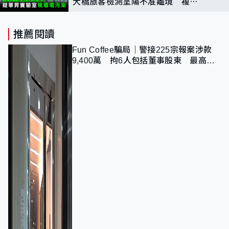
大橋旅客檢測呈陽不准離境 複檢
後轉陰性
推薦閱讀
Fun Coffee騙局｜警接225宗報案涉款
9,400萬 拘6人包括董事股東 最高金
額一宗涉近千萬