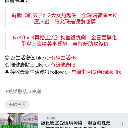
推薦閱讀：
韓版《紙房子》2大女角起底 全鐘瑞曾演大尺
度床戲 張允珠是凍齡超模
Netflix《再婚上流》狗血復仇劇 金喜善黑化
爭奪上流精英李賢旭 車智妍助攻復仇
😊 為生活增值 Like 👉
有線生活FB
💪 睇健康貼士 Like 👉
有線健康FB
🔔 接收最新生活資訊 follow 👉
有線生活IG @icable.life
娛樂熱話
韓劇
有線生活
下一則新聞
疑化驗室受環境污染 逾百港珠澳