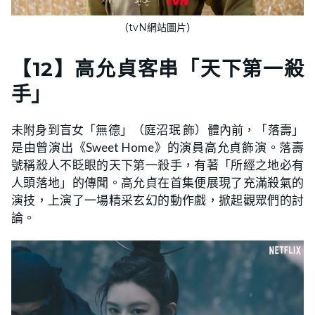
（tvN網站圖片）
【
12
】
高允貞客串「天下第一殺
手」
未附身到盲女「無德」（庭沼珉 飾）體內前，「落壽」
是由曾演出《Sweet Home》的演員高允貞飾演。落壽
號稱殺人不眨眼的天下第一殺手，有著「所經之地必有
人頭落地」的傳聞。高允貞在首集便展現了充滿殺氣的
演技，上演了一場精采玄幻的動作戲，掀起觀眾們的討
論。