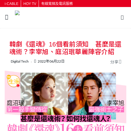
i-CABLE
HOY TV
有線寬頻及電訊服務
返回
韓劇《還魂》16個看前須知 甚麼是還
按輸入鍵開始搜尋
魂術？李宰旭、庭沼珉華麗陣容介紹
Digital Tech
2022年06月22日
分享