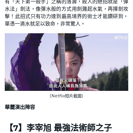
有「天下第一殺手」之稱的落壽，殺人的絕招就是「彈
水法」劍法，像彈水般的方式用劍濺起水氣，再揮劍攻
擊！此招式只有功力達到最高境界的術士才能鑽研到，
單憑一滴水就足以致命，非常驚人。
（Netflix短片截圖）
華麗演出陣容
【
7
】
李宰旭 最強法術師之子