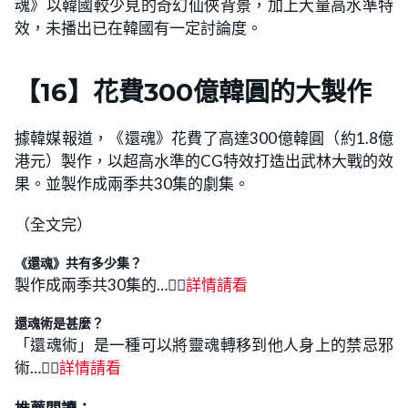
魂》以韓國較少見的奇幻仙俠背景，加上大量高水準特
效，未播出已在韓國有一定討論度。
【
16
】
花費300億韓圓的大製作
據韓媒報道，《還魂》花費了高達300億韓圓（約1.8億
港元）製作，以超高水準的CG特效打造出武林大戰的效
果。並製作成兩季共30集的劇集。
（全文完）
《還魂》共有多少集？
製作成兩季共30集的…👉🏻
詳情請看
還魂術是甚麼？
「還魂術」是一種可以將靈魂轉移到他人身上的禁忌邪
術…👉🏻
詳情請看