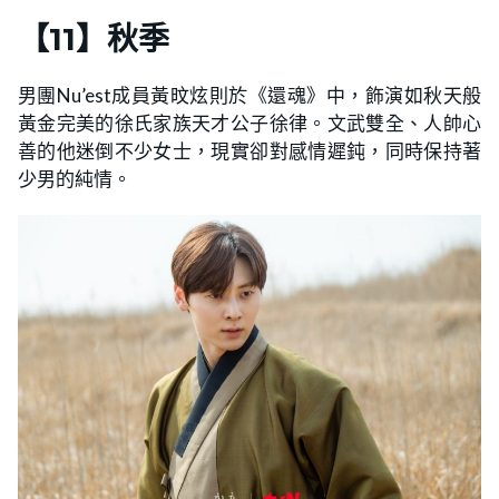
【
11
】
秋季
男團Nu’est成員黃旼炫則於《還魂》中，飾演如秋天般
黃金完美的徐氏家族天才公子徐律。文武雙全、人帥心
善的他迷倒不少女士，現實卻對感情遲鈍，同時保持著
少男的純情。