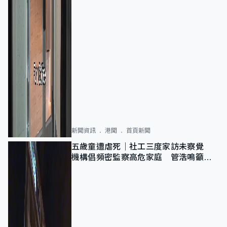
新聞資訊
港聞
首頁新聞
五歲童遭虐死｜社工三度家訪未察覺
機構倡頻密監察高危家庭 管浩鳴籲加
強跨部門協作