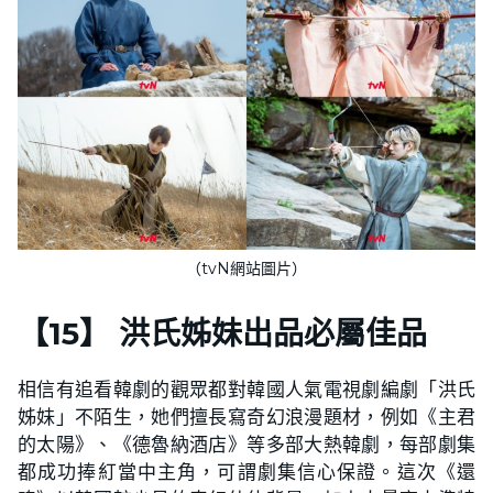
（tvN網站圖片）
【
15
】
洪氏姊妹出品必屬佳品
相信有追看韓劇的觀眾都對韓國人氣電視劇編劇「洪氏
姊妹」不陌生，她們擅長寫奇幻浪漫題材，例如《主君
的太陽》、《德魯納酒店》等多部大熱韓劇，每部劇集
都成功捧糽當中主角，可謂劇集信心保證。這次《還