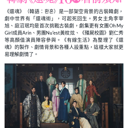
《還魂》（韓語：환혼）是一部架空背景的古裝韓劇，
劇中世界有「還魂術」，可起死回生。男女主角李宰
旭、庭沼珉均是首次挑戰古裝劇，劇集更有女團Oh My
Girl成員Arin、男團Nu’est黃旼炫、《殭屍校園》劉仁秀
等高顏值演員陣容參與。《有線生活》為整理了《還
魂》的製作、劇情背景和各種人設重點，這樣大家就更
易理解劇情了。