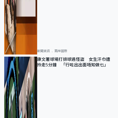
新聞資訊
兩岸國際
康文署球場打排球遇怪盜 女生汗巾遭
拎走5分鐘 「行咗出出面唔知做乜」