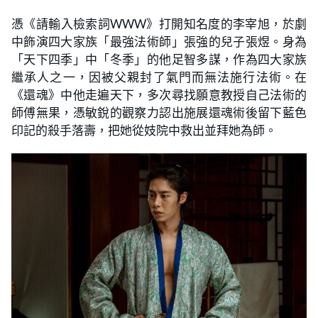
憑《請輸入檢索詞WWW》打開知名度的李宰旭，於劇
中飾演四大家族「最強法術師」張強的兒子張煜。身為
「天下四季」中「冬季」的他足智多謀，作為四大家族
繼承人之一，因被父親封了氣門而無法施行法術。在
《還魂》中他走遍天下，多次尋找願意教授自己法術的
師傅無果，憑敏銳的觀察力認出施展還魂術後留下藍色
印記的殺手落壽，把她從妓院中救出並拜她為師。