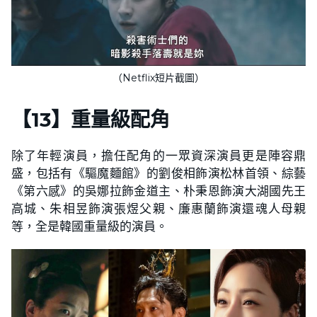
（Netflix短片截圖）
【
13
】
重量級配角
除了年輕演員，擔任配角的一眾資深演員更是陣容鼎
盛，包括有《驅魔麵館》的劉俊相飾演松林首領、綜藝
《第六感》的吳娜拉飾金道主、朴秉恩飾演大湖國先王
高城、朱相昱飾演張煜父親、廉惠蘭飾演還魂人母親
等，全是韓國重量級的演員。