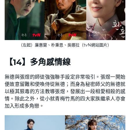
（左起）廉惠蘭、朴秉恩、吳娜拉（tvN網站圖片）
【
14
】
多角感情線
無德與張煜的師徒強強聯手設定非常吸引。張煜一開始
便故意留難和使喚侍從無德；而身為秘密師父的無德就
以極其狠毒的方法教導張煜，發展出一段相愛相殺的感
情。除此之外，從小就青梅竹馬的四大家族繼承人亦會
加入形成多角戀。