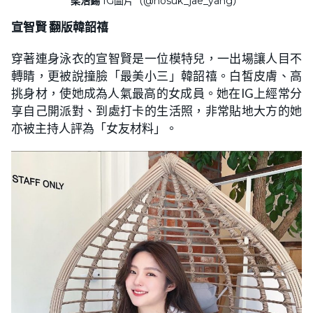
梁浩錫
IG圖片（@hosuk_jae_yang）
宣智賢 翻版韓韶禧
穿著連身泳衣的宣智賢是一位模特兒，一出場讓人目不
轉睛，更被說撞臉「最美小三」韓韶禧。白皙皮膚、高
挑身材，使她成為人氣最高的女成員。她在IG上經常分
享自己開派對、到處打卡的生活照，非常貼地大方的她
亦被主持人評為「女友材料」。