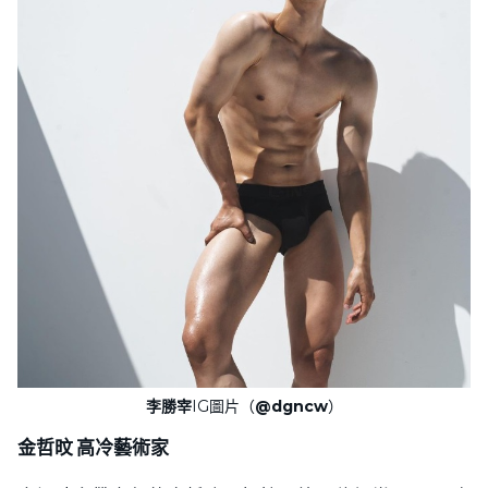
李勝宰
IG圖片（
@dgncw
）
金哲旼 高冷藝術家