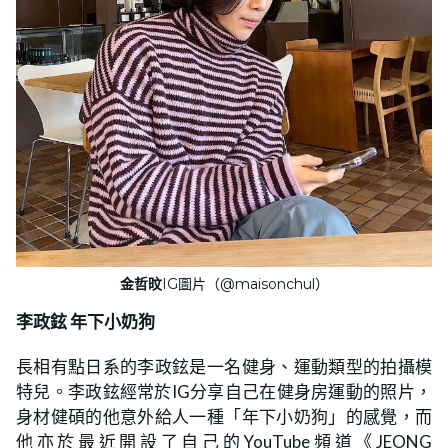
金哲旼
IG圖片（@maisonchul）
李政鉉 年下小奶狗
長相有點日系的李政鉉是一名健身、運動類型的拍攝模
特兒。李政鉉經常於IG分享自己在健身房運動的照片，
身材健碩的他意外給人一種「年下小奶狗」的感覺，而
他亦於最近開設了自己的YouTube頻道《JEONG