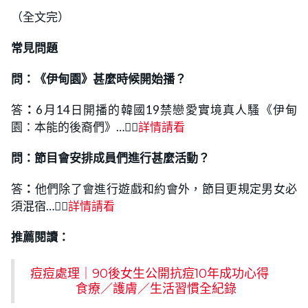
（全文完）
常見問題
問：《伊甸園》甚麼時候開始播？
答
：
6月14日開播的韓國19禁戀愛實境真人騷《伊甸
園：本能的後裔們》…👉🏻
詳情請看
問：
節目會安排成員們進行甚麼活動？
答
：
他們除了會進行遊戲和約會外，節目更規定男女必
須混宿…👉🏻
詳情請看
推薦閱讀：
痘痘處理｜90後女生公開抗痘10年成功心得
食療／護膚／生活習慣全紀錄