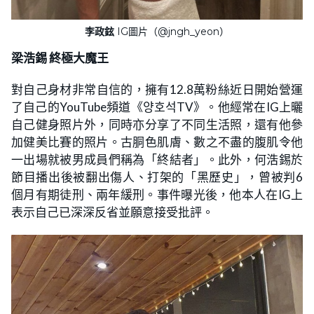
李政鉉
IG圖片（@jngh_yeon）
梁浩錫
終極大魔王
對自己身材非常自信的，擁有12.8萬粉絲近日開始營運
了自己的YouTube頻道《양호석TV》。他經常在IG上曬
自己健身照片外，同時亦分享了不同生活照，還有他參
加健美比賽的照片。古胴色肌膚、數之不盡的腹肌令他
一出場就被男成員們稱為「終結者」。此外，何浩錫於
節目播出後被翻出傷人、打架的「黑歷史」，曾被判6
個月有期徒刑、兩年緩刑。事件曝光後，他本人在IG上
表示自己已深深反省並願意接受批評。