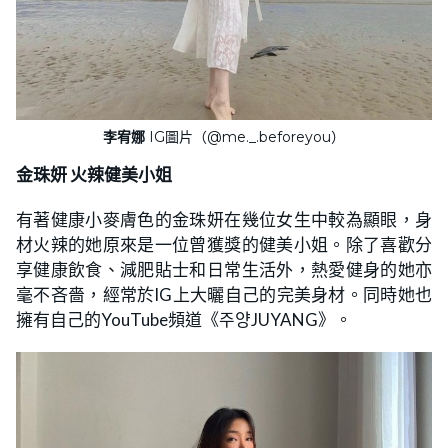
李宥娜
IG圖片（@me._.beforeyou）
金珠妍 火辣健美小姐
有著健康小麥膚色的金珠妍在幾位女生中較為顯眼，身
材火辣的她原來是一位曾獲獎的健美小姐。除了喜歡分
享健康飲食、減肥貼士和日常生活外，熱愛健身的她亦
毫不吝嗇，經常於IG上大曬自己的完美身材。同時她也
擁有自己的YouTube頻道《주양JUYANG》。