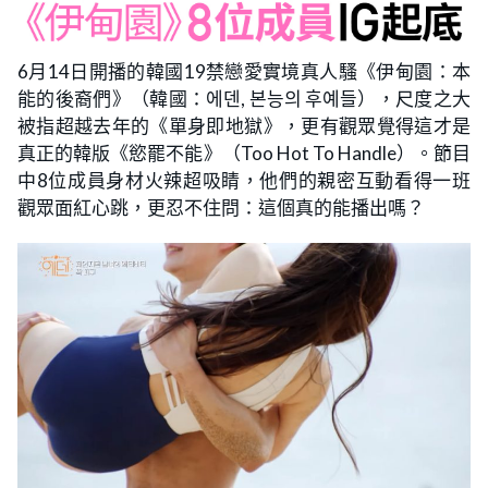
6月14日開播的韓國19禁戀愛實境真人騷《伊甸園：本
能的後裔們》（韓國：에덴, 본능의 후예들），尺度之大
被指超越去年的《單身即地獄》，更有觀眾覺得這才是
真正的韓版《慾罷不能》（Too Hot To Handle）。節目
中8位成員身材火辣超吸睛，他們的親密互動看得一班
觀眾面紅心跳，更忍不住問：這個真的能播出嗎？