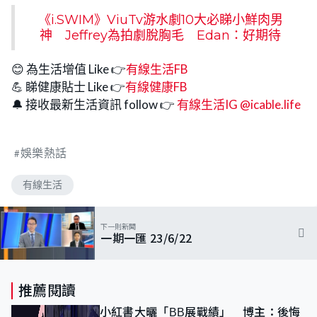
《i.SWIM》ViuTv游水劇10大必睇小鮮肉男
神 Jeffrey為拍劇脫胸毛 Edan：好期待
😊 為生活增值 Like 👉
有線生活FB
💪 睇健康貼士 Like 👉
有線健康FB
🔔 接收最新生活資訊 follow 👉
有線生活IG @icable.life
娛樂熱話
有線生活
下一則新聞
一期一匯 23/6/22
推薦閱讀
小紅書大曬「BB展戰績」 博主：後悔