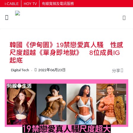
i-CABLE
HOY TV
有線寬頻及電訊服務
返回
韓國《伊甸園》19禁戀愛真人騷 性感
按輸入鍵開始搜尋
尺度超越《單身即地獄》 8位成員IG
起底
Digital Tech
2022年06月23日
分享