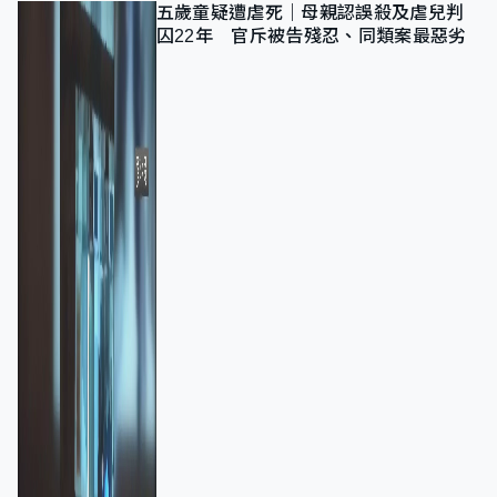
五歲童疑遭虐死｜母親認誤殺及虐兒判
囚22年 官斥被告殘忍、同類案最惡劣