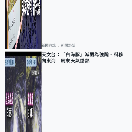
新聞資訊
新聞熱話
天文台：「白海豚」減弱為強颱、料移
向東海 周末天氣酷熱