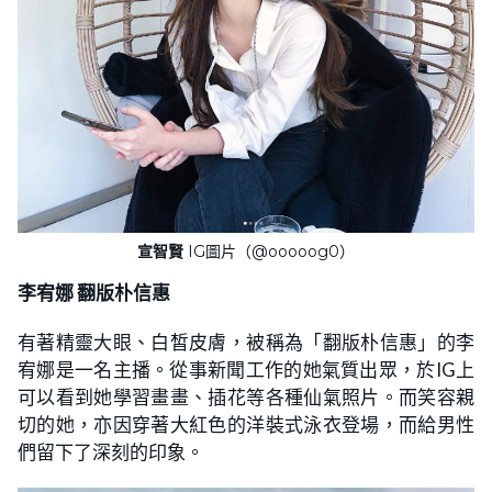
宣智賢
IG圖片（@ooooog0）
李宥娜 翻版朴信惠
有著精靈大眼、白皙皮膚，被稱為「翻版朴信惠」的李
宥娜是一名主播。從事新聞工作的她氣質出眾，於IG上
可以看到她學習畫畫、插花等各種仙氣照片。而笑容親
切的她，亦因穿著大紅色的洋裝式泳衣登場，而給男性
們留下了深刻的印象。