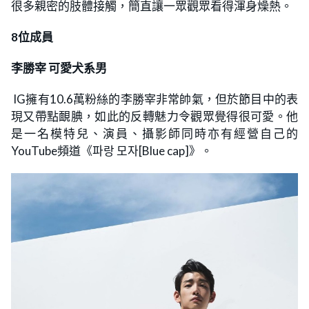
很多親密的肢體接觸，簡直讓一眾觀眾看得渾身燥熱。
8位成員
李勝宰 可愛犬系男
IG擁有10.6萬粉絲的李勝宰非常帥氣，但於節目中的表
現又帶點靦腆，如此的反轉魅力令觀眾覺得很可愛。他
是一名模特兒、演員、攝影師同時亦有經營自己的
YouTube頻道《파랑 모자[Blue cap]》。