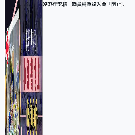
沒帶行李箱 職員揭重複入會「阻止唔
到」