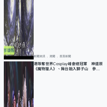
新聞資訊
港聞
首頁新聞
港隊奪世界Cosplay峰會總冠軍 神還原
《魔物獵人》、舞台融入獅子山 參賽
者：讓大家認識香港