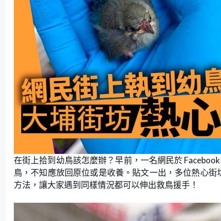
在街上拾到幼鳥該怎麼辦？早前，一名網民於 Facebo
鳥，不知應放回原位或是收養。貼文一出，多位熱心街
方法，讓大家遇到同樣情況都可以伸出救鳥援手！