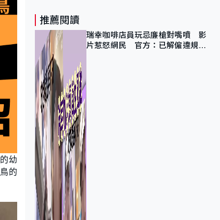
推薦閱讀
瑞幸咖啡店員玩忌廉槍對嘴噴 影
片惹怒網民 官方：已解僱違規員
工
母的幼
幼鳥的