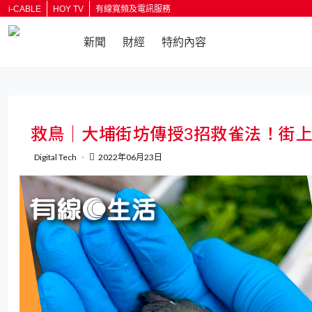
i-CABLE
HOY TV
有線寬頻及電訊服務
新聞
財經
特約內容
返回
救鳥｜大埔街坊傳授3招救雀法！街
Digital Tech
2022年06月23日