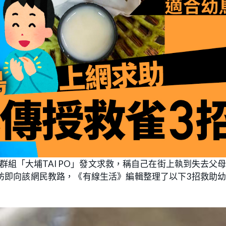
ok群組「大埔TAI PO」發文求救，稱自己在街上執到失去父
坊即向該網民教路，《有線生活》編輯整理了以下3招救助