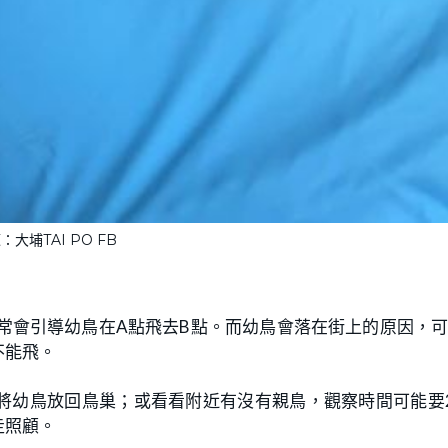
大埔TAI PO FB
常會引導幼鳥在A點飛去B點。而幼鳥會落在街上的原因，
不能飛。
將幼鳥放回鳥巢；或看看附近有沒有親鳥，觀察時間可能要
走照顧。