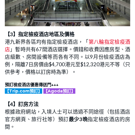
【3】指定檢疫酒店地區及價格
港九新界各區均有指定檢疫酒店，「
第八輪指定檢疫酒
店
」暫時共有67間酒店選擇。價錢和收費因應房型、酒
店級數、房間設備等而各有不同。以9月份檢疫酒店為
例，隔離7日房價由$4,700港元至$12,320港元不等（只
供參考，價格以訂房時為準）。
預訂檢疫酒店優惠傳送門↓↓↓
【Trip.com預訂】
【Agoda預訂】
【4】訂房方法
根據政府網站，入境人士可以透過不同途徑（包括酒店
官方網頁、旅行社等）預訂
最少3晚
指定檢疫酒店的房
間。