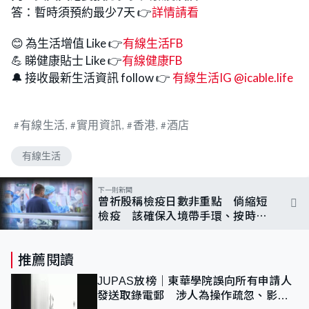
答：暫時須預約最少7天 👉
詳情請看
😊 為生活增值 Like 👉
有線生活FB
💪 睇健康貼士 Like 👉
有線健康FB
🔔 接收最新生活資訊 follow 👉
有線生活IG @icable.life
有線生活
實用資訊
香港
酒店
有線生活
下一則新聞
曾祈殷稱檢疫日數非重點 倘縮短
檢疫 該確保入境帶手環、按時核
酸檢測
推薦閱讀
JUPAS放榜｜東華學院誤向所有申請人
發送取錄電郵 涉人為操作疏忽、影響