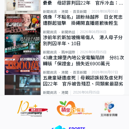
纍纍 母認罪判囚22年 官斥冷血：同
類案最惡劣
2026年08月05日
新聞資訊
港聞
首頁新聞
偶像「不點名」談粉絲越界 日女死忠
遭群起狙擊 掛繩開直播道歉後輕生
2026年08月06日
新聞資訊
新聞熱話
涉前年於新加坡機場傷人 港人母子分
別判囚半年、10日
2026年08月05日
新聞資訊
兩岸國際
43歲主婦墮內地公安電騙陷阱 分81次
轉賬「保證金」損失近6900萬元
2026年08月07日
新聞資訊
港聞
首頁新聞
五歲童疑遭虐死｜母親認誤殺及虐兒判
囚22年 官斥被告殘忍、同類案最惡劣
2026年08月05日
新聞資訊
港聞