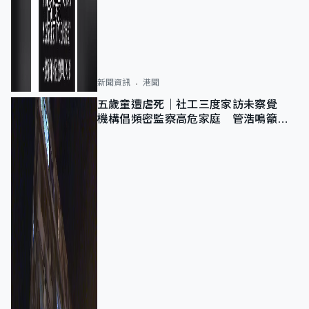
新聞資訊
港聞
五歲童遭虐死｜社工三度家訪未察覺
機構倡頻密監察高危家庭 管浩鳴籲加
強跨部門協作