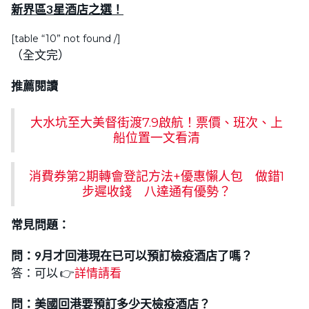
新界區3星酒店之選！
[table “10” not found /]
（全文完）
推薦閱讀
大水坑至大美督街渡7.9啟航！票價、班次、上
船位置一文看清
消費券第2期轉會登記方法+優惠懶人包 做錯1
步遲收錢 八達通有優勢？
常見問題：
問：9月才回港現在已可以預訂檢疫酒店了嗎？
答：可以 👉
詳情請看
問：美國回港要預訂多少天檢疫酒店？