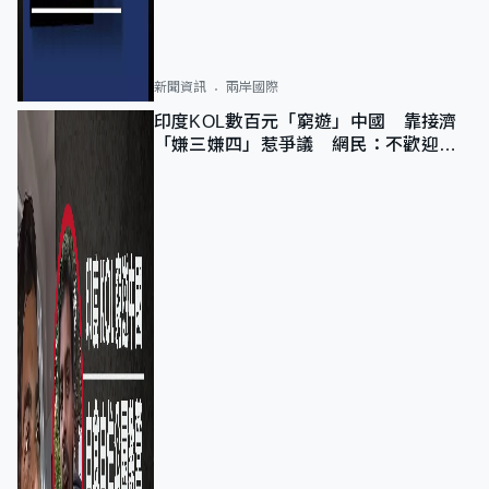
新聞資訊
兩岸國際
印度KOL數百元「窮遊」中國 靠接濟
「嫌三嫌四」惹爭議 網民：不歡迎劣
質旅客