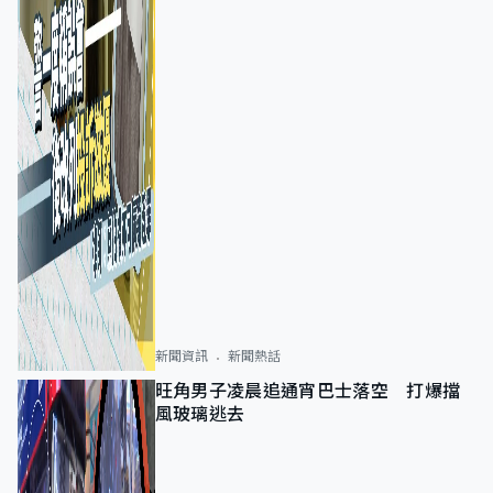
新聞資訊
新聞熱話
旺角男子凌晨追通宵巴士落空 打爆擋
風玻璃逃去