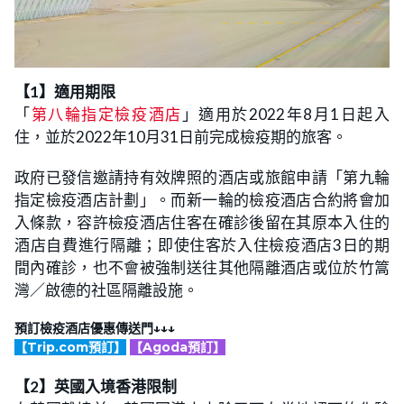
【1】適用期限
「
第八輪指定檢疫酒店
」適用於2022年8月1日起入
住，並於2022年10月31日前完成檢疫期的旅客。
政府已發信邀請持有效牌照的酒店或旅館申請「第九輪
指定檢疫酒店計劃」。而新一輪的檢疫酒店合約將會加
入條款，容許檢疫酒店住客在確診後留在其原本入住的
酒店自費進行隔離；即使住客於入住檢疫酒店3日的期
間內確診，也不會被強制送往其他隔離酒店或位於竹篙
灣／啟德的社區隔離設施。
預訂檢疫酒店優惠傳送門↓↓↓
【Trip.com預訂】
【Agoda預訂】
【2】英國入境香港限制