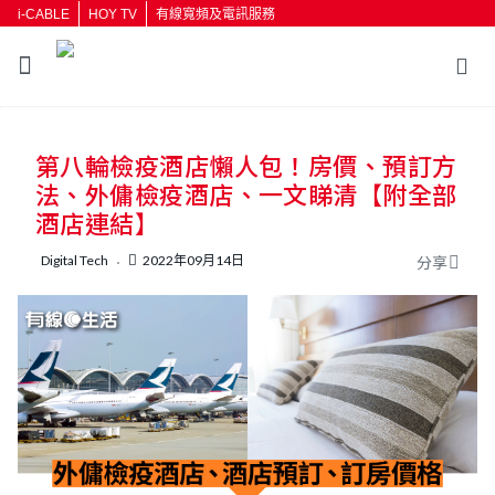
i-CABLE
HOY TV
有線寬頻及電訊服務
返回
第八輪檢疫酒店懶人包！房價、預訂方
按輸入鍵開始搜尋
法、外傭檢疫酒店、一文睇清【附全部
酒店連結】
Digital Tech
2022年09月14日
分享