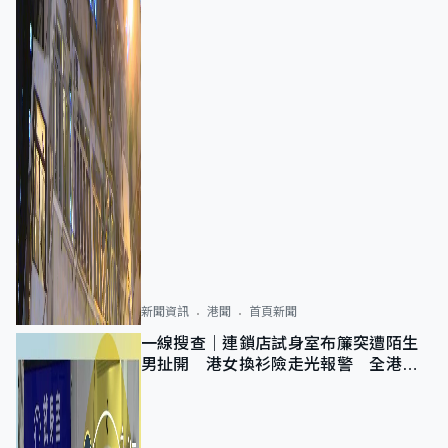
新聞資訊
港聞
首頁新聞
一線搜查｜連鎖店試身室布簾突遭陌生
男扯開 港女換衫險走光報警 全港分
店急換實體門