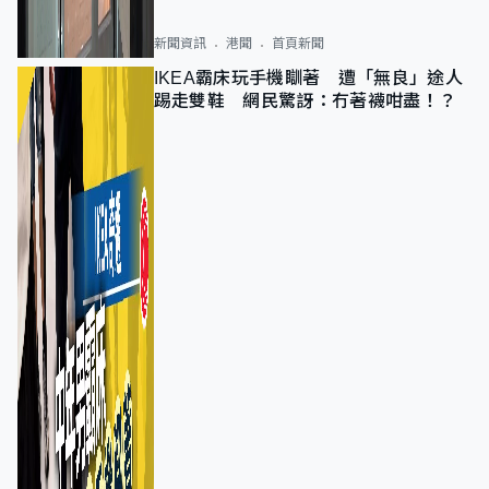
新聞資訊
港聞
首頁新聞
IKEA霸床玩手機瞓著 遭「無良」途人
踢走雙鞋 網民驚訝：冇著襪咁盡！？