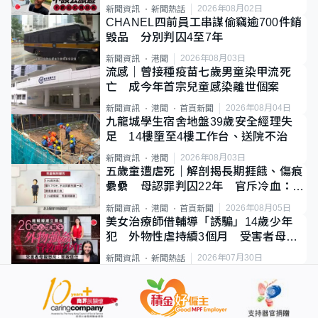
質旅客
2026年08月02日
新聞資訊
新聞熱話
CHANEL四前員工串謀偷竊逾700件銷
毀品 分別判囚4至7年
2026年08月03日
新聞資訊
港聞
流感｜曾接種疫苗七歲男童染甲流死
亡 成今年首宗兒童感染離世個案
2026年08月04日
新聞資訊
港聞
首頁新聞
九龍城學生宿舍地盤39歲安全經理失
足 14樓墮至4樓工作台、送院不治
2026年08月03日
新聞資訊
港聞
五歲童遭虐死｜解剖揭長期捱餓、傷痕
纍纍 母認罪判囚22年 官斥冷血：同
類案最惡劣
2026年08月05日
新聞資訊
港聞
首頁新聞
美女治療師借輔導「誘騙」14歲少年
犯 外物性虐持續3個月 受害者母：
要保護其他人
2026年07月30日
新聞資訊
新聞熱話