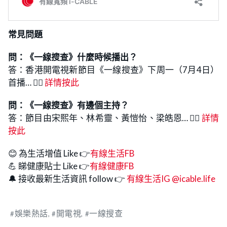
常見問題
問：《一線搜查》什麼時候播出
？
答：香港開電視新節目《一線搜查》下周一（7月4日）
首播… 👉🏻
詳情按此
問：
《一線搜查》有邊個主持
？
答：節目由宋熙年、林希靈、黃愷怡、梁皓恩… 👉🏻
詳情
按此
😊 為生活增值 Like 👉
有線生活FB
💪 睇健康貼士 Like 👉
有線健康FB
🔔 接收最新生活資訊 follow 👉
有線生活IG @icable.life
娛樂熱話
開電視
一線搜查