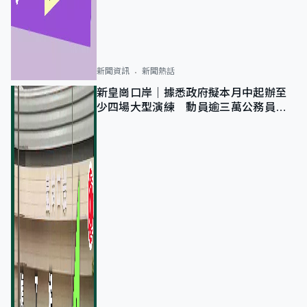
新聞資訊
新聞熱話
新皇崗口岸｜據悉政府擬本月中起辦至
少四場大型演練 動員逾三萬公務員人
次測試