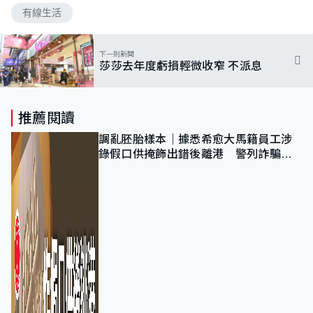
有線生活
下一則新聞
莎莎去年度虧損輕微收窄 不派息
推薦閱讀
調亂胚胎樣本｜據悉希愈大馬籍員工涉
錄假口供掩飾出錯後離港 警列詐騙
正通緝在逃人士