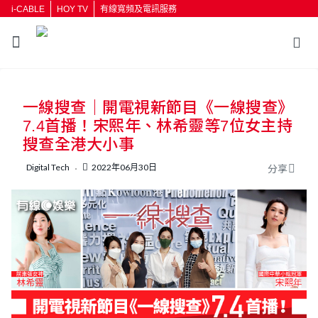
i-CABLE
HOY TV
有線寬頻及電訊服務
返回
一線搜查｜開電視新節目《一線搜查》
按輸入鍵開始搜尋
7.4首播！宋熙年、林希靈等7位女主持
搜查全港大小事
Digital Tech
2022年06月30日
分享