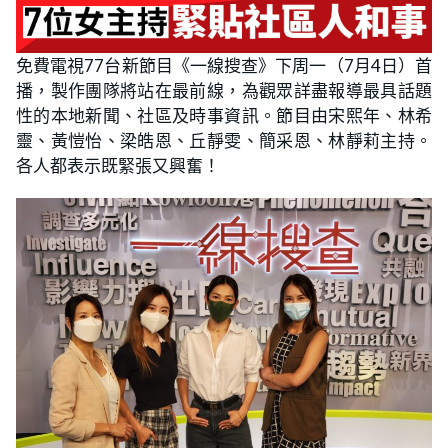
免費電視77台新節目《一線搜查》下周一（7月4日）首
播，製作團隊將站在最前線，為觀眾詳盡報導最具話題
性的本地新聞、社區及時事資訊。節目由宋熙年、林希
靈、黃愷怡、梁皓恩、丘靜雯、簡采恩、林靜莉主持。
各人都表示既緊張又興奮！