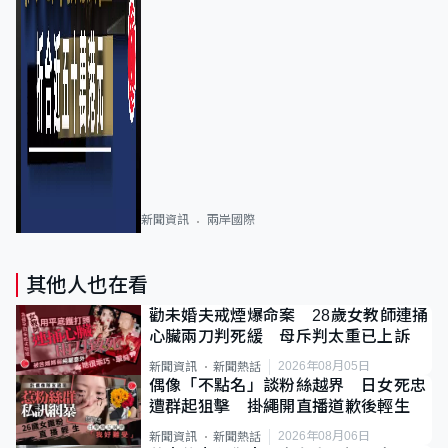
新聞資訊
兩岸國際
其他人也在看
勸未婚夫戒煙爆命案 28歲女教師連捅
心臟兩刀判死緩 母斥判太重已上訴
2026年08月05日
新聞資訊
新聞熱話
偶像「不點名」談粉絲越界 日女死忠
遭群起狙擊 掛繩開直播道歉後輕生
2026年08月06日
新聞資訊
新聞熱話