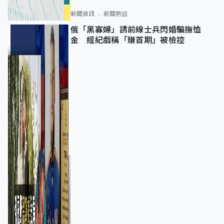
新聞資訊
新聞熱話
俄「黑寡婦」誘前線士兵閃婚騙撫恤
金 經紀戲稱「賺首期」被檢控