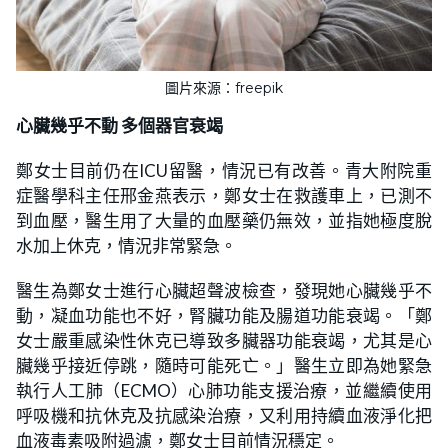
圖片來源：freepik
心臟幾乎不動 多個器官衰竭
鄭女士目前仍在ICU留醫，情況已有改善。青大附院重
症醫學科主任邢金燕表示，鄭女士在救護車上，已測不
到血壓，醫生用了大量的血壓藥仍無效，並指她極度脫
水加上休克，情況非常緊急。
醫生為鄭女士進行心臟超聲波檢查，發現她心臟幾乎不
動，凝血功能也不好，腎臟功能及腸道功能衰竭。「鄭
女士嚴重感染性休克已導致多臟器功能衰竭，尤其是心
臟幾乎接近停跳，隨時可能死亡。」醫生立即為她緊急
執行人工肺（ECMO）心肺功能支援治療，並繼續使用
呼吸機和抗休克及抗感染治療，又利用持續血液淨化把
血液毒素吸附過濾，鄭女士目前情況穩定。