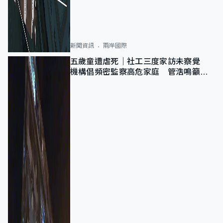
新聞資訊
兩岸國際
五歲童遭虐死｜社工三度家訪未察覺
機構倡頻密監察高危家庭 管浩鳴籲加
強跨部門協作