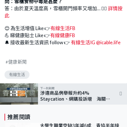
問：雪櫃食物中毒是甚麼？
答：由於夏天溫度高，雪櫃開門頻率又增加… 👉🏻
詳情按
此
😊 為生活增值 Like 👉
有線生活FB
💪 睇健康貼士 Like 👉
有線健康FB
🔔 接收最新生活資訊 follow 👉
有線生活IG @icable.life
健康新聞
有線生活
下一則新聞
涉違商品例舉報升約4%
Staycation、網購投訴增 海關籲
保留單據及對話紀錄
推薦閱讀
大學生職業空缺3年減6成 青協半年接