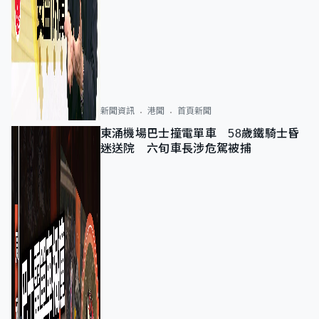
新聞資訊
港聞
首頁新聞
東涌機場巴士撞電單車 58歲鐵騎士昏
迷送院 六旬車長涉危駕被捕