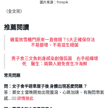
圖片來源：freepik
（全文完）
推薦閱讀
雞蛋放雪櫃門原來一直做錯？5大正確保存法
不易變壞、不易滋生細菌
男子食三文魚刺身感染創傷弧菌 右手組織壞
死 醫生：兩類人避免食生冷海鮮
常見問題
問：女子
食半磅車厘子後 身體出現甚麼問題
？
答：鄭女士當晚開始出現腹瀉、心跳加速、有胸悶憋氣
感… 👉🏻
詳情按此