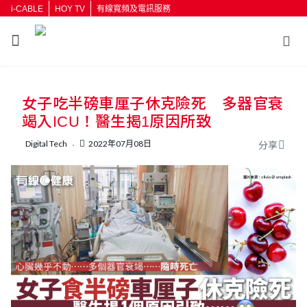
i-CABLE
HOY TV
有線寬頻及電訊服務
返回
女子吃半磅車厘子休克險死 多器官衰
按輸入鍵開始搜尋
竭入ICU！醫生揭1原因所致
Digital Tech
2022年07月08日
分享