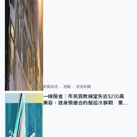
新聞資訊
港聞
首頁新聞
一線搜查｜市民買教練堂失近$200萬
美容、健身預繳合約擬設冷靜期 業界
憂退款計法對商戶不公