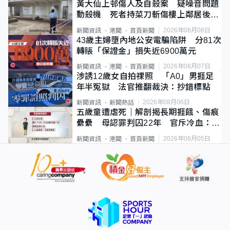
黃大仙上邨傷人及自殺案 疑噪音問題
動殺機 死者持菜刀斬傷樓上鄰居後墮
斃
2026年08月08日
新聞資訊
港聞
首頁新聞
43歲主婦墮內地公安電騙陷阱 分81次
轉賬「保證金」損失近6900萬元
2026年08月07日
新聞資訊
港聞
首頁新聞
涉誘12歲女自拍祼照 「A0」男捱足
年半冤獄 法官推翻裁決：抄錯標點
2026年08月06日
新聞資訊
新聞熱話
五歲童遭虐死｜解剖揭長期捱餓、傷痕
纍纍 母認罪判囚22年 官斥冷血：同
類案最惡劣
2026年08月05日
新聞資訊
港聞
首頁新聞