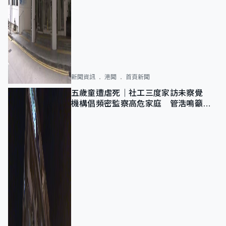
新聞資訊
港聞
首頁新聞
五歲童遭虐死｜社工三度家訪未察覺
機構倡頻密監察高危家庭 管浩鳴籲加
強跨部門協作