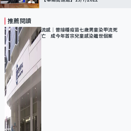
推薦閱讀
流感｜曾接種疫苗七歲男童染甲流死
亡 成今年首宗兒童感染離世個案