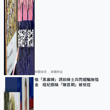
新聞資訊
新聞熱話
俄「黑寡婦」誘前線士兵閃婚騙撫恤
金 經紀戲稱「賺首期」被檢控