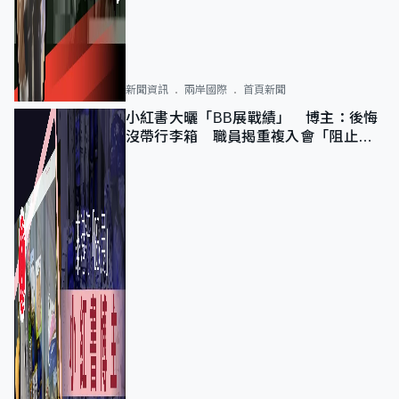
新聞資訊
兩岸國際
首頁新聞
小紅書大曬「BB展戰績」 博主：後悔
沒帶行李箱 職員揭重複入會「阻止唔
到」