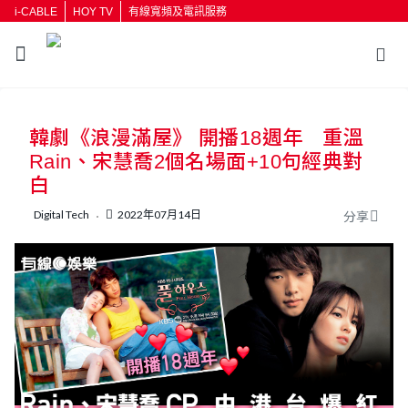
i-CABLE
HOY TV
有線寬頻及電訊服務
返回
韓劇《浪漫滿屋》 開播18週年 重溫
按輸入鍵開始搜尋
Rain、宋慧喬2個名場面+10句經典對
白
Digital Tech
2022年07月14日
分享