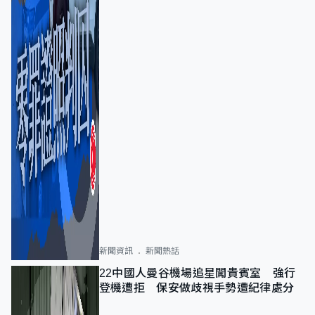
新聞資訊
新聞熱話
22中國人曼谷機場追星闖貴賓室 強行
登機遭拒 保安做歧視手勢遭紀律處分