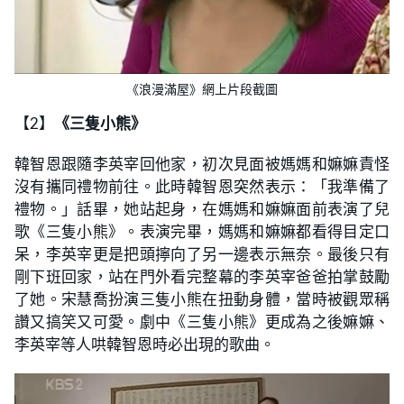
《浪漫滿屋》網上片段截圖
【2】
《三隻小熊》
韓智恩跟隨李英宰回他家，初次見面被媽媽和嫲嫲責怪
沒有攜同禮物前往。此時韓智恩突然表示：「我準備了
禮物。」話畢，她站起身，在媽媽和嫲嫲面前表演了兒
歌《三隻小熊》。表演完畢，媽媽和嫲嫲都看得目定口
呆，李英宰更是把頭擰向了另一邊表示無奈。最後只有
剛下班回家，站在門外看完整幕的李英宰爸爸拍掌鼓勵
了她。宋慧喬扮演三隻小熊在扭動身體，當時被觀眾稱
讚又搞笑又可愛。劇中《三隻小熊》更成為之後嫲嫲、
李英宰等人哄韓智恩時必出現的歌曲。