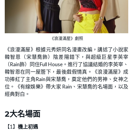
《浪漫滿屋》劇照
《浪漫滿屋》根據元秀妍同名漫畫改編，講述了小說家
韓智恩（宋慧喬飾）陰差陽錯下，與超級巨星李英宰
（Rain飾）同住Full House。進行了協議結婚的李英宰、
韓智恩在同一屋簷下，最後戲假情真。《浪漫滿屋》成
功捧紅了主角Rain與宋慧喬，奠定他們的男神、女神之
位。《有線娛樂》帶大家 Rain、宋慧喬的名場面，以及
經典對白。
2大名場面
【1】
機上初遇