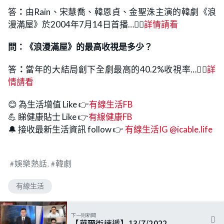
答
：
由Rain、宋慧喬、韓恩貞、金聖洙主演的韓劇《浪
漫滿屋》於2004年7月14日首播…👉🏻
詳情請看
問：
《浪漫滿屋》的最高收視是多少？
答
：
當年的大結局創下全劇最高的40.2%收視率…👉🏻
詳
情請看
😊 為生活增值 Like 👉
有線生活FB
💪 睇健康貼士 Like 👉
有線健康FB
🔔 接收最新生活資訊 follow 👉
有線生活IG @icable.life
娛樂熱話
韓劇
有線生活
下一則新聞
【華爾街速遞】13/7/2022