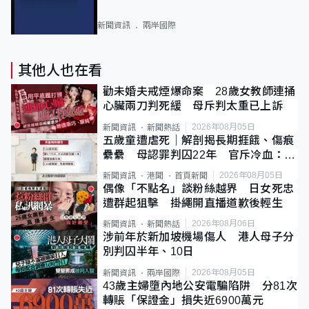
新聞資訊
兩岸國際
其他人也在看
勸未婚夫戒煙爆命案 28歲女教師連捅
心臟兩刀判死緩 母斥判太重已上訴
2026年08月05日
新聞資訊
新聞熱話
五歲童遭虐死｜解剖揭長期捱餓、傷痕
纍纍 母認罪判囚22年 官斥冷血：同
類案最惡劣
2026年08月05日
新聞資訊
港聞
首頁新聞
偶像「不點名」談粉絲越界 日女死忠
遭群起狙擊 掛繩開直播道歉後輕生
2026年08月06日
新聞資訊
新聞熱話
涉前年於新加坡機場傷人 港人母子分
別判囚半年、10日
2026年08月05日
新聞資訊
兩岸國際
43歲主婦墮內地公安電騙陷阱 分81次
轉賬「保證金」損失近6900萬元