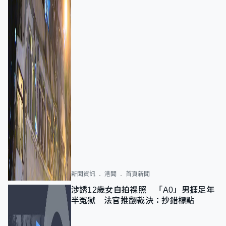
新聞資訊
港聞
首頁新聞
涉誘12歲女自拍祼照 「A0」男捱足年
半冤獄 法官推翻裁決：抄錯標點