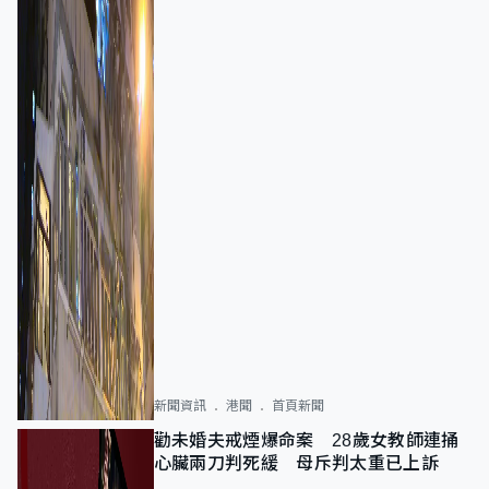
新聞資訊
港聞
首頁新聞
勸未婚夫戒煙爆命案 28歲女教師連捅
心臟兩刀判死緩 母斥判太重已上訴