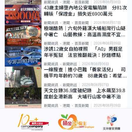
2026年08月08日
新聞資訊
港聞
首頁新聞
43歲主婦墮內地公安電騙陷阱 分81次
轉賬「保證金」損失近6900萬元
2026年08月07日
新聞資訊
港聞
首頁新聞
極端酷熱｜六旬外籍漢大埔船灣行山疑
中暑亡 山藝教練：高溫高濕度不宜遠
足
2026年08月09日
新聞資訊
港聞
首頁新聞
涉誘12歲女自拍祼照 「A0」男捱足
年半冤獄 法官推翻裁決：抄錯標點
2026年08月06日
新聞資訊
新聞熱話
一線搜查｜揸小巴難「養家活兒」 司
機平均年齡約70歲 88歲黃伯：希望一
直揸落去
2026年08月07日
新聞資訊
新聞熱話
天文台錄36.9度破紀錄 上水飆至39.8
度創全港新高 大埔行山客中暑不治
2026年08月09日
新聞資訊
港聞
首頁新聞