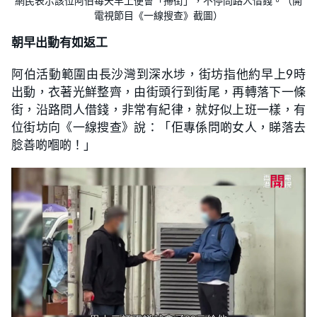
網民表示該位阿伯每天早上便會「掃街」，不停問路人借錢。（開
電視節目《一線搜查》截圖）
朝早出動有如返工
阿伯活動範圍由長沙灣到深水埗，街坊指他約早上9時
出動，衣著光鮮整齊，由街頭行到街尾，再轉落下一條
街，沿路問人借錢，非常有紀律，就好似上班一樣，有
位街坊向《一線搜查》說：「佢專係問啲女人，睇落去
腍善啲嗰啲！」