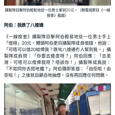
攝製隊目擊阿伯輕鬆地從一位男士拿到20元。（開電視節目《一線
搜查》截圖）
阿伯：我跌了八達通
《一線搜查》攝製隊目擊阿伯輕易地從一位男士手上
「借得」20元，轉頭阿伯更向攝製隊成員借錢，他說：
「可唔可以借20蚊俾我？跌咗八達通冇人幫到我。」攝
製隊成員問：「你要去邊度呀？」阿伯回應：「去荃
灣，可唔可以借俾我呀？唔該你！」攝製隊成員說：
「不如同你去搭地鐵？」阿伯隨即答道：「由佢啦！由
佢啦！」之後就自顧自地抽煙，沒有再回應任何問題。