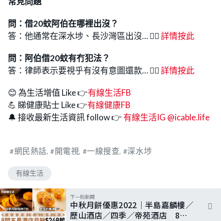
常見問題
問：借20蚊阿伯在哪裡出沒？
答：他通常在深水埗、長沙灣區出沒… 👉🏻
詳情按此
問：阿伯借20蚊有冇犯法？
答：律師表示要視乎有沒有意圖還款… 👉🏻
詳情按此
😊 為生活增值 Like 👉
有線生活FB
💪 睇健康貼士 Like 👉
有線健康FB
🔔 接收最新生活資訊 follow 👉
有線生活IG @icable.life
網民熱話
開電視
一線搜查
深水埗
有線生活
下一則新聞
中秋月餅優惠2022｜半島嘉麟樓／
歷山酒店／四季／帝苑酒店 8大