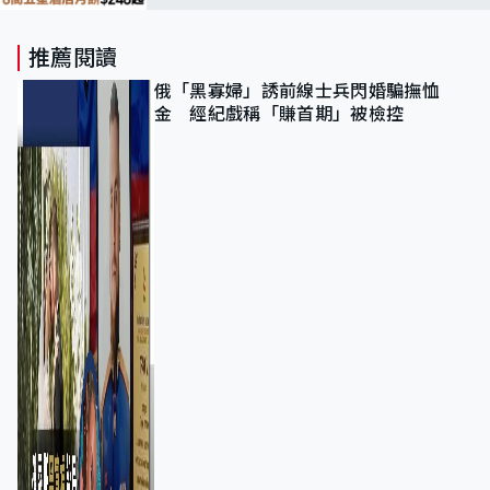
五星酒店月餅$248起
推薦閱讀
俄「黑寡婦」誘前線士兵閃婚騙撫恤
金 經紀戲稱「賺首期」被檢控