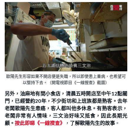
歐陽先生形容如果不開店便是失職，所以即使患上重病，也希望可
以堅持下去。（開電視節目《一線搜查》截圖）
另外，油麻地有間小食店，清晨五時開店至中午12點關
門，
已經營約20年，
不少街坊和上班族都是熟客。去年
老闆歐陽先生患癌，客人都叫他多休息。有熟客表示，
老闆非常有人情味，三文治好味又抵食，因此長期光
顧。
按此即睇《一線搜查》
，
了解
歐陽先生
的故事
。