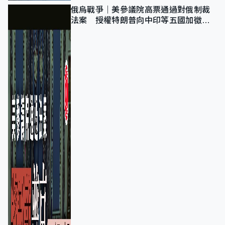
俄烏戰爭｜美參議院高票通過對俄制裁
法案 授權特朗普向中印等五國加徵
100%關稅