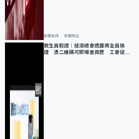
新聞資訊
新聞熱話
救生員假證｜拯溺總會透露將全員換
證 憑二維碼可即場查資歷 工會促加
強巡查