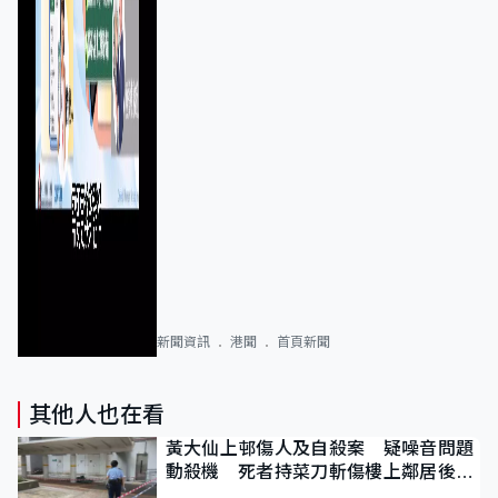
新聞資訊
港聞
首頁新聞
其他人也在看
黃大仙上邨傷人及自殺案 疑噪音問題
動殺機 死者持菜刀斬傷樓上鄰居後墮
斃