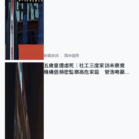
新聞資訊
兩岸國際
五歲童遭虐死｜社工三度家訪未察覺
機構倡頻密監察高危家庭 管浩鳴籲加
強跨部門協作