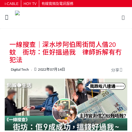
i-CABLE
HOY TV
有線寬頻及電訊服務
返回
一線搜查｜深水埗阿伯周街問人借20
按輸入鍵開始搜尋
蚊 街坊：佢好搵過我 律師拆解有冇
犯法
Digital Tech
2022年07月14日
分享