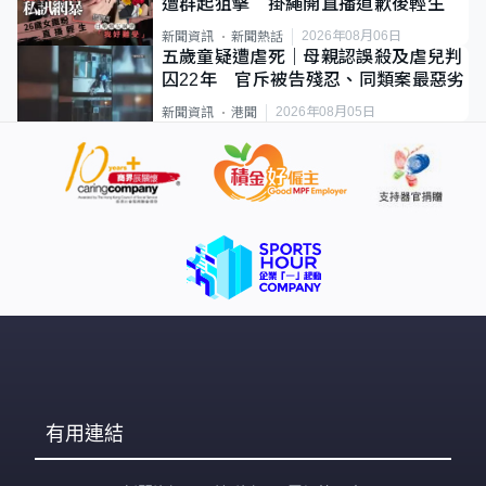
遭群起狙擊 掛繩開直播道歉後輕生
2026年08月06日
新聞資訊
新聞熱話
五歲童疑遭虐死｜母親認誤殺及虐兒判
囚22年 官斥被告殘忍、同類案最惡劣
2026年08月05日
新聞資訊
港聞
有用連結