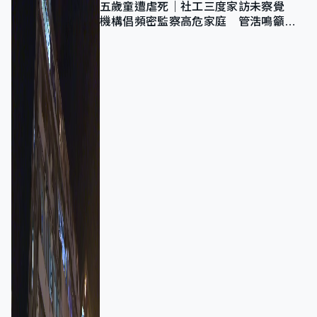
五歲童遭虐死｜社工三度家訪未察覺
機構倡頻密監察高危家庭 管浩鳴籲加
強跨部門協作