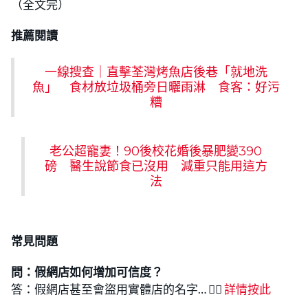
（全文完）
推薦閱讀
一線搜查｜直擊荃灣烤魚店後巷「就地洗
魚」 食材放垃圾桶旁日曬雨淋 食客：好污
糟
老公超寵妻！90後校花婚後暴肥變390
磅 醫生說節食已沒用 減重只能用這方
法
常見問題
問：假網店如何增加可信度？
答：假網店甚至會盜用實體店的名字… 👉🏻
詳情按此