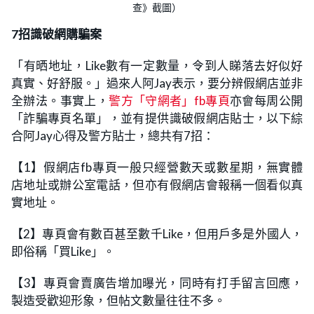
查》截圖）
7招識破網購騙案
「有晒地址，Like數有一定數量，令到人睇落去好似好
真實、好舒服。」過來人阿Jay表示，要分辨假網店並非
全辦法。事實上，
警方「守網者」fb專頁
亦會每周公開
「詐騙專頁名單」，並有提供識破假網店貼士，以下綜
合阿Jay心得及警方貼士，總共有7招：
【1】假網店fb專頁一般只經營數天或數星期，無實體
店地址或辦公室電話，但亦有假網店會報稱一個看似真
實地址。
【2】專頁會有數百甚至數千Like，但用戶多是外國人，
即俗稱「買Like」。
【3】專頁會賣廣告增加曝光，同時有打手留言回應，
製造受歡迎形象，但帖文數量往往不多。