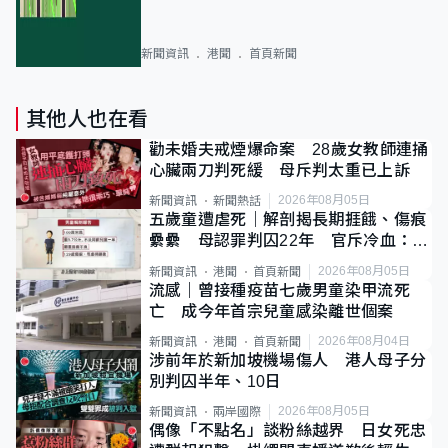
新聞資訊
港聞
首頁新聞
其他人也在看
勸未婚夫戒煙爆命案 28歲女教師連捅
心臟兩刀判死緩 母斥判太重已上訴
2026年08月05日
新聞資訊
新聞熱話
五歲童遭虐死｜解剖揭長期捱餓、傷痕
纍纍 母認罪判囚22年 官斥冷血：同
類案最惡劣
2026年08月05日
新聞資訊
港聞
首頁新聞
流感｜曾接種疫苗七歲男童染甲流死
亡 成今年首宗兒童感染離世個案
2026年08月04日
新聞資訊
港聞
首頁新聞
涉前年於新加坡機場傷人 港人母子分
別判囚半年、10日
2026年08月05日
新聞資訊
兩岸國際
偶像「不點名」談粉絲越界 日女死忠