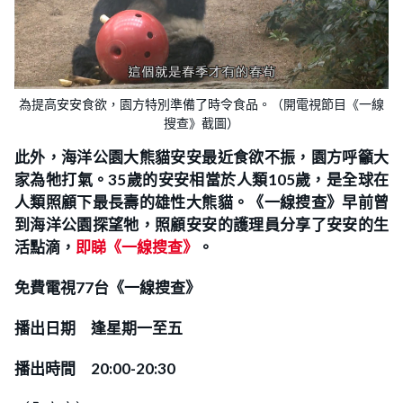
為提高安安食欲，園方特別準備了時令食品。（開電視節目《一線
搜查》截圖）
此外，海
洋公園大熊貓安安最近食欲不振，園方呼籲大
家為牠打氣。35歲的安安相當於人類105歲，是全球在
人類照顧下最長壽的雄性大熊貓。《一線搜查》早前曾
到海洋公園探望牠，照顧安安的護理員分享了安安的生
活點滴，
即睇《一線搜查》
。
免費電視77台《一線搜查》
播出日期 逢星期一至五
播出時間 20:00-20:30