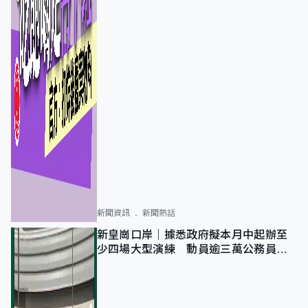
新聞資訊
新聞熱話
新皇崗口岸｜據悉政府擬本月中起辦至
少四場大型演練 動員逾三萬公務員人
次測試