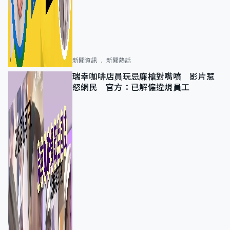
新聞資訊
新聞熱話
瑞幸咖啡店員玩忌廉槍對嘴噴 影片惹
怒網民 官方：已解僱違規員工