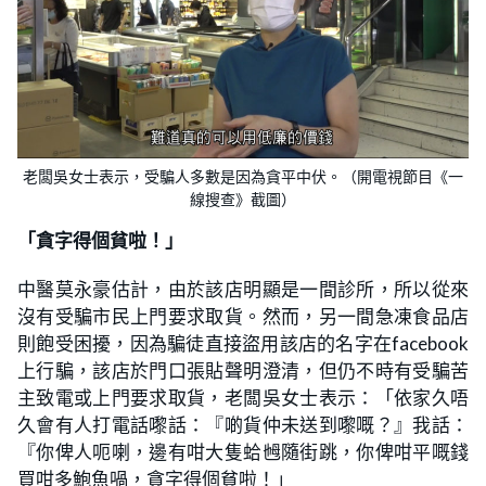
老闆吳女士表示，受騙人多數是因為貪平中伏。（開電視節目《一
線搜查》截圖）
「貪字得個貧啦！」
中醫莫永豪估計，由於該店明顯是一間診所，所以從來
沒有受騙市民上門要求取貨。然而，另一間急凍食品店
則飽受困擾，因為騙徒直接盜用該店的名字在facebook
上行騙，該店於門口張貼聲明澄清，但仍不時有受騙苦
主致電或上門要求取貨，老闆吳女士表示：「依家久唔
久會有人打電話嚟話：『啲貨仲未送到嚟嘅？』我話：
『你俾人呃喇，邊有咁大隻蛤乸隨街跳，你俾咁平嘅錢
買咁多鮑魚喎，貪字得個貧啦！」