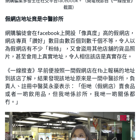
網購騙案多發生在社交平台facebook。（開電視節目《一線搜查》
截圖）
假網店地址竟是中醫診所
網購騙徒會在facebook上開設「像真度」高的假網店，
網店專頁「讚好」數目由數百個到數千個不等，令人以
為假網店有不少「粉絲」，又會盜用其他店舖的貨品照
片，甚至會用上真實地址，令人相信該店是真實存在。
《一線搜查》早前便按照一間假網店在fb上報稱的地址
到該店了解，結果發現該地址原來是一間中醫診所，負
責人、註冊中醫莫永豪表示：「佢哋（假網店）賣食品
或者一啲飲用品，但我哋係診所，我哋一啲關係都
冇。」