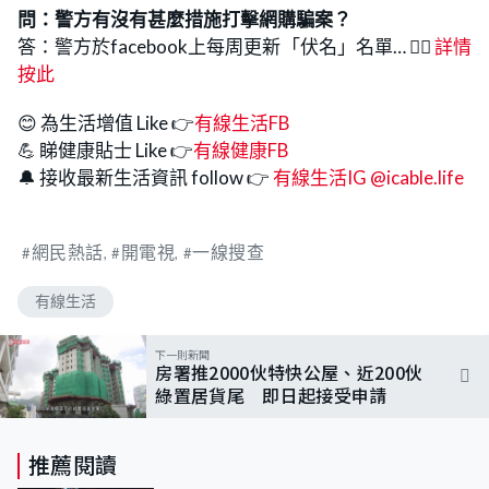
問：警方有沒有甚麼措施打擊網購騙案？
答：警方於facebook上每周更新「伏名」名單… 👉🏻
詳情
按此
😊 為生活增值 Like 👉
有線生活FB
💪 睇健康貼士 Like 👉
有線健康FB
🔔 接收最新生活資訊 follow 👉
有線生活IG @icable.life
網民熱話
開電視
一線搜查
有線生活
下一則新聞
房署推2000伙特快公屋、近200伙
綠置居貨尾 即日起接受申請
推薦閱讀