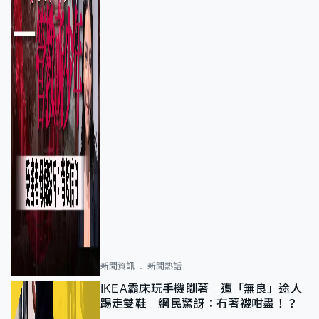
新聞資訊
新聞熱話
IKEA霸床玩手機瞓著 遭「無良」途人
踢走雙鞋 網民驚訝：冇著襪咁盡！？