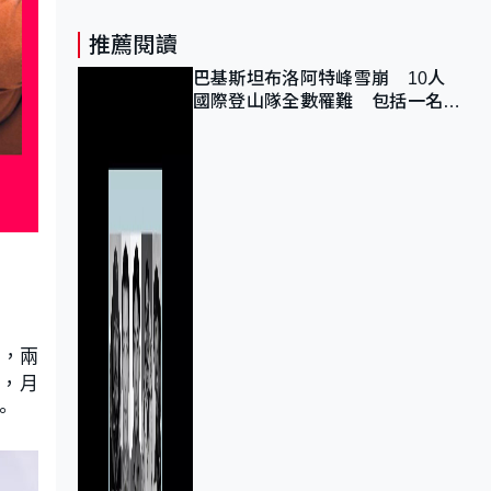
推薦閱讀
巴基斯坦布洛阿特峰雪崩 10人
國際登山隊全數罹難 包括一名中
國公民
》
，兩
L，月
。