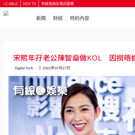
i-CABLE
HOY TV
有線寬頻及電訊服務
新聞
財經
特約內容
返回
宋熙年孖老公陳智燊做KOL 因撈唔掂
Digital Tech
2022年07月27日