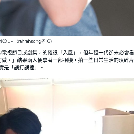
KOL。（rahrahsong＠IG）
看我們的電視節目或劇集，的確很「入屋」，但年輕一代卻未必會
何做。」結果兩人便拿著一部相機，拍一些日常生活的瑣碎
，其實是「誤打誤撞」。