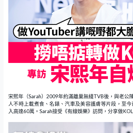
宋熙年（Sarah）2009年約滿離巢無綫TVB後，與老公陳智
人不時上載煮食、名錶、汽車及美容護膚等片段，至今已
入高達60萬。Sarah接受《有線娛樂》訪問，分享做