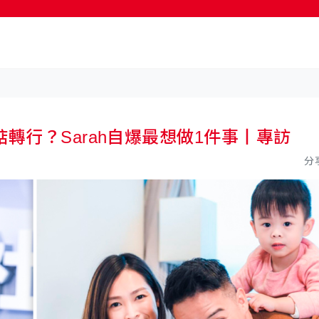
按輸入鍵開始搜尋
轉行？Sarah自爆最想做1件事丨專訪
分