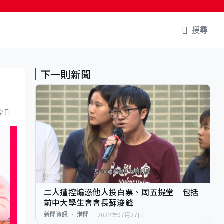
搜尋
下一則新聞
享
二人遭控煽惑他人投白票、周五提堂 包括
前中大學生會會長蘇浚鋒
2022年07月27日
新聞資訊
港聞