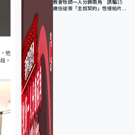
教會牧師一人分飾兩角 誘騙15
歲信徒簽「主奴契約」性侵拍片
官斥濫用教友信任、二審判囚9年
看，他
片段，