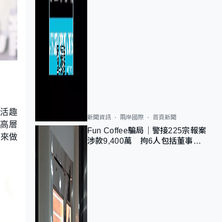
生活趣
新聞資訊
兩岸國際
首頁新聞
e高層
Fun Coffee騙局｜警接225宗報案
原來做
涉款9,400萬 拘6人包括董事股
東 最高金額一宗涉近千萬