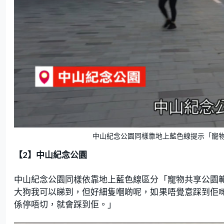
中山紀念公園同樣靠地上藍色線提示「寵
【2】中山紀念公園
中山紀念公園同樣依靠地上藍色線區分「寵物共享公園
大狗我可以睇到，但好細隻嗰啲呢，如果唔覺意踩到佢
係停唔切，就會踩到佢。」