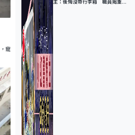
主：後悔沒帶行李箱 職員揭重複
入會「阻止唔到」
過，寵