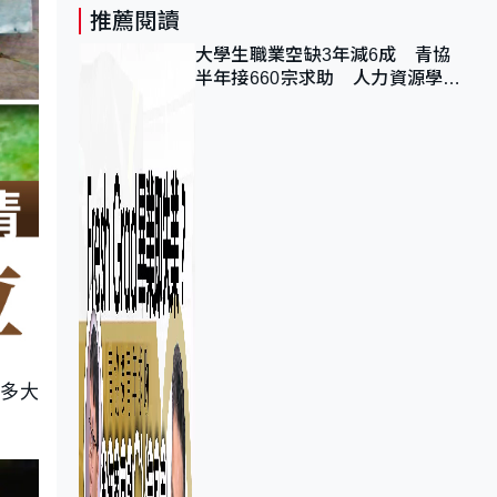
推薦閱讀
大學生職業空缺3年減6成 青協
半年接660宗求助 人力資源學
會：AI浪潮重整職位需求
沒多大