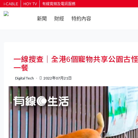
i-CABLE
HOY TV
有線寬頻及電訊服務
新聞
財經
特約內容
返回
一線搜查｜全港6個寵物共享公園古
一餐
Digital Tech
2022年07月21日