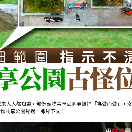
未未人人都知道，部份寵物共享公園更被指「為做而做」，
寵物共享公園睇過，即睇下文！