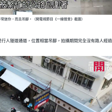
非常迷你，而且吊腳。（開電視節目《一線搜查》截圖）
是行人隧道通道，位置相當吊腳，拍攝期間完全沒有路人經