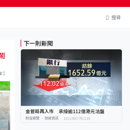
搜尋
下一則新聞
鬧
享
金管局再入市 承接逾112億港元沽盤
2022年07月21日
財金總覽
財經資訊