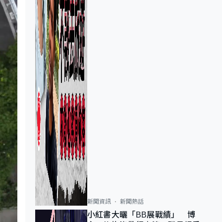
新聞資訊
新聞熱話
小紅書大曬「BB展戰績」 博