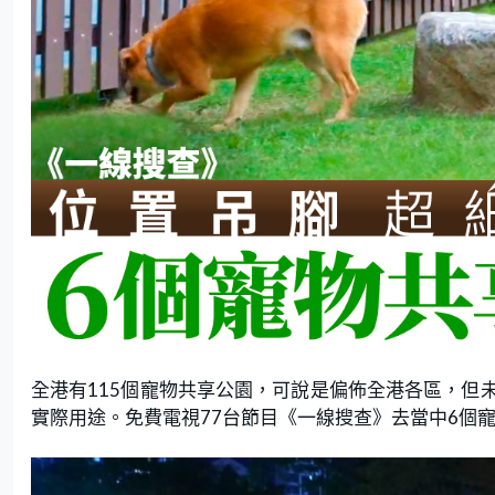
全港有115個寵物共享公園，可說是偏佈全港各區，但
實際用途。免費電視77台節目《一線搜查》去當中6個