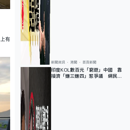
地上有
新聞資訊
港聞
首頁新聞
印度KOL數百元「窮遊」中國 靠
接濟「嫌三嫌四」惹爭議 網民：
不歡迎劣質旅客