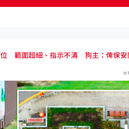
按輸入鍵開始搜尋
怪位 範圍超細、指示不清 狗主：俾保安
分