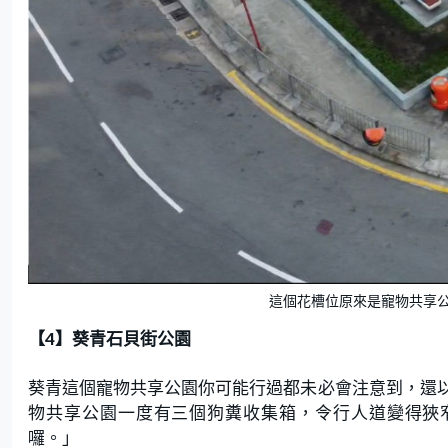
這個花槽位原來是寵物共享
【4】葵青石貝街公園
葵青這個寵物共享公園你可能行過都未必會注意到，還
物共享公園一度有三個狗糞收集箱，令行人道變得狹
囉。」