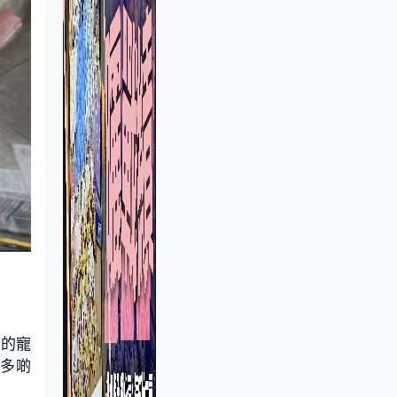
小的寵
多啲