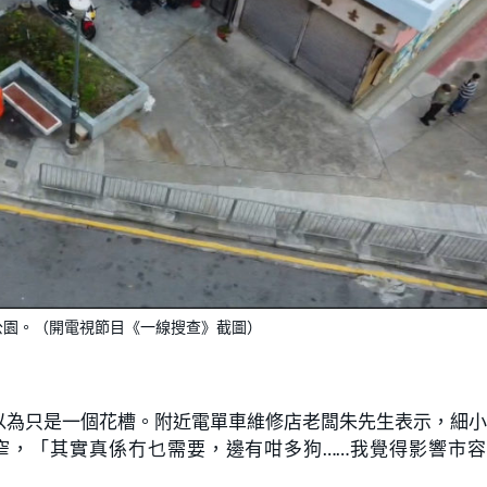
公園。（開電視節目《一線搜查》截圖）
以為只是一個花槽。附近電單車維修店老闆朱先生表示，細
窄，「其實真係冇乜需要，邊有咁多狗……我覺得影響市容