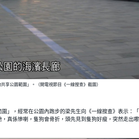
物共享公園範圍」。（開電視節目《一線搜查》截圖）
範圍」，經常在公園內跑步的梁先生向《一線搜查》表示：
哋，真係慘喇，隻狗會骨折，頭先見到隻狗好瘦，突然走出