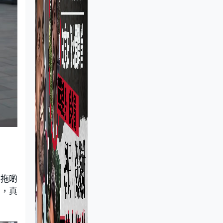
「拖啲
嚟，真