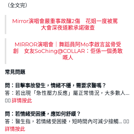
（全文完）
Mirror演唱會嚴重事故釀2傷 花姐一度被罵
大會深夜道歉承諾徹查
MIRROR演唱會｜舞蹈員阿Mo李啟言盆骨受
創 女友SoChing@COLLAR：佢係一個勇敢
嘅人
常見問題
問：
目擊事故發生，情緒不穩，需要求醫嗎？
答：若出現「急性壓力反應」屬正常情況，大多數人…
👉🏻
詳情按此
問：
若情緒受困擾，應如何舒緩
？
答：醫生指，若情緒受困擾，短時間內可減少接觸… 👉🏻
詳情按此