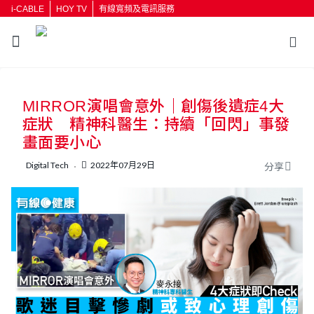
i-CABLE
HOY TV
有線寬頻及電訊服務
返回
MIRROR演唱會意外｜創傷後遺症4大
按輸入鍵開始搜尋
症狀 精神科醫生：持續「回閃」事發
畫面要小心
Digital Tech
2022年07月29日
分享