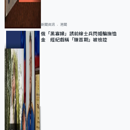
新聞資訊
港聞
俄「黑寡婦」誘前線士兵閃婚騙撫恤
金 經紀戲稱「賺首期」被檢控