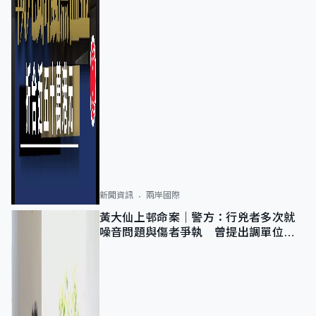
新聞資訊
兩岸國際
黃大仙上邨命案｜警方：行兇者多次就
噪音問題與傷者爭執 曾提出調單位已
獲批