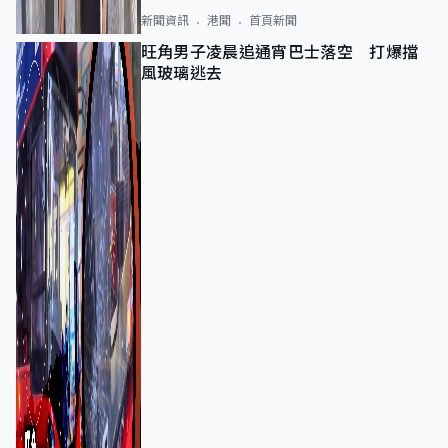
新聞資訊
港聞
首頁新聞
旺角男子凌晨追通宵巴士落空 打爆擋
風玻璃逃去