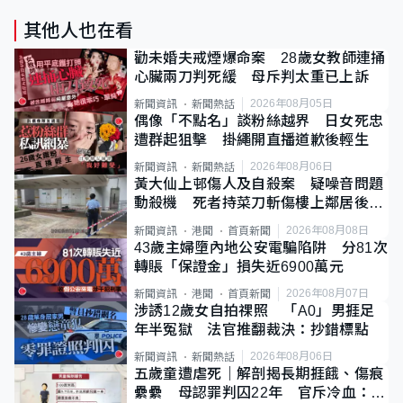
其他人也在看
勸未婚夫戒煙爆命案 28歲女教師連捅
心臟兩刀判死緩 母斥判太重已上訴
2026年08月05日
新聞資訊
新聞熱話
偶像「不點名」談粉絲越界 日女死忠
遭群起狙擊 掛繩開直播道歉後輕生
2026年08月06日
新聞資訊
新聞熱話
黃大仙上邨傷人及自殺案 疑噪音問題
動殺機 死者持菜刀斬傷樓上鄰居後墮
斃
2026年08月08日
新聞資訊
港聞
首頁新聞
43歲主婦墮內地公安電騙陷阱 分81次
轉賬「保證金」損失近6900萬元
2026年08月07日
新聞資訊
港聞
首頁新聞
涉誘12歲女自拍祼照 「A0」男捱足
年半冤獄 法官推翻裁決：抄錯標點
2026年08月06日
新聞資訊
新聞熱話
五歲童遭虐死｜解剖揭長期捱餓、傷痕
纍纍 母認罪判囚22年 官斥冷血：同