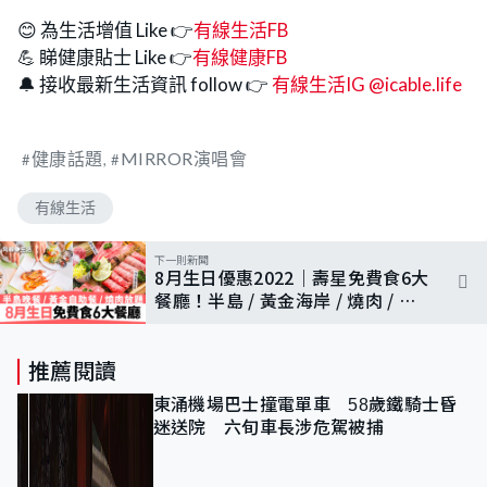
😊 為生活增值 Like 👉
有線生活FB
💪 睇健康貼士 Like 👉
有線健康FB
🔔 接收最新生活資訊 follow 👉
有線生活IG @icable.life
健康話題
MIRROR演唱會
有線生活
下一則新聞
8月生日優惠2022｜壽星免費食6大
餐廳！半島 / 黃金海岸 / 燒肉 / 釣
蝦即燒即食
推薦閱讀
東涌機場巴士撞電單車 58歲鐵騎士昏
迷送院 六旬車長涉危駕被捕