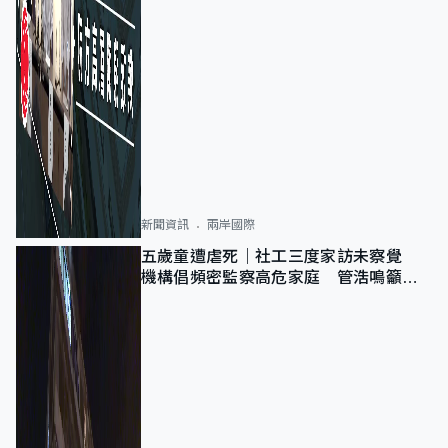
新聞資訊
兩岸國際
五歲童遭虐死｜社工三度家訪未察覺
機構倡頻密監察高危家庭 管浩鳴籲加
強跨部門協作