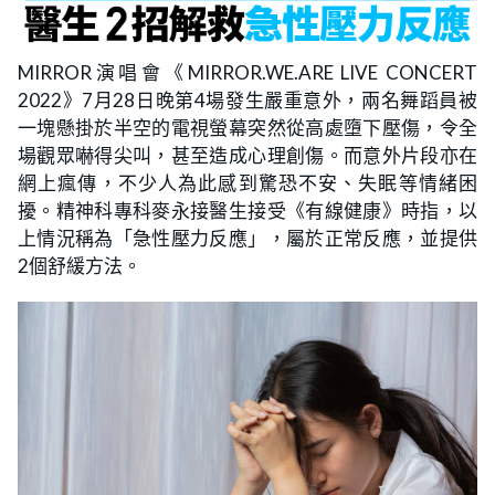
MIRROR演唱會《MIRROR.WE.ARE LIVE CONCERT
2022》7月28日晚第4場發生嚴重意外，兩名舞蹈員被
一塊懸掛於半空的電視螢幕突然從高處墮下壓傷，令全
場觀眾嚇得尖叫，甚至造成心理創傷。而意外片段亦在
網上瘋傳，不少人為此感到驚恐不安、失眠等情緒困
擾。精神科專科麥永接醫生接受《有線健康》時指，以
上情況稱為「急性壓力反應」，屬於正常反應，並提供
2個舒緩方法。