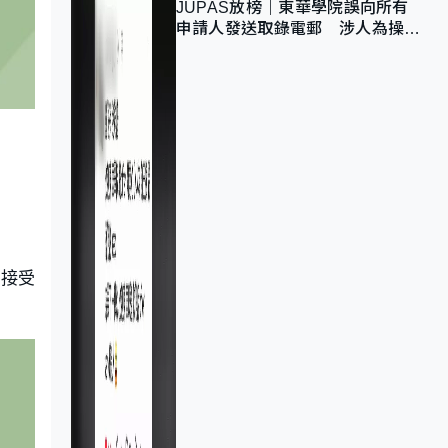
JUPAS放榜｜東華學院誤向所有
申請人發送取錄電郵 涉人為操作
疏忽、影響11,139人
續接受