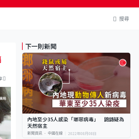
搜尋
下一則新聞
隔
享
內地至少35人感染「瑯琊病毒」 鼩鼱疑為
天然宿主
2022年08月08日
新聞資訊
中國在線