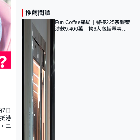
推薦閱讀
Fun Coffee騙局｜警接225宗報案
涉款9,400萬 拘6人包括董事股
東 最高金額一宗涉近千萬
由7日
，抵港
後，二