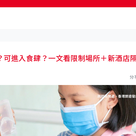
按輸入鍵開始搜尋
？可進入食肆？一文看限制場所＋新酒店
分