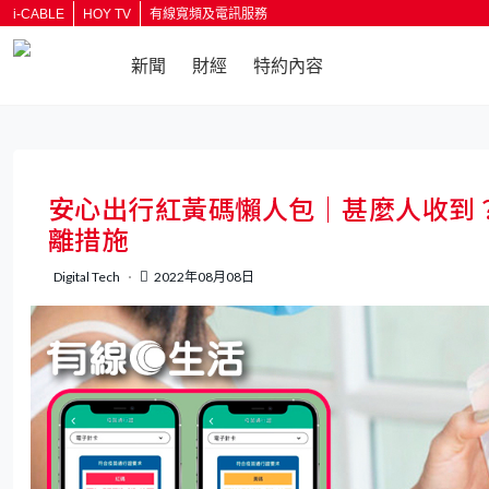
i-CABLE
HOY TV
有線寬頻及電訊服務
新聞
財經
特約內容
返回
安心出行紅黃碼懶人包｜甚麼人收到
離措施
Digital Tech
2022年08月08日