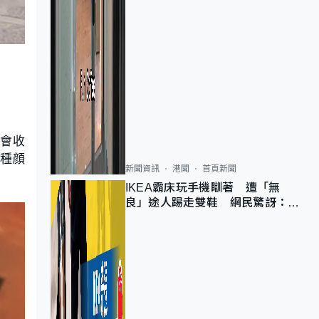
則會收
3種顔
新聞資訊
港聞
首頁新聞
IKEA霸床玩手機瞓著 遭「無
良」途人踢走雙鞋 網民驚訝：冇
著襪咁盡！？