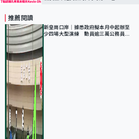
畢業 7點認識他是誰
推薦閱讀
新皇崗口岸｜據悉政府擬本月中起辦至
少四場大型演練 動員逾三萬公務員人
次測試