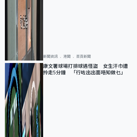
新聞資訊
港聞
首頁新聞
康文署球場打排球遇怪盜 女生汗巾遭
拎走5分鐘 「行咗出出面唔知做乜」