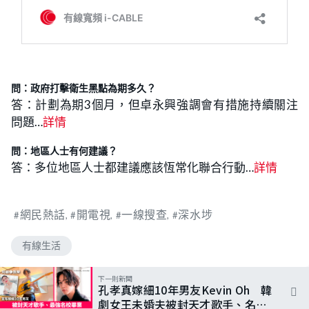
問：政府打擊衛生黑點為期多久？
答：計劃為期3個月，但卓永興強調會有措施持續關注
問題…
詳情
問：地區人士有何建議
？
答：多位地區人士都建議應該恆常化聯合行動…
詳情
網民熱話
開電視
一線搜查
深水埗
有線生活
下一則新聞
孔孝真嫁細10年男友Kevin Oh 韓
劇女王未婚夫被封天才歌手、名校