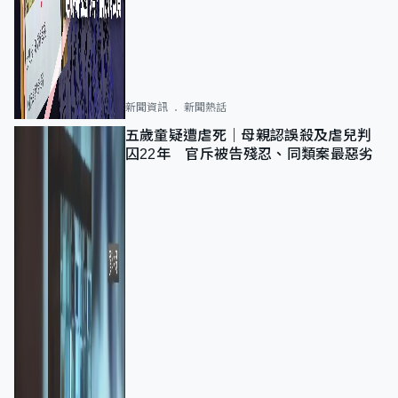
新聞資訊
新聞熱話
五歲童疑遭虐死｜母親認誤殺及虐兒判
囚22年 官斥被告殘忍、同類案最惡劣