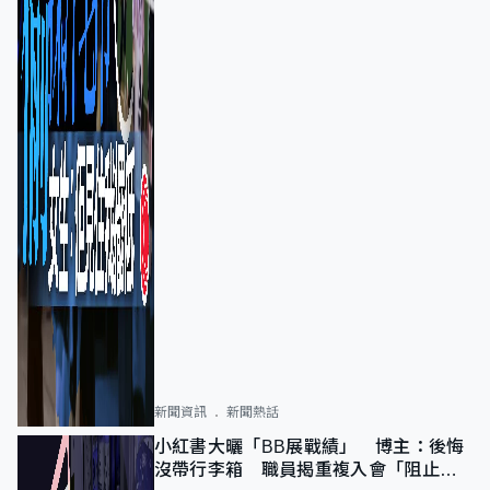
新聞資訊
新聞熱話
小紅書大曬「BB展戰績」 博主：後悔
沒帶行李箱 職員揭重複入會「阻止唔