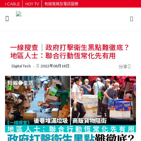
i-CABLE
HOY TV
有線寬頻及電訊服務
一線搜查｜政府打擊衛生黑點難徹底？
地區人士：聯合行動恆常化先有用
Digital Tech
2022年08月18日
分享