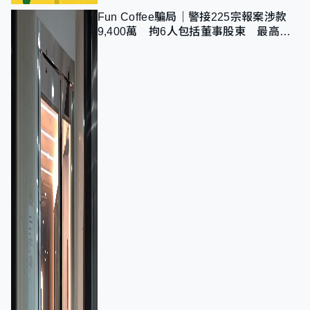
Fun Coffee騙局｜警接225宗報案涉款
9,400萬 拘6人包括董事股東 最高金
額一宗涉近千萬