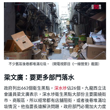
不少舊區後巷都堆滿垃圾。（開電視節目《一線搜查》截圖）
梁文廣：要更多部門落水
政府列出663個衛生黑點，
深水埗
佔26個。九龍西立法
會議員梁文廣表示，深水埗衛生黑點大部份主要圍繞街
市、商販區，所以經常都有店舖阻街，或者後巷堆滿垃
圾情況。他指要長遠解決問題，政府部門必需加大力度