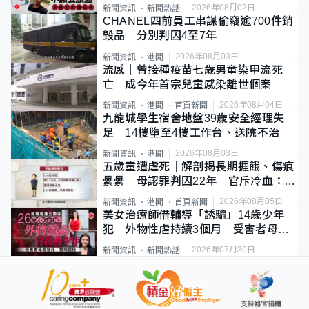
質旅客
2026年08月02日
新聞資訊
新聞熱話
CHANEL四前員工串謀偷竊逾700件銷
毀品 分別判囚4至7年
2026年08月03日
新聞資訊
港聞
流感｜曾接種疫苗七歲男童染甲流死
亡 成今年首宗兒童感染離世個案
2026年08月04日
新聞資訊
港聞
首頁新聞
九龍城學生宿舍地盤39歲安全經理失
足 14樓墮至4樓工作台、送院不治
2026年08月03日
新聞資訊
港聞
五歲童遭虐死｜解剖揭長期捱餓、傷痕
纍纍 母認罪判囚22年 官斥冷血：同
類案最惡劣
2026年08月05日
新聞資訊
港聞
首頁新聞
美女治療師借輔導「誘騙」14歲少年
犯 外物性虐持續3個月 受害者母：
要保護其他人
2026年07月30日
新聞資訊
新聞熱話