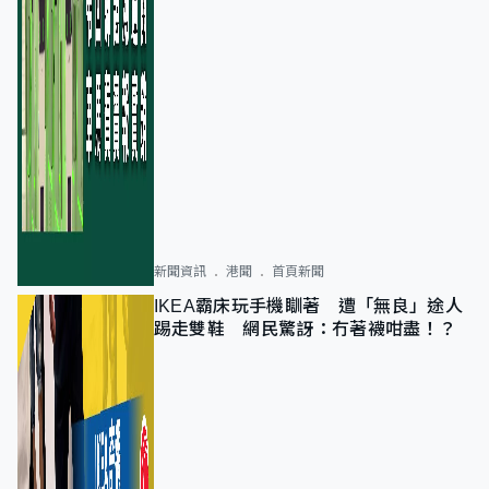
新聞資訊
港聞
首頁新聞
IKEA霸床玩手機瞓著 遭「無良」途人
踢走雙鞋 網民驚訝：冇著襪咁盡！？