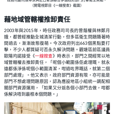
政務司副司長卓永興近日牽頭聯合多個政府部門打擊衛生黑點。
（開電視節目《一線搜查》截圖）
藉地域管轄權推卸責任
2003年與2015年，時任政務司司長的曾蔭權與林鄭月
娥，都曾經推動全城清潔行動，但多區衛生問題隨著時
間過去，漸漸故態復萌。今次政府列出663個黑點要打
擊，不少人都質疑可否永久解決問題。觀塘區前區議員
歐陽均諾接受《
一線搜查
》時表示，部門之間經常以地
域管轄權去推卸責任，「呢個小範圍係佢處理嘅，就永
遠都係淨係呢個小範圍清潔，咁過咗界嘅話，就第二個
部門處理」。他又表示，政府部門資源有限，亦可能是
部門不想處理問題原因，認為應設地區小組統一調配相
關部門資源運用，「如果又分返各個小部門去做，咁都
係解決唔到最根本個問題。」