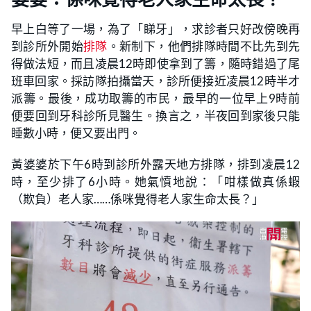
早上白等了一場，為了「睇牙」，求診者只好改傍晚再
到診所外開始
排隊
。新制下，他們排隊時間不比先到先
得做法短，而且凌晨12時即使拿到了籌，隨時錯過了尾
班車回家。採訪隊拍攝當天，診所便接近凌晨12時半才
派籌。最後，成功取籌的市民，最早的一位早上9時前
便要回到牙科診所見醫生。換言之，半夜回到家後只能
睡數小時，便又要出門。
黃婆婆於下午6時到診所外露天地方排隊，排到凌晨12
時，至少排了6小時。她氣憤地說：「咁樣做真係蝦
（欺負）老人家……係咪覺得老人家生命太長？」