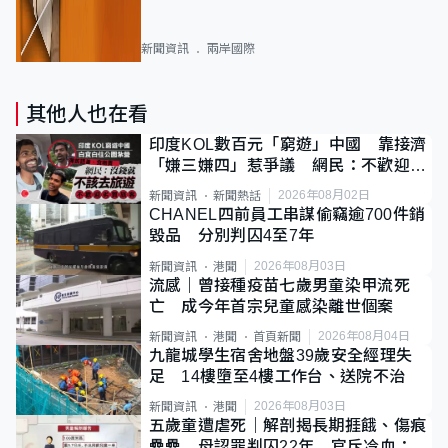
新聞資訊
兩岸國際
其他人也在看
印度KOL數百元「窮遊」中國 靠接濟
「嫌三嫌四」惹爭議 網民：不歡迎劣
質旅客
2026年08月02日
新聞資訊
新聞熱話
CHANEL四前員工串謀偷竊逾700件銷
毀品 分別判囚4至7年
2026年08月03日
新聞資訊
港聞
流感｜曾接種疫苗七歲男童染甲流死
亡 成今年首宗兒童感染離世個案
2026年08月04日
新聞資訊
港聞
首頁新聞
九龍城學生宿舍地盤39歲安全經理失
足 14樓墮至4樓工作台、送院不治
2026年08月03日
新聞資訊
港聞
五歲童遭虐死｜解剖揭長期捱餓、傷痕
纍纍 母認罪判囚22年 官斥冷血：同