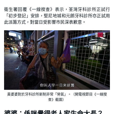
衞生署回覆《一線搜查》表示，荃灣牙科診所正試行
「初步登記」安排，堅尼地城和元朗牙科診所亦正試用
此派籌方式，對當日受影響市民深表歉意。
黃婆婆對於牙科診所新制非常「勞氣」。（開電視節目《一線搜
查》截圖）
婆婆：係咪覺得老人家生命太長？