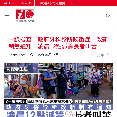
i-CABLE
HOY TV
有線寬頻及電訊服務
返回
一線搜查｜政府牙科診所睇街症 改新
按輸入鍵開始搜尋
制無通知 凌晨12點派籌長者叫苦
Digital Tech
2022年08月25日
分享