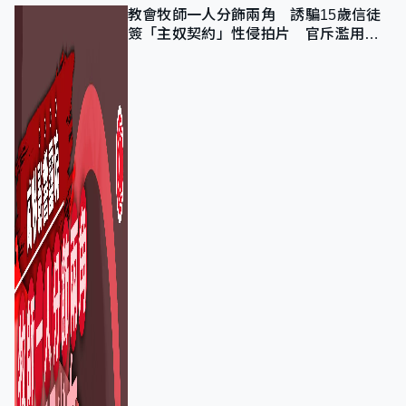
教會牧師一人分飾兩角 誘騙15歲信徒
簽「主奴契約」性侵拍片 官斥濫用教
友信任、二審判囚9年