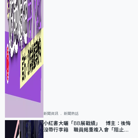
新聞資訊
新聞熱話
小紅書大曬「BB展戰績」 博主：後悔
沒帶行李箱 職員揭重複入會「阻止唔
到」