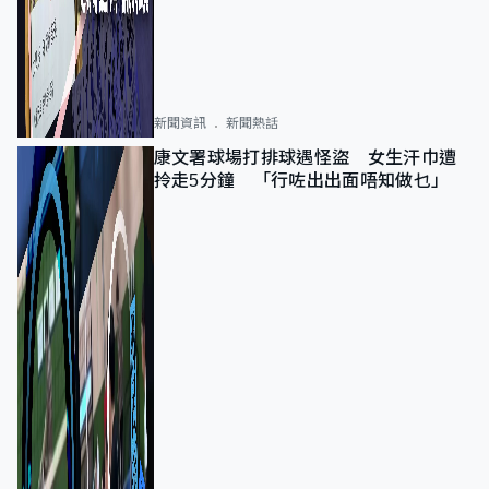
新聞資訊
新聞熱話
康文署球場打排球遇怪盜 女生汗巾遭
拎走5分鐘 「行咗出出面唔知做乜」