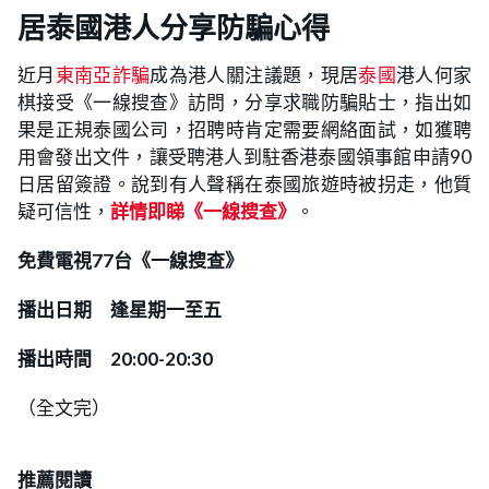
居泰國港人分享防騙心得
近月
東南亞詐騙
成為港人關注議題，現居
泰國
港人何家
棋接受《一線搜查》訪問，分享求職防騙貼士，指出如
果是正規泰國公司，招聘時肯定需要網絡面試，如獲聘
用會發出文件，讓受聘港人到駐香港泰國領事館申請90
日居留簽證。說到有人聲稱在泰國旅遊時被拐走，他質
疑可信性，
詳情即睇《一線搜查》
。
免費電視77台《一線搜查》
播出日期 逢星期一至五
播出時間 20:00-20:30
（全文完）
推薦閱讀