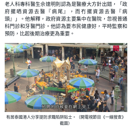
老人科專科醫生佘達明則認為是醫療大方針出錯，「政
府擺晒資源去醫『病尾』，而冇擺資源去醫『病
頭』」。他解釋，政府資源主要集中在醫院，忽視普通
科門診和牙醫門診。他認為要市民健康好，平時監察和
預防，比起後期治療更為重要。
有居泰國港人分享提防求職陷阱貼士。（開電視節目《一線搜查》
截圖）