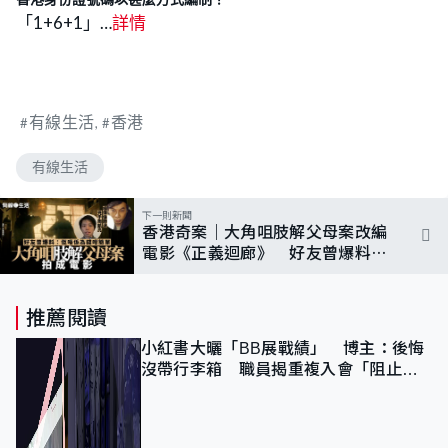
「1+6+1」…
詳情
有線生活
香港
有線生活
下一則新聞
香港奇案｜大角咀肢解父母案改編
電影《正義迴廊》 好友曾爆料：
周凱亮唔係為錢咁簡單
推薦閱讀
小紅書大曬「BB展戰績」 博主：後悔
沒帶行李箱 職員揭重複入會「阻止唔
到」