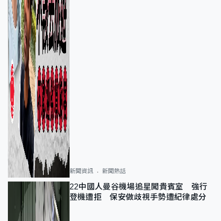
新聞資訊
新聞熱話
22中國人曼谷機場追星闖貴賓室 強行
登機遭拒 保安做歧視手勢遭紀律處分