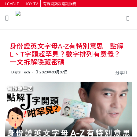
i-CABLE
HOY TV
有線寬頻及電訊服務
返回
身份證英文字母A-Z有特別意思 點解
按輸入鍵開始搜尋
L、T字頭超罕見？數字排列有意義？
一文拆解隱藏密碼
Digital Tech
2023年03月07日
分享