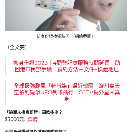
新身份證換領時間 （網絡截圖）
（全文完）
換身份證2023｜4間登記處服務時間延長 助
回港市民辦手續 預約方法＋文件+換證地址
全球最強颱風「軒嵐諾」逼近韓國 濟州島天
空拍到疑似UFO列隊飛行 CCTV揭外星人真
身
「逾期未換身份證」罰款多少？
$5000元…
詳情
香港身份證號碼以甚麼方式編制？