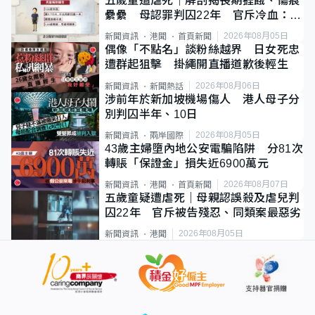
五歲童遭虐死｜解剖揭長期捱餓、傷痕
纍纍 母認罪判囚22年 官斥冷血：同
類案最惡劣
2026年08月05日
新聞資訊
港聞
首頁新聞
偶像「不點名」談粉絲越界 日女死忠
遭群起狙擊 掛繩開直播道歉後輕生
2026年08月06日
新聞資訊
新聞熱話
涉前年於新加坡機場傷人 港人母子分
別判囚半年、10日
2026年08月05日
新聞資訊
兩岸國際
43歲主婦墮內地公安電騙陷阱 分81次
轉賬「保證金」損失近6900萬元
2026年08月07日
新聞資訊
港聞
首頁新聞
五歲童疑遭虐死｜母親認誤殺及虐兒判
囚22年 官斥被告殘忍、同類案最惡劣
2026年08月05日
新聞資訊
港聞