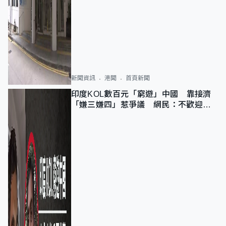
新聞資訊
港聞
首頁新聞
印度KOL數百元「窮遊」中國 靠接濟
「嫌三嫌四」惹爭議 網民：不歡迎劣
質旅客