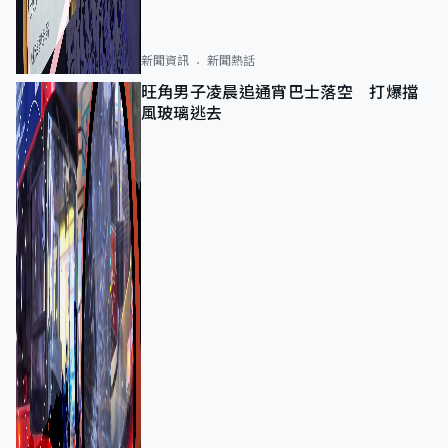
新聞資訊
新聞熱話
旺角男子凌晨追通宵巴士落空 打爆擋
風玻璃逃去