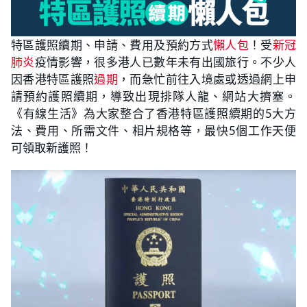
特區護照續期、申請、費用及預約方式
懶人包
！受
新冠
肺炎
疫情影響，很多港人已數年未有出國旅行。不少人
因香港特區護照
過期
，而急忙前往入境處或透過網上申
請預約護照續期，導致出現排隊人龍、網站大擠塞。
《有線生活》為大家整合了香港特區護照續期的5大方
法、費用、所需文件、相片規格等，最快5個工作天便
可領取新護照！