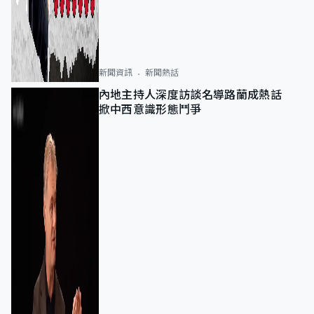
新聞資訊
新聞熱話
內地主持人深度訪談名導路蘭成熱話
掀中西意識形態鬥爭