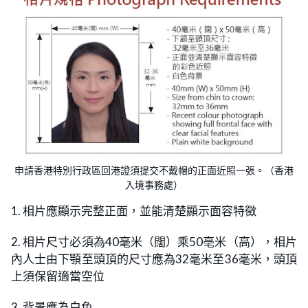
申請香港特別行政區回港證須提交不戴帽的正面近照一張。（香港
入境事務處）
1. 相片應顯示完整正面，並能清楚顯示面容特徵
2. 相片尺寸必須為40毫米（闊）乘50亳米（高），相片
內人士由下顎至頭頂的尺寸應為32毫米至36毫米，頭頂
上須保留適當空位
3. 背景應為白色