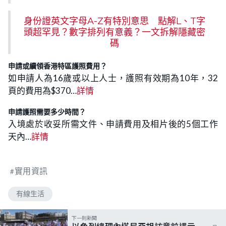
身份證英文字母A-Z有特別意思 點解L、T字
頭超罕見？數字排列有意義？一文拆解隱藏密
碼
申請或續領香港特區護照費用
？
如申請人為16歲或以上人士，護照有效期為10年，32
頁的費用為$370…
詳情
申請護照
需要多少時間？
入境處於收妥所需文件、申請費用及相片後的5個工作
天內…
詳情
實用資訊
有線生活
下一則新聞