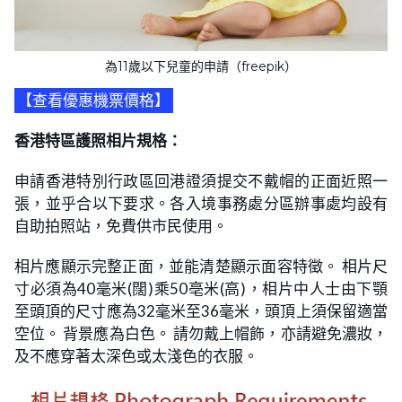
為11歲以下兒童的申請（freepik）
【查看優惠機票價格】
香港特區護照相片規格：
申請香港特別行政區回港證須提交不戴帽的正面近照一
張，並乎合以下要求。各入境事務處分區辦事處均設有
自助拍照站，免費供市民使用。
相片應顯示完整正面，並能清楚顯示面容特徵。 相片尺
寸必須為40毫米(闊)乘50亳米(高)，相片中人士由下顎
至頭頂的尺寸應為32毫米至36毫米，頭頂上須保留適當
空位。 背景應為白色。 請勿戴上帽飾，亦請避免濃妝，
及不應穿著太深色或太淺色的衣服。