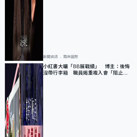
新聞資訊
兩岸國際
小紅書大曬「BB展戰績」 博主：後悔
沒帶行李箱 職員揭重複入會「阻止唔
到」