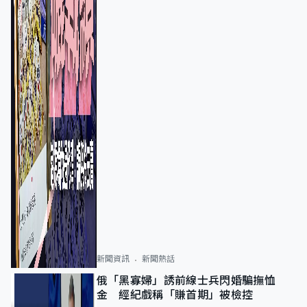
新聞資訊
新聞熱話
俄「黑寡婦」誘前線士兵閃婚騙撫恤
金 經紀戲稱「賺首期」被檢控