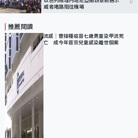
以色列總理內塔尼亞胡訪意前遇示
威者堵路阻往機場
推薦閱讀
流感｜曾接種疫苗七歲男童染甲流死
亡 成今年首宗兒童感染離世個案