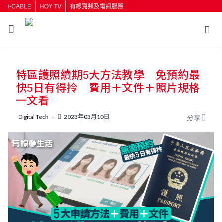
i-CABLE
HOY TV
有線寬頻及電訊服務
返回
特區護照續期5大方法教學 免預約最
按輸入鍵開始搜尋
快5日有得拎 費用＋文件＋照片規格
一文看
Digital Tech
2023年03月10日
分享