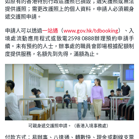
如原有的香港特別行政區護照已損毀；遺失護照或無法
提供護照；需更改護照上的個人資料，申請人必須親身
遞交護照申請。
申請人可以透過
一站通
（
www.gov.hk/tdbooking
）、入
境處流動應用程式或致電2598 0888辦理預約申請手
續。未有預約的人士，辦事處的職員會即場根據配額制
度提供服務，名額先到先得，滿額為止。
可親身遞交護照申請。（香港入境事務處）
付款方式：易辦事、八達通、轉數快、現金或劃線支票