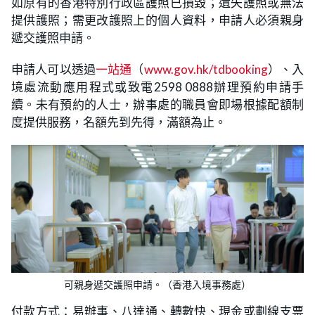
如原有的香港特別行政區護照已損毀；遺失護照或無法
提供護照；需更改護照上的個人資料，申請人必須親身
遞交護照申請。
申請人可以透過
一站通
（
www.gov.hk/tdbooking
）、入
境處流動應用程式或致電2598 0888辦理預約申請手
續。未有預約的人士，辦事處的職員會即場根據配額制
度提供服務，名額先到先得，滿額為止。
可親身遞交護照申請。（香港入境事務處）
付款方式：易辦事、八達通、轉數快、現金或劃線支票