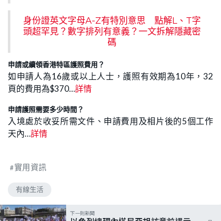
身份證英文字母A-Z有特別意思 點解L、T字
頭超罕見？數字排列有意義？一文拆解隱藏密
碼
申請或續領香港特區護照費用
？
如申請人為16歲或以上人士，護照有效期為10年，32
頁的費用為$370…
詳情
申請護照
需要多少時間？
入境處於收妥所需文件、申請費用及相片後的5個工作
天內…
詳情
實用資訊
有線生活
下一則新聞