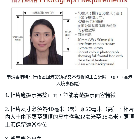
申請香港特別行政區回港證須提交不戴帽的正面近照一張。（香港
入境事務處）
1. 相片應顯示完整正面，並能清楚顯示面容特徵
2. 相片尺寸必須為40毫米（闊）乘50亳米（高），相片
內人士由下顎至頭頂的尺寸應為32毫米至36毫米，頭頂
上須保留適當空位
3. 背景應為白色