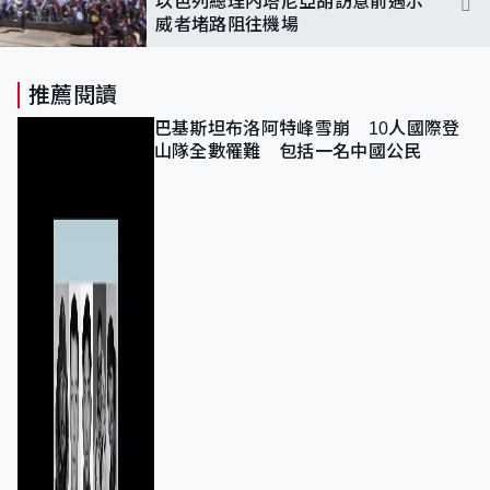
以色列總理內塔尼亞胡訪意前遇示
威者堵路阻往機場
推薦閱讀
巴基斯坦布洛阿特峰雪崩 10人國際登
山隊全數罹難 包括一名中國公民