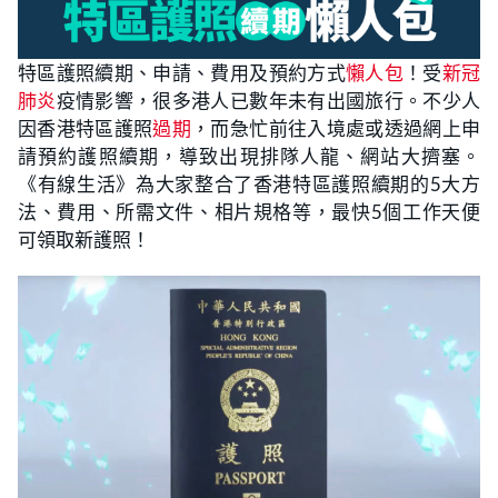
特區護照續期、申請、費用及預約方式
懶人包
！受
新冠
肺炎
疫情影響，很多港人已數年未有出國旅行。不少人
因香港特區護照
過期
，而急忙前往入境處或透過網上申
請預約護照續期，導致出現排隊人龍、網站大擠塞。
《有線生活》為大家整合了香港特區護照續期的5大方
法、費用、所需文件、相片規格等，最快5個工作天便
可領取新護照！