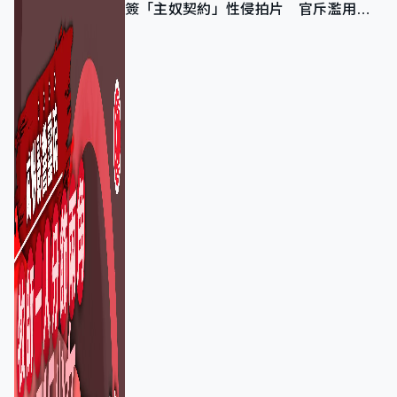
簽「主奴契約」性侵拍片 官斥濫用教
友信任、二審判囚9年