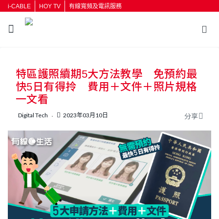
i-CABLE
HOY TV
有線寬頻及電訊服務
返回
特區護照續期5大方法教學 免預約最
按輸入鍵開始搜尋
快5日有得拎 費用＋文件＋照片規格
一文看
Digital Tech
2023年03月10日
分享