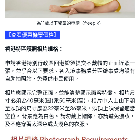
為11歲以下兒童的申請（freepik）
【查看優惠機票價格】
香港特區護照相片規格：
申請香港特別行政區回港證須提交不戴帽的正面近照一
張，並乎合以下要求。各入境事務處分區辦事處均設有
自助拍照站，免費供市民使用。
相片應顯示完整正面，並能清楚顯示面容特徵。 相片尺
寸必須為40毫米(闊)乘50亳米(高)，相片中人士由下顎
至頭頂的尺寸應為32毫米至36毫米，頭頂上須保留適當
空位。 背景應為白色。 請勿戴上帽飾，亦請避免濃妝，
及不應穿著太深色或太淺色的衣服。