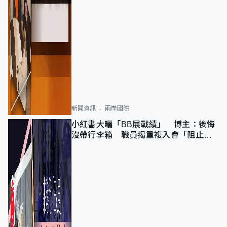
新聞資訊
兩岸國際
小紅書大曬「BB展戰績」 博主：後悔
沒帶行李箱 職員揭重複入會「阻止唔
到」