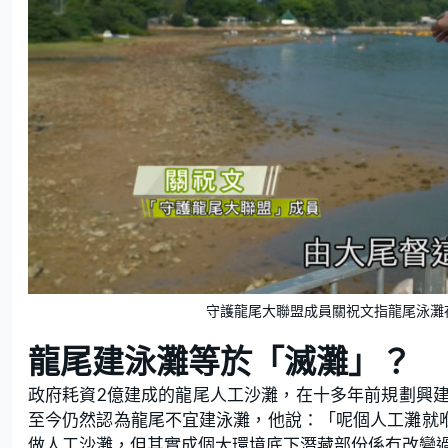
守護龍尾大聯盟成員關祝文指龍尾泳灘
龍尾建泳灘等於「滅灘」？
政府耗資2億建成的龍尾人工沙灘，在十多年前規劃興
至今仍然認為龍尾不宜建泳灘，他說：「呢個人工灘就喺
做人工沙灘，但其實成個大環境底下潛藏部份係冇改變