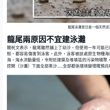
龍尾泳灘昔日是一個天然泥
龍尾兩原因不宜建泳灘
關祝文表示，龍尾雖然舖上了幼沙，但使用一年可能已
殼，都容易傷害到泳客。此外，泳客被該處原生物種海
海，海水流動量低，令附近建築及堆填區的污染物積聚
挖開（沙灘）下面全部黑沙……全部都係環境變壞嘅預兆