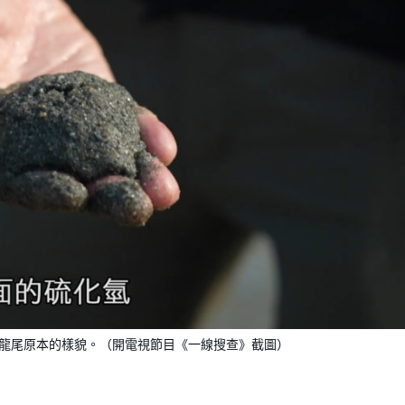
是龍尾原本的樣貌。（開電視節目《一線搜查》截圖）