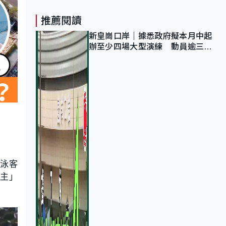
推薦閱讀
新皇崗口岸｜據悉政府擬本月中起
辦至少四場大型演練 動員逾三萬
公務員人次測試
引泳客
灘主」