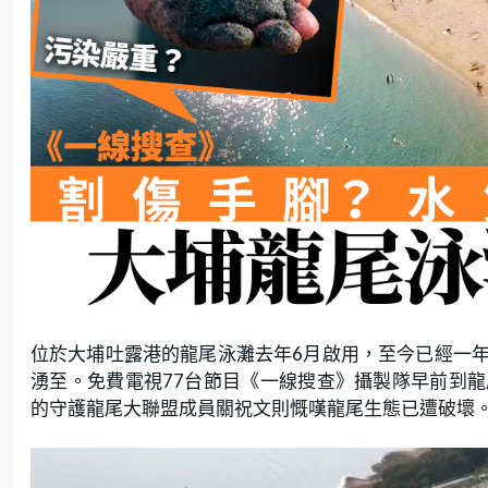
位於大埔吐露港的龍尾泳灘去年6月啟用，至今已經一
湧至。免費電視77台節目《一線搜查》攝製隊早前到
的守護龍尾大聯盟成員關祝文則慨嘆龍尾生態已遭破壞