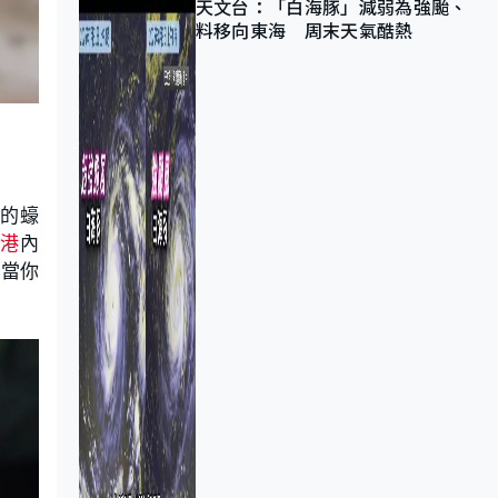
天文台：「白海豚」減弱為強颱、
料移向東海 周末天氣酷熱
的蠔
露港
內
「當你