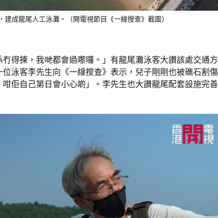
，建成龍尾人工泳灘。（開電視節目《一線搜查》截圖）
係冇得揀，我哋都會過嚟囉。」有龍尾灘泳客大讚該處交通
一位泳客李先生向《一線搜查》表示，兒子剛剛也被礁石割
，咁佢自己第日會小心啲」。李先生也大讚龍尾配套設施完