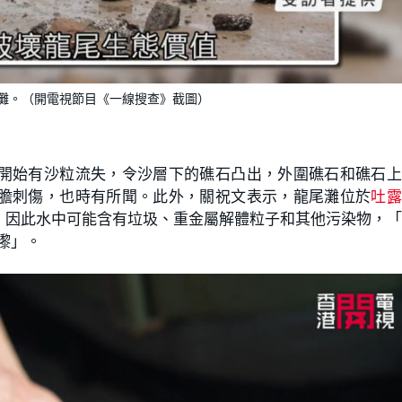
灘。（開電視節目《一線搜查》截圖）
開始有沙粒流失，令沙層下的礁石凸出，外圍礁石和礁石上
膽刺傷，也時有所聞。此外，關祝文表示，龍尾灘位於
吐
，因此水中可能含有垃圾、重金屬解體粒子和其他污染物，
嚟」。