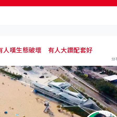
按輸入鍵開始搜尋
有人嘆生態破壞 有人大讚配套好
分