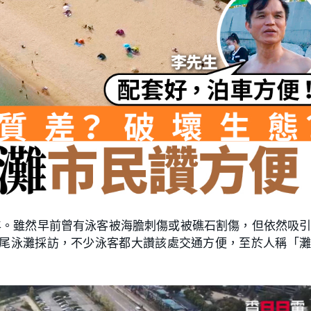
年。雖然早前曾有泳客被海膽刺傷或被礁石割傷，但依然吸
龍尾泳灘採訪，不少泳客都大讚該處交通方便，至於人稱「
。