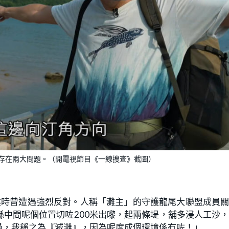
存在兩大問題。（開電視節目《一線搜查》截圖）
建時曾遭遇強烈反對。人稱「灘主」的守護龍尾大聯盟成員
中間呢個位置切咗200米出嚟，起兩條堤，舖多浸人工沙
過，我稱之為『滅灘』，因為呢度成個環境係冇咗！」