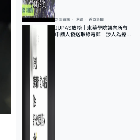
新聞資訊
港聞
首頁新聞
JUPAS放榜｜東華學院誤向所有
申請人發送取錄電郵 涉人為操作
疏忽、影響11,139人