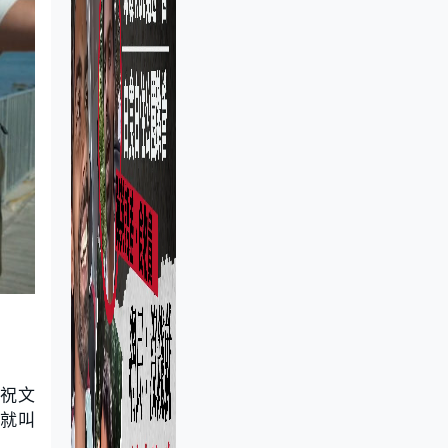
關祝文
，就叫