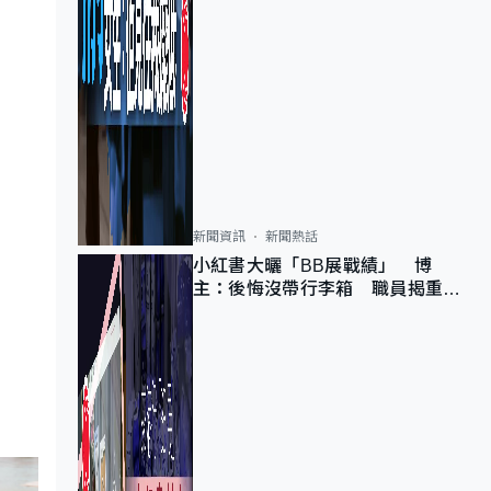
新聞資訊
新聞熱話
小紅書大曬「BB展戰績」 博
主：後悔沒帶行李箱 職員揭重複
入會「阻止唔到」