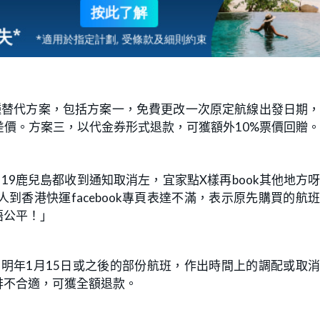
種替代方案，包括方案一，免費更改一次原定航線出發日期
價。方案三，以代金券形式退款，可獲額外10%票價回贈
9鹿兒島都收到通知取消左，宜家點X樣再book其他地方
香港快運facebook專頁表達不滿，表示原先購買的航
晤公平！」
為明年1月15日或之後的部份航班，作出時間上的調配或取
排不合適，可獲全額退款。