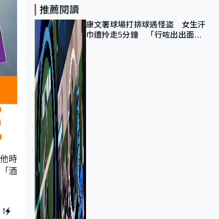
推薦閱讀
康文署球場打排球遇怪盜 女生汗
巾遭拎走5分鐘 「行咗出出面唔
知做乜」
其他時
，「酒