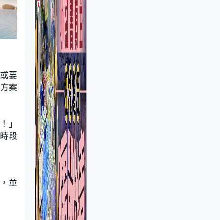
，或要
。方案
呀！」
班時段
消，並