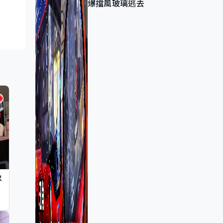
爆擋風玻璃逃去
忠