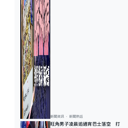
新聞資訊
新聞熱話
旺角男子凌晨追通宵巴士落空 打