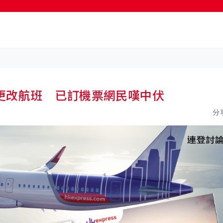
按輸入鍵開始搜尋
更改航班 已訂機票網民嘆中伏
分