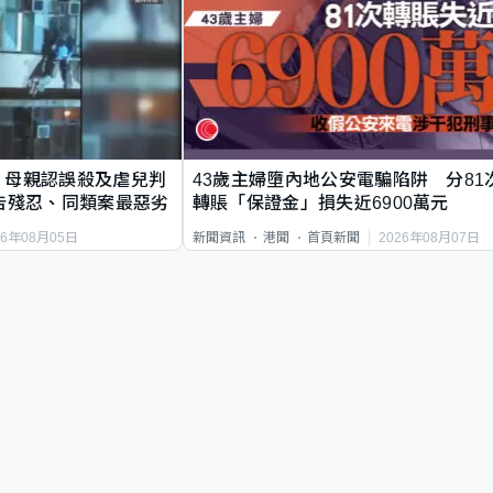
｜母親認誤殺及虐兒判
43歲主婦墮內地公安電騙陷阱 分81
告殘忍、同類案最惡劣
轉賬「保證金」損失近6900萬元
26年08月05日
2026年08月07日
新聞資訊
港聞
首頁新聞