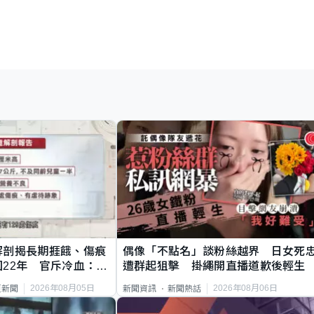
解剖揭長期捱餓、傷痕
偶像「不點名」談粉絲越界 日女死
22年 官斥冷血：同
遭群起狙擊 掛繩開直播道歉後輕生
2026年08月05日
2026年08月06日
頁新聞
新聞資訊
新聞熱話