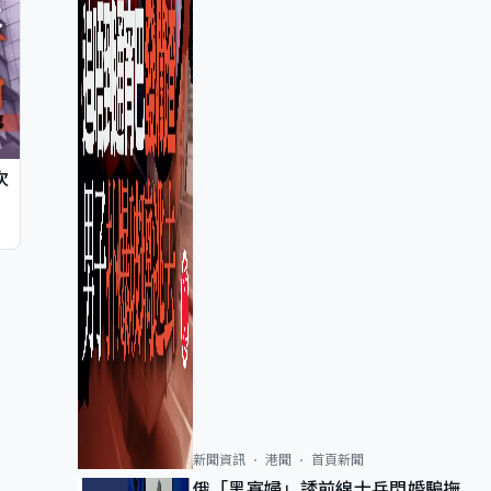
次
新聞資訊
港聞
首頁新聞
俄「黑寡婦」誘前線士兵閃婚騙撫