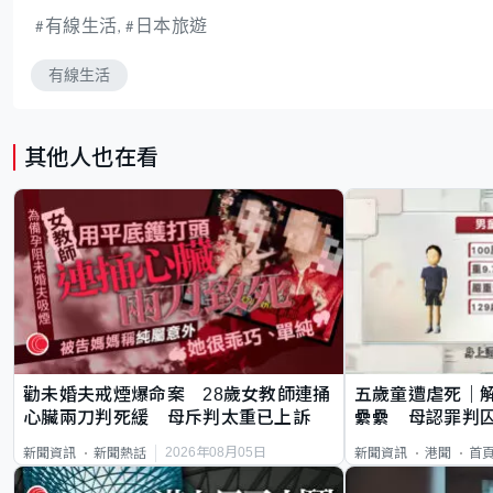
有線生活
日本旅遊
有線生活
其他人也在看
勸未婚夫戒煙爆命案 28歲女教師連捅
五歲童遭虐死｜
心臟兩刀判死緩 母斥判太重已上訴
纍纍 母認罪判囚
類案最惡劣
2026年08月05日
新聞資訊
新聞熱話
新聞資訊
港聞
首