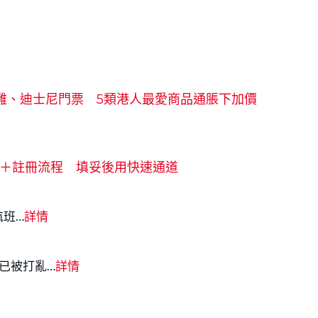
雞、迪士尼門票 5類港人最愛商品通脹下加價
申報＋註冊流程 填妥後用快速通道
航班…
詳情
已被打亂…
詳情