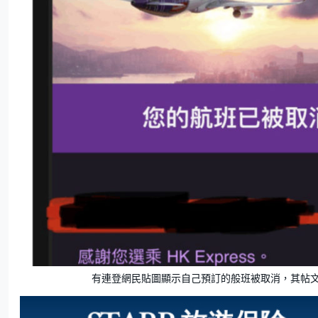
有連登網民貼圖顯示自己預訂的般班被取消，其帖