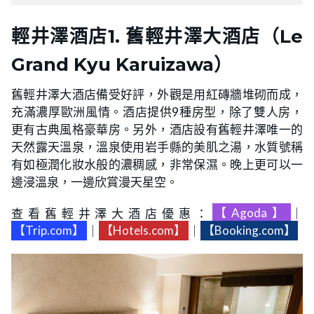
輕井澤酒店
1. 舊輕井澤大酒店（Le
Grand Kyu Karuizawa）
舊輕井澤大酒店備受好評，外觀是用紅磚牆堆砌而成，
充滿濃厚歐洲風情。酒店提供9種房型，除了雙人房，
更有古典風格豪華房。另外，酒店設有舊輕井澤唯一的
天然露天溫泉，溫泉使用岩手縣的美肌之湯，水質號稱
有如極潤化妝水般的濃稠感，非常保濕。晚上更可以一
邊浸溫泉，一邊欣賞漫天星空。
查看舊輕井澤大酒店優惠：
【Agoda】
｜
【Trip.com】
｜
【Hotels.com】
｜
【Booking.com】