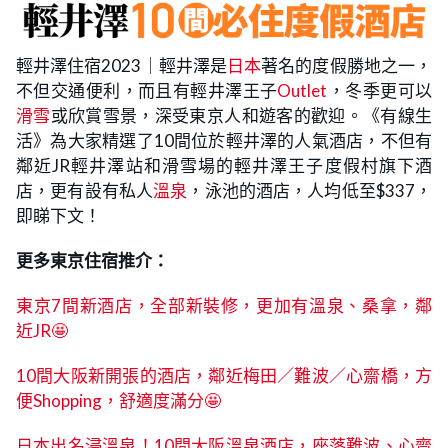
輕井澤住宿2023｜輕井澤是
日本
著名的度假勝地之一，
不但交通便利，而且有輕井澤王子
Outlet
，冬季更可以
滑雪
或欣賞雪景，深受東京人和遊客的歡迎。《有線生
活》為大家精選了10間位於輕井澤的人氣酒店，不但有
鄰近JR輕井澤站和滑雪場的輕井澤王子度假村旗下酒
店，更有設有私人
溫泉
，泳池的酒店，人均低至$337，
即睇下文！
更多東京住宿推介：
東京7間新酒店，全部新裝修，更加有溫泉、桑拿，鄰
近JR🤩
10間大阪新開張的酒店，鄰近梅田／難波／心齋橋，方
便Shopping，舒適度滿分🤩
日本出名浸溫泉！10間大阪溫泉酒店，座落難波、心齋