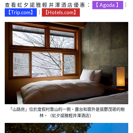
查看虹夕諾雅輕井澤酒店優惠：
【Agoda】
｜
【Trip.com】
｜
【Hotels.com】
「山路房」位於度假村靠山的一側，露台和窗外是蓊鬱茂密的樹
林。（虹夕諾雅輕井澤酒店）