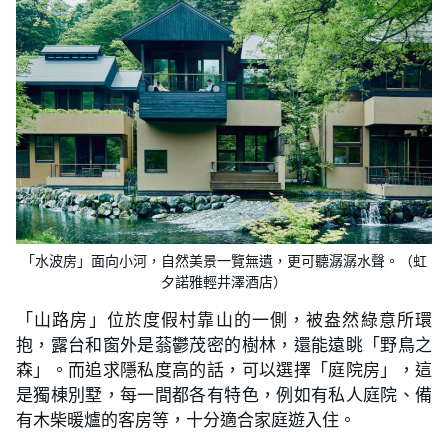
「水波房」面向小河，自然美景一覽無遺，更可聽潺潺水聲。（虹
夕諾雅輕井澤酒店）
「山路房」位於度假村靠山的一側，被盎然綠意所環
抱，露台和窗外是蓊鬱茂密的樹林，還能遠眺「野鳥之
森」。而追求隱私度高的話，可以選擇「庭院房」，這
是獨棟別墅，每一間都各有特色，例如有私人庭院、備
有木柴暖爐的客房等，十分適合家庭遊入住。