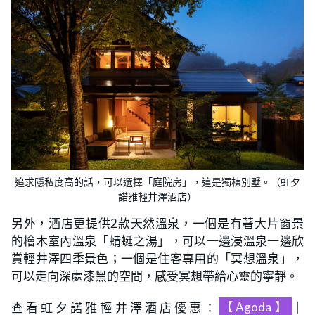
追求隱私度高的話，可以選擇「庭院房」，這是獨棟別墅。（虹夕
諾雅輕井澤酒店）
另外，酒店更提供2款天然溫泉，一個是有著大片窗景
的檜木室內溫泉「蜻蜓之湯」，可以一邊浸溫泉一邊欣
賞輕井澤四季景色；一個是住客專用的「冥想溫泉」，
可以走向深處漆黑的空間，感受冥想帶給心靈的寧靜。
查看虹夕諾雅輕井澤酒店優惠：
【Agoda】
｜