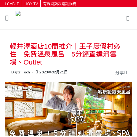
i-CABLE
HOY TV
有線寬頻及電訊服務
返回
輕井澤酒店10間推介｜王子度假村必
按輸入鍵開始搜尋
住 免費溫泉風呂 5分鐘直達滑雪
場、Outlet
Digital Tech
2023年02月21日
分享