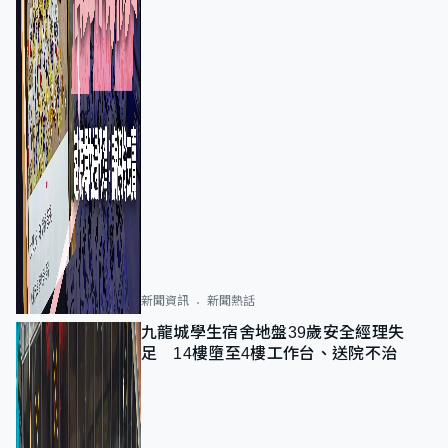
新聞資訊
新聞熱話
九龍城學生宿舍地盤39歲安全經理失
足 14樓墮至4樓工作台、送院不治