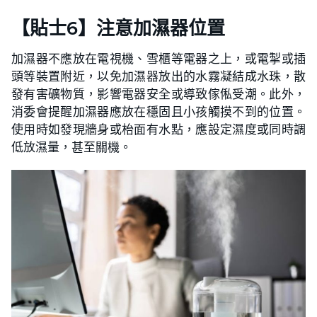
【
貼士
6】注意加濕器位置
加濕器不應放在電視機、雪櫃等電器之上，或電掣或插
頭等裝置附近，以免加濕器放出的水霧凝結成水珠，散
發有害礦物質，影響電器安全或導致傢俬受潮。此外，
消委會提醒加濕器應放在穩固且小孩觸摸不到的位置。
使用時如發現牆身或枱面有水點，應設定濕度或同時調
低放濕量，甚至關機。