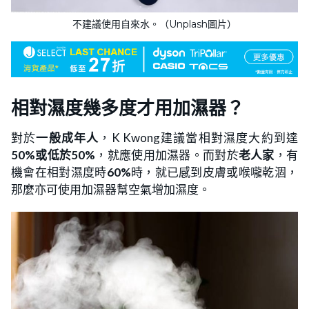
不建議使用自來水。（Unplash圖片）
相對濕度幾多度才用加濕器？
對於
一般成年人
，K Kwong建議當相對濕度大約到達
50%或低於50%
，就應使用加濕器。而對於
老人家
，有
機會在相對濕度時
60%
時，就已感到皮膚或喉嚨乾涸，
那麼亦可使用加濕器幫空氣增加濕度。