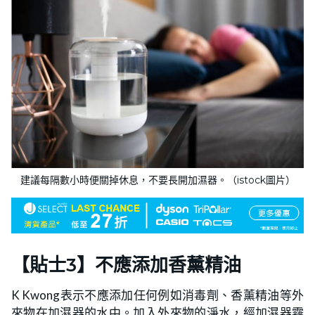
建議每隔數小時便關掉休息，不要長開加濕器。（istock圖片）
【
貼士
3】不應添加香薰精油
K Kwong表示不應添加任何例如消毒劑、香薰精油等外
來物在加濕器的水中。加入外來物的淨水，經加濕器霧