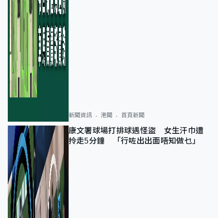
新聞資訊
港聞
首頁新聞
康文署球場打排球遇怪盜 女生汗巾遭
拎走5分鐘 「行咗出出面唔知做乜」