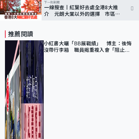
下一則新聞
一線搜查丨紅葉好去處全港8大推
介 元朗大棠以外的選擇 市區附
近、鄰近港鐵出口｜附交通方法
推薦閱讀
小紅書大曬「BB展戰績」 博主：後悔
沒帶行李箱 職員揭重複入會「阻止唔
到」