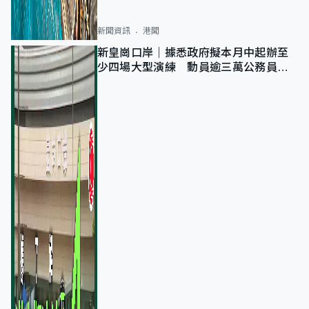
新聞資訊
港聞
新皇崗口岸｜據悉政府擬本月中起辦至
少四場大型演練 動員逾三萬公務員人
次測試