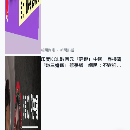
新聞資訊
新聞熱話
印度KOL數百元「窮遊」中國 靠接濟
「嫌三嫌四」惹爭議 網民：不歡迎劣
質旅客