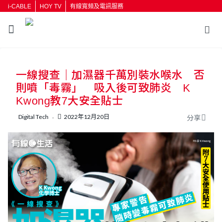
i-CABLE
HOY TV
有線寬頻及電訊服務
一線搜查｜加濕器千萬別裝水喉水 否
則噴「毒霧」 吸入後可致肺炎 K
Kwong教7大安全貼士
Digital Tech
2022年12月20日
分享