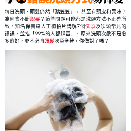
每日洗頭，頭髮仍然「黐笠笠」， 甚至有頭皮和異味？
為何會不斷
脫髮
？這些問題可能都是洗頭方法不正確所
致。知名保養達人王植拍片講解7個
洗頭
及吹頭常見的
謬誤，並指「99%的人都踩雷」。原來洗頭次數不是愈
多愈好，亦不必將
頭髮
吹至全乾，你做對了嗎？