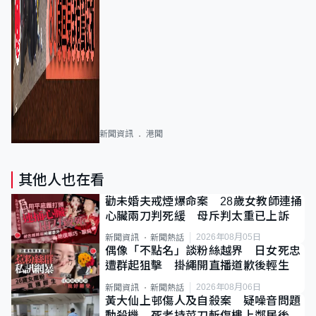
新聞資訊
港聞
其他人也在看
勸未婚夫戒煙爆命案 28歲女教師連捅
心臟兩刀判死緩 母斥判太重已上訴
2026年08月05日
新聞資訊
新聞熱話
偶像「不點名」談粉絲越界 日女死忠
遭群起狙擊 掛繩開直播道歉後輕生
2026年08月06日
新聞資訊
新聞熱話
黃大仙上邨傷人及自殺案 疑噪音問題
動殺機 死者持菜刀斬傷樓上鄰居後墮