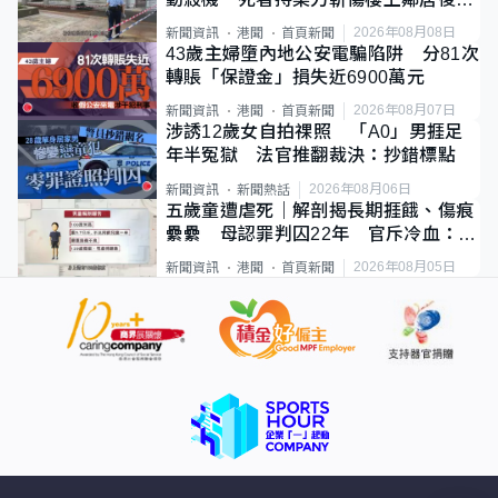
斃
2026年08月08日
新聞資訊
港聞
首頁新聞
43歲主婦墮內地公安電騙陷阱 分81次
轉賬「保證金」損失近6900萬元
2026年08月07日
新聞資訊
港聞
首頁新聞
涉誘12歲女自拍祼照 「A0」男捱足
年半冤獄 法官推翻裁決：抄錯標點
2026年08月06日
新聞資訊
新聞熱話
五歲童遭虐死｜解剖揭長期捱餓、傷痕
纍纍 母認罪判囚22年 官斥冷血：同
類案最惡劣
2026年08月05日
新聞資訊
港聞
首頁新聞