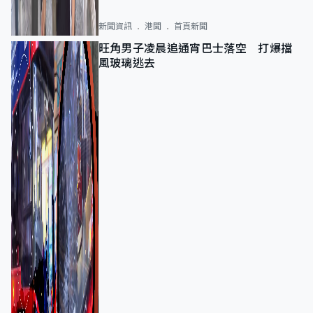
新聞資訊
港聞
首頁新聞
旺角男子凌晨追通宵巴士落空 打爆擋
風玻璃逃去