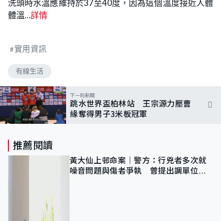
洗頭時水溫應維持於37至40度，因為這個溫度接近人體
體溫…
詳情
實用資訊
有線生活
下一則新聞
跳水世界盃柏林站 王宗源力壓曹
緣奪得男子3米板冠軍
推薦閱讀
黃大仙上邨命案｜警方：行兇者多次就
噪音問題與傷者爭執 曾提出調單位已
獲批