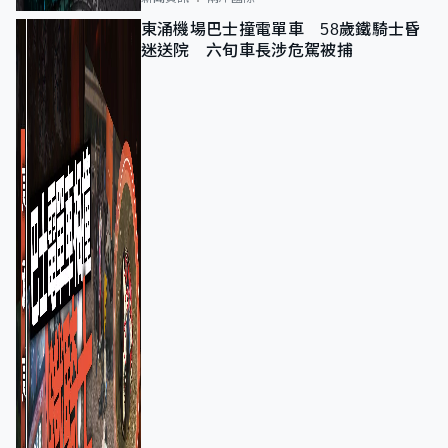
東涌機場巴士撞電單車 58歲鐵騎士昏
迷送院 六旬車長涉危駕被捕