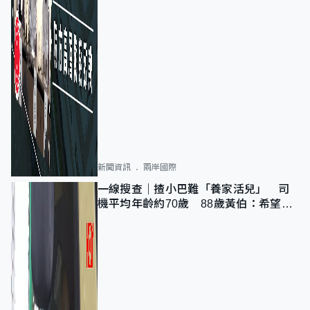
新聞資訊
兩岸國際
一線搜查｜揸小巴難「養家活兒」 司
機平均年齡約70歲 88歲黃伯：希望一
直揸落去