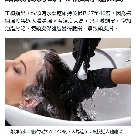
王植指出，洗頭時水溫應維持於攝氏37至40度，因為這
個溫度接近人體體溫。若溫度太高，會刺激頭皮，增加
油脂分泌，使頭皮保護層變得脆弱，導致頭皮屑。
洗頭時水溫應維持於37至40度，因為這個溫度接近人體體溫。