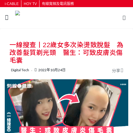
i-CABLE
HOY TV
有線寬頻及電訊服務
一線搜查丨22歲女多次染燙致脫髮 為
改善髮質剃光頭 醫生：可致皮膚炎傷
毛囊
Digital Tech
2022年10月24日
分享