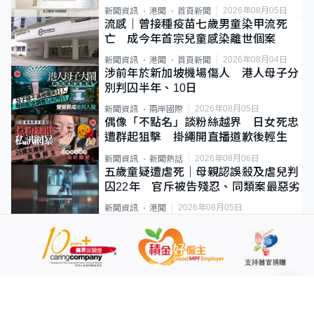
類案最惡劣
2026年08月05日
新聞資訊
港聞
首頁新聞
流感｜曾接種疫苗七歲男童染甲流死
亡 成今年首宗兒童感染離世個案
2026年08月04日
新聞資訊
港聞
首頁新聞
涉前年於新加坡機場傷人 港人母子分
別判囚半年、10日
2026年08月05日
新聞資訊
兩岸國際
偶像「不點名」談粉絲越界 日女死忠
遭群起狙擊 掛繩開直播道歉後輕生
2026年08月06日
新聞資訊
新聞熱話
五歲童疑遭虐死｜母親認誤殺及虐兒判
囚22年 官斥被告殘忍、同類案最惡劣
2026年08月05日
新聞資訊
港聞