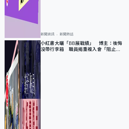
新聞資訊
新聞熱話
小紅書大曬「BB展戰績」 博主：後悔
沒帶行李箱 職員揭重複入會「阻止唔
到」