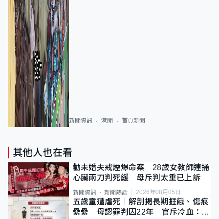
新聞資訊
港聞
首頁新聞
其他人也在看
勸未婚夫戒煙爆命案 28歲女教師連捅
心臟兩刀判死緩 母斥判太重已上訴
2026年08月05日
新聞資訊
新聞熱話
五歲童遭虐死｜解剖揭長期捱餓、傷痕
纍纍 母認罪判囚22年 官斥冷血：同