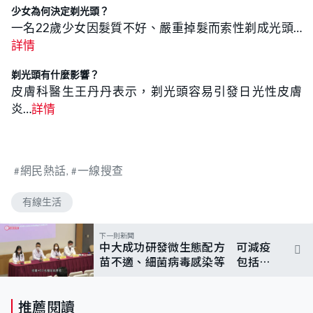
少女為何決定剃光頭？
一名22歲少女因髮質不好、嚴重掉髮而索性剃成光頭…
詳情
剃光頭有什麼影響？
皮膚科醫生王丹丹表示，剃光頭容易引發日光性皮膚
炎…
詳情
網民熱話
一線搜查
有線生活
下一則新聞
中大成功研發微生態配方 可減疫
苗不適、細菌病毒感染等 包括新
型肺炎
推薦閱讀