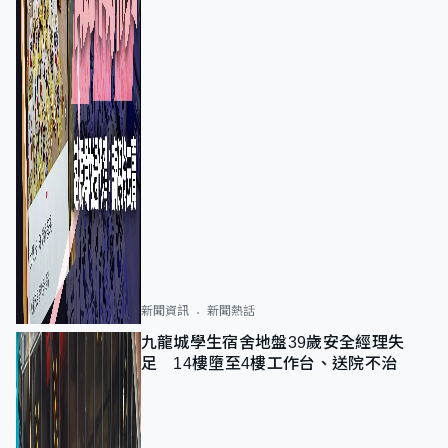
新聞資訊
新聞熱話
九龍城學生宿舍地盤39歲安全經理失
足 14樓墮至4樓工作台、送院不治