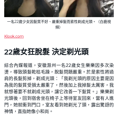
一名22歲少女因髮質不好、嚴重掉髮而索性剃成光頭。（白鹿視
頻）
Klook.com
22歲女狂脫髮 決定剃光頭
綜合內媒報道，安徽滁州一名22歲女生樂樂因多次染
燙，導致頭髮乾枯毛躁，脫髮問題嚴重。於是索性將過
肩的長髮剪掉，剃成光頭：「我剃光頭的原因主要是因
為我的髮質受損太嚴重了，然後加上我掉髮太厲害，我
就想著要不就剃成光頭，讓它改善一下髮質。」樂樂剃
光頭後，回到宿舍坐在椅子上等待室友回來，當有人進
門，她就衝到門口，室友看到她剃光了頭，露出驚訝的
神情，直指她像小和尚。