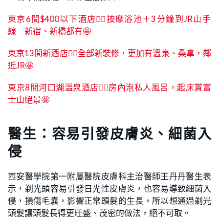
東京
6間$
400以下酒店👍🏻按摩浴池＋3分鐘到JR山手
線 新宿、新橋都有🤩
東京13間新酒店👍🏻全部新裝修，更加有溫泉、桑拿，鄰
近JR🤩
東京8間河口湖溫泉酒店👍🏻房內泡私人風呂，起床賞富
士山絕景🤩
醫生：容易引發皮膚炎、細菌入
侵
西安醫學院第一附屬醫院皮膚科主治醫師王丹丹醫生表
示，剃光頭容易引發日光性皮膚炎，也容易導致細菌入
侵，損傷毛囊，影響正常頭髮的生長，所以想通過剃光
頭髮讓頭髮長得更旺盛、茂密的做法，絕不可取。