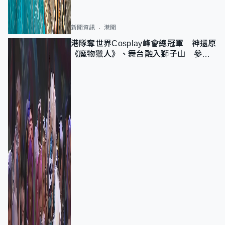
新聞資訊
港聞
港隊奪世界Cosplay峰會總冠軍 神還原
《魔物獵人》、舞台融入獅子山 參賽
者：讓大家認識香港