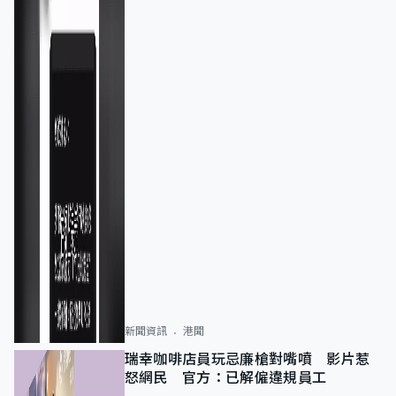
新聞資訊
港聞
瑞幸咖啡店員玩忌廉槍對嘴噴 影片惹
怒網民 官方：已解僱違規員工