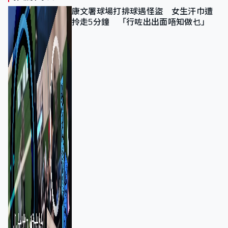
康文署球場打排球遇怪盜 女生汗巾遭
拎走5分鐘 「行咗出出面唔知做乜」