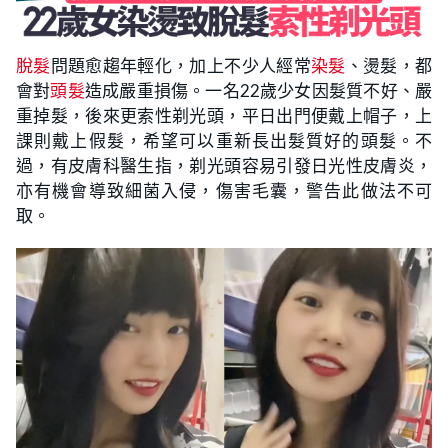
脫髮
問題愈趨年輕化，加上不少人經常
染髮
、燙髮，都
會對
頭髮
造成嚴重損傷。一名22歲少女因髮質不好、嚴
重掉髮，後來更索性剃光頭，平日出門便戴上帽子，上
課則戴上假髮，希望可以重新長出髮質好的頭髮。不
過，有皮膚科醫生指，剃光頭容易引發日光性皮膚炎，
亦有機會導致細菌入侵，傷害毛囊，警告此做法不可
取。