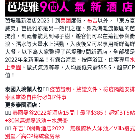
芭堤雅新酒店2023｜到
泰國
度假，
布吉
以外，「東方夏
威夷」芭提雅亦是另一熱門之選。身為海灘渡假區的芭
提雅，到處都能見到椰子樹，遊客們可以在這裡參與衝
浪、潛水等大量水上活動，入夜後又可以享用新鮮海鮮
大餐。以下為大家整理了芭堤雅9間新酒店，全部都是
2022年全新開業！有露台海景、按摩浴缸、住客專用
水
上樂園
、歐式氣派等等，人均最低只需$55.5，超高CP
值！
泰國入境懶人包
👉🏻
疫苗證明、簽證文件、檢疫隔離安排
泰國旅遊自由行必知7件事
更多泰國酒店：
👉🏻
泰國曼谷2022新酒店15間｜最平$385！超近BTS站
+30米無邊際泳池＋水療🤩
👉🏻
布吉10間新酒店2022｜無邊際私人泳池／Villa複式
別墅／高CP總統套房🤩