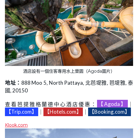
酒店設有一個住客專用水上樂園（Agoda圖片）
地址：
888 Moo 5, North Pattaya, 北芭堤雅, 芭堤雅, 泰
國, 20150
查看芭提雅格蘭德中心酒店優惠：
【Agoda】
｜
【Trip.com】
｜
【Hotels.com】
｜
【Booking.com】
Klook.com