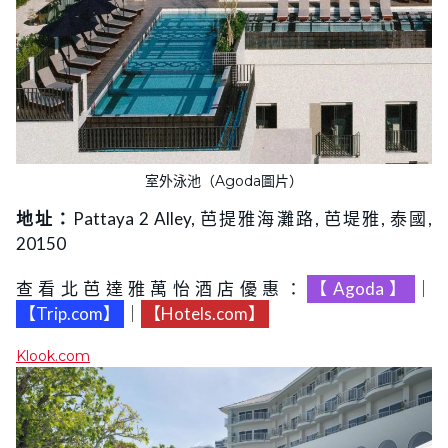
室外泳池（Agoda圖片）
地址：
Pattaya 2 Alley, 芭提雅海灘路, 芭堤雅, 泰國,
20150
查看北芭達雅萬怡酒店優惠：
【Agoda】
｜
【Trip.com】
｜
【Hotels.com】
Klook.com