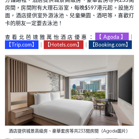
房間，房間附有大理石浴室，每晚$597港元起。設施方
面，酒店提供室外游泳池、兒童樂園、酒吧等，喜歡打
卡的朋友一定要去泳池！
查看北芭達雅萬怡酒店優惠：
【Agoda】
｜
【Trip.com】
｜
【Hotels.com】
｜
【Booking.com】
酒店提供城景高級房、豪華套房等共233間房間（Agoda圖片）