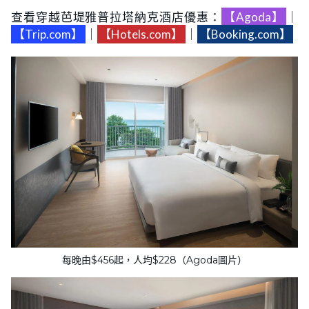
查看穿越芭堤雅普拉塔納克酒店優惠：
【Agoda】
｜
【Trip.com】
｜
【Hotels.com】
｜
【Booking.com】
每晚由$456起，人均$228（Agoda圖片）