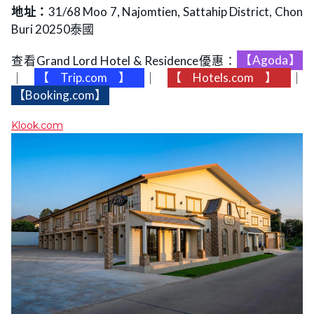
地址：
31/68 Moo 7, Najomtien, Sattahip District, Chon
Buri 20250泰國
查看Grand Lord Hotel & Residence優惠：
【Agoda】
｜
【Trip.com】
｜
【Hotels.com】
｜
【Booking.com】
Klook.com