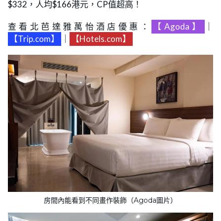
$332，人均$166港元，CP值超高！
查看北芭達雅萬怡酒店優惠：
【Agoda】
｜
【Trip.com】
｜
【Hotels.com】
房間內能看到不同畫作裝飾（Agoda圖片）