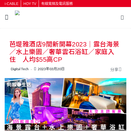
i-CABLE
HOY TV
有線寬頻及電訊服務
芭堤雅酒店9間新開幕2023｜露台海景
／水上樂園／奢華雲石浴缸／家庭入
住 人均$55高CP
Digital Tech
2023年03月20日
分享