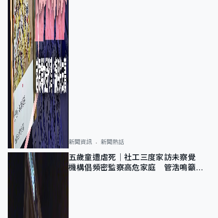
新聞資訊
新聞熱話
五歲童遭虐死｜社工三度家訪未察覺
機構倡頻密監察高危家庭 管浩鳴籲加
強跨部門協作