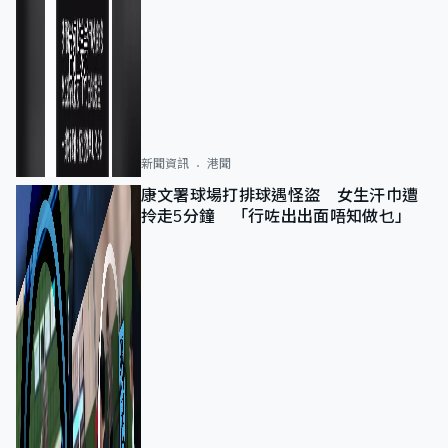
新聞資訊
港聞
康文署球場打排球遇怪盜 女生汗巾遭
拎走5分鐘 「行咗出出面唔知做乜」