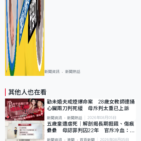
新聞資訊
新聞熱話
其他人也在看
勸未婚夫戒煙爆命案 28歲女教師連捅
心臟兩刀判死緩 母斥判太重已上訴
2026年08月05日
新聞資訊
新聞熱話
五歲童遭虐死｜解剖揭長期捱餓、傷痕
纍纍 母認罪判囚22年 官斥冷血：同
類案最惡劣
2026年08月05日
新聞資訊
港聞
首頁新聞