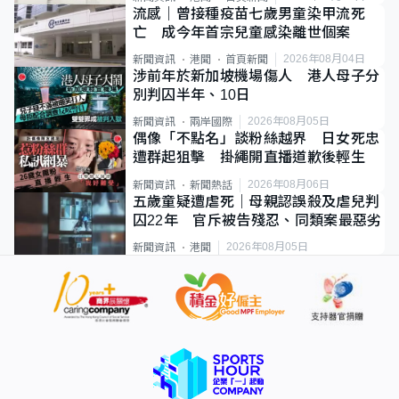
流感｜曾接種疫苗七歲男童染甲流死
亡 成今年首宗兒童感染離世個案
2026年08月04日
新聞資訊
港聞
首頁新聞
涉前年於新加坡機場傷人 港人母子分
別判囚半年、10日
2026年08月05日
新聞資訊
兩岸國際
偶像「不點名」談粉絲越界 日女死忠
遭群起狙擊 掛繩開直播道歉後輕生
2026年08月06日
新聞資訊
新聞熱話
五歲童疑遭虐死｜母親認誤殺及虐兒判
囚22年 官斥被告殘忍、同類案最惡劣
2026年08月05日
新聞資訊
港聞