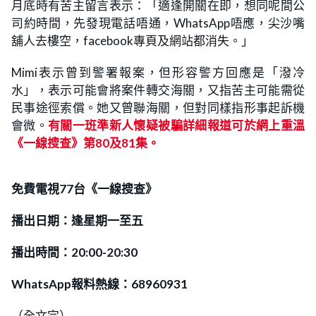
月底時有苦主留言表示：「適逢開關在即，想同呢間公
司約時間，先發現電話唔通，WhatsApp唔應，尖沙嘴
舖人去樓空，facebook專頁及網站都消失。」
Mimi表示曾到警署報案，但形容警方回應是「潑冷
水」，表示可能會將案件轉交海關，又指苦主可能需從
民事途徑索償。她又曾聯海關，但對同樣指形事起訴機
會微。
有關一班準新人懷疑被騙詳細報道可於網上重溫
《一線搜查》第80及81集。
免費電視77台《一線搜查》
播出日期：逢星期一至五
播出時間：20:00-20:30
WhatsApp報料熱線：68960931
（全文完）