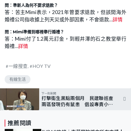
問：準新人為何不要求退款？
答：苦主Mimi表示，2021年曾要求退款，但該間海外
婚禮公司指收據上列天災或外部因素，不會退款…
詳情
問：Mimi準備到哪裡舉行婚禮？
答：Mimi付了1.2萬元訂金，到輕井澤的石之教堂舉行
婚禮…
詳情
一線搜查
HOY TV
有線生活
下一則新聞
打擊衞生黑點兩個月 民建聯巡查
兩區發現仍有鼠患 倡設專責小組
上門滅鼠
推薦閱讀