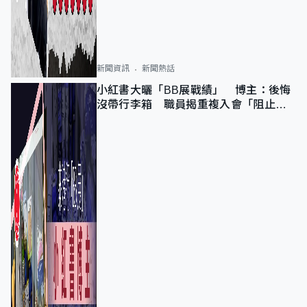
新聞資訊
新聞熱話
小紅書大曬「BB展戰績」 博主：後悔
沒帶行李箱 職員揭重複入會「阻止唔
到」