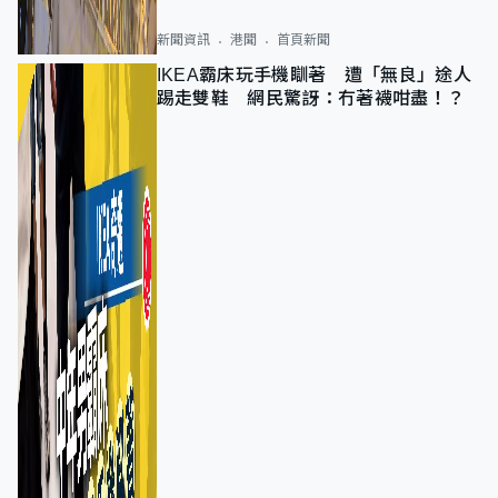
新聞資訊
港聞
首頁新聞
IKEA霸床玩手機瞓著 遭「無良」途人
踢走雙鞋 網民驚訝：冇著襪咁盡！？