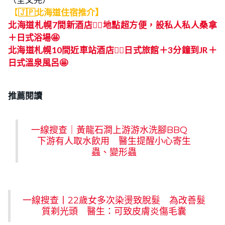
【
🇯🇵北海道住宿推介】
北海道札幌7間新酒店👍🏻地點超方便，設私人私人桑拿
＋日式浴場🤩
北海道札幌10間近車站酒店👍🏻日式旅館＋3分鐘到JR＋
日式溫泉風呂🤩
推薦閱讀
一線搜查｜黃龍石澗上游游水洗腳BBQ
下游有人取水飲用 醫生提醒小心寄生
蟲、變形蟲
一線搜查丨22歲女多次染燙致脫髮 為改善髮
質剃光頭 醫生：可致皮膚炎傷毛囊