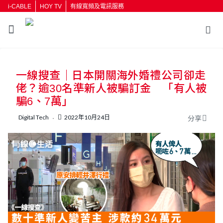
i-CABLE
HOY TV
有線寬頻及電訊服務
返回
一線搜查｜日本開關海外婚禮公司卻走
按輸入鍵開始搜尋
佬？逾30名準新人被騙訂金 「有人被
騙6、7萬」
Digital Tech
2022年10月24日
分享