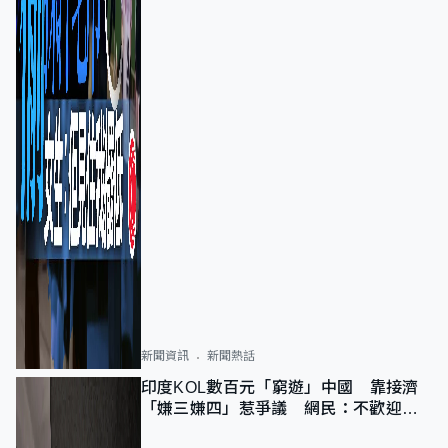
新聞資訊
新聞熱話
印度KOL數百元「窮遊」中國 靠接濟
「嫌三嫌四」惹爭議 網民：不歡迎劣
質旅客