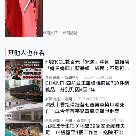
新聞資訊
新聞熱話
其他人也在看
印度KOL數百元「窮遊」中國 靠接濟
「嫌三嫌四」惹爭議 網民：不歡迎劣
質旅客
2026年08月02日
新聞資訊
新聞熱話
CHANEL四前員工串謀偷竊逾700件銷
毀品 分別判囚4至7年
2026年08月03日
新聞資訊
港聞
流感｜曾接種疫苗七歲男童染甲流死
亡 成今年首宗兒童感染離世個案
2026年08月04日
新聞資訊
港聞
首頁新聞
九龍城學生宿舍地盤39歲安全經理失
足 14樓墮至4樓工作台、送院不治