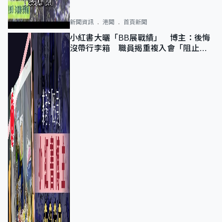
新聞資訊
港聞
首頁新聞
小紅書大曬「BB展戰績」 博主：後悔
沒帶行李箱 職員揭重複入會「阻止唔
到」