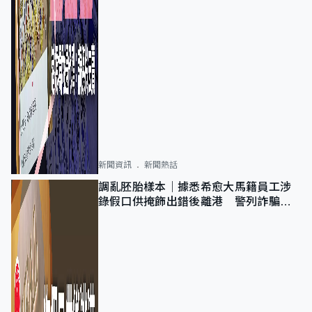
新聞資訊
新聞熱話
調亂胚胎樣本｜據悉希愈大馬籍員工涉
錄假口供掩飾出錯後離港 警列詐騙
正通緝在逃人士