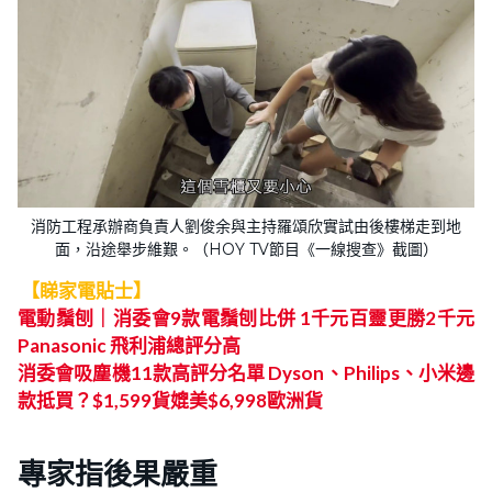
消防工程承辦商負責人劉俊余與主持羅頌欣實試由後樓梯走到地
面，沿途舉步維艱。（HOY TV節目《一線搜查》截圖）
【睇家電貼士】
電動鬚刨｜消委會9款電鬚刨比併 1千元百靈更勝2千元
Panasonic 飛利浦總評分高
消
委會吸塵機11款高評分名單 Dyson、Philips、小米邊
款抵買？$1,599貨媲美$6,998歐洲貨
專家指後果嚴重