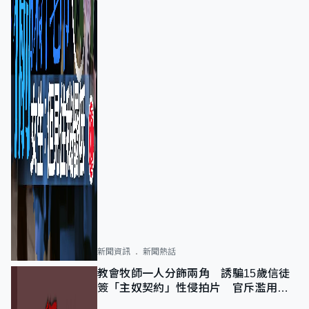
新聞資訊
新聞熱話
教會牧師一人分飾兩角 誘騙15歲信徒
簽「主奴契約」性侵拍片 官斥濫用教
友信任、二審判囚9年