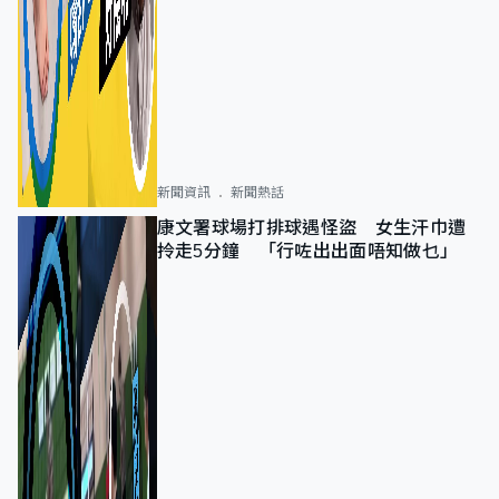
新聞資訊
新聞熱話
康文署球場打排球遇怪盜 女生汗巾遭
拎走5分鐘 「行咗出出面唔知做乜」