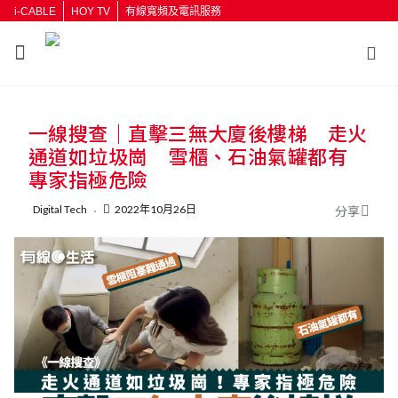
i-CABLE
HOY TV
有線寬頻及電訊服務
返回
一線搜查｜直擊三無大廈後樓梯 走火
按輸入鍵開始搜尋
通道如垃圾崗 雪櫃、石油氣罐都有
專家指極危險
Digital Tech
2022年10月26日
分享