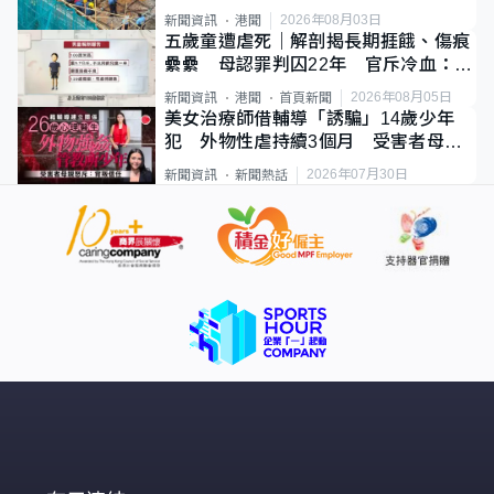
2026年08月03日
新聞資訊
港聞
五歲童遭虐死｜解剖揭長期捱餓、傷痕
纍纍 母認罪判囚22年 官斥冷血：同
類案最惡劣
2026年08月05日
新聞資訊
港聞
首頁新聞
美女治療師借輔導「誘騙」14歲少年
犯 外物性虐持續3個月 受害者母：
要保護其他人
2026年07月30日
新聞資訊
新聞熱話