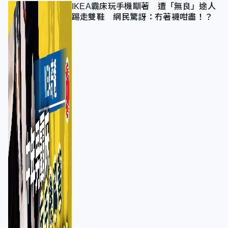
IKEA霸床玩手機瞓著 遭「無良」途人
踢走雙鞋 網民驚訝：冇著襪咁盡！？