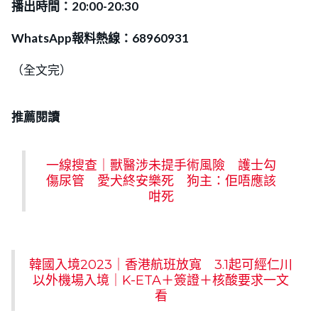
播出時間：20:00-20:30
WhatsApp報料熱線：68960931
（全文完）
推薦閱讀
一線搜查｜獸醫涉未提手術風險 護士勾
傷尿管 愛犬終安樂死 狗主：佢唔應該
咁死
韓國入境2023｜香港航班放寬 3.1起可經仁川
以外機場入境｜K-ETA＋簽證＋核酸要求一文
看