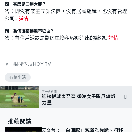
問：甚麼是三無大廈？
答：即沒有業主立案法團，沒有居民組織，也沒有管理
公司…
詳情
問：為何後樓梯遍布垃圾？
答：有住戶透露是劏房單換租客時清出的雜物…
詳情
一線搜查
HOY TV
有線生活
下一則新聞
迎接板球東亞盃 香港女子隊展望新
力量
推薦閱讀
天文台：「白海豚」減弱為強颱、料移