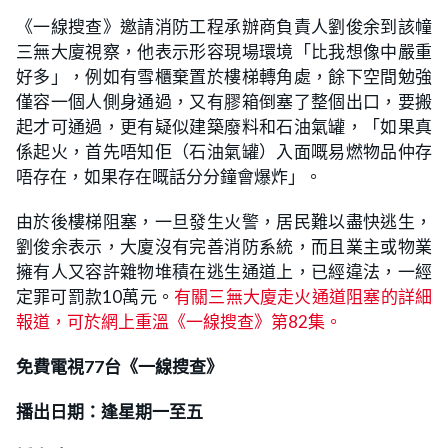
《一線搜查》邀請消防工程承辦商負責人劉俊余到該幢
三無大廈視察，他表示形容現場環境「比我想像中嚴重
好多」，例如有雪櫃棄置於樓梯轉角處，餘下空間勉強
僅容一個人側身通過，又有膠箱倒塞了整個出口，要搬
起才可通過，更有疑似建築廢料和石油氣罐，「如果真
係起火，首先唔知佢（石油氣罐）入面嘅易燃物品仲存
唔存在，如果存在嘅話分分鐘會爆炸」。
由於後樓梯阻塞，一旦發生火警，居民難以盡快逃生，
劉俊余表示，大廈沒有完善消防系統，而且業主或物業
擁有人又容許雜物堆積在逃生通道上，已經違法，一經
定罪可罰款10萬元。
有關三無大廈走火通道阻塞的詳細
報道，可於網上重溫《一線搜查》第82集
。
免費電視77台《一線搜查》
播出日期：逢星期一至五