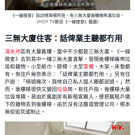
《一線搜查》採訪隊現場所見，有三無大廈後樓梯佈滿垃圾。
（HOY TV節目《一線搜查》截圖）
三無大廈住客：話俾業主聽都冇用
深水埗
區有大量舊樓，當中不少都是三無大廈。《一線
搜查》去到其中一幢三無大廈直擊，發現後樓梯遍佈垃
圾和雜物，小至紙巾、膠樽，大至
雪櫃
、木架、床墊都
有。有住戶無奈表示：「話俾業主聽都冇用。」另有住
戶說：「傾過幾次，我哋自己私人搵人搬都試過。」然
而，後樓梯很快又變回
垃圾
崗。有住戶指，後樓梯大量
垃圾堆積，是由於舊劏房有新租客搬入，便把舊租戶遺
下的雜物丟到後樓梯，由於沒有法團或管理公司，根本
無從追究或制止。