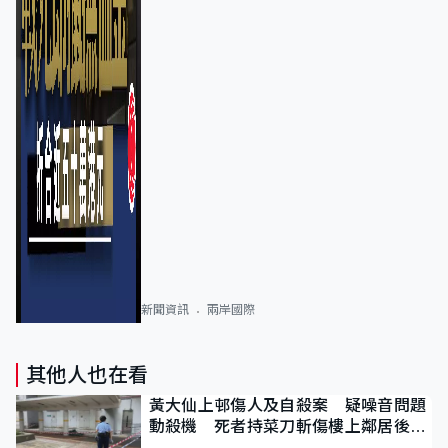
新聞資訊
兩岸國際
其他人也在看
黃大仙上邨傷人及自殺案 疑噪音問題
動殺機 死者持菜刀斬傷樓上鄰居後墮
斃