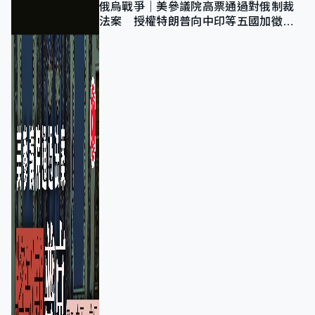
俄烏戰爭｜美參議院高票通過對俄制裁
法案 授權特朗普向中印等五國加徵
100%關稅