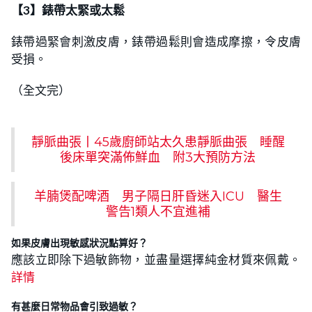
【3】錶帶太緊或太鬆
錶帶過緊會刺激皮膚，錶帶過鬆則會造成摩擦，令皮膚
受損。
（全文完）
靜脈曲張丨45歲廚師站太久患靜脈曲張 睡醒
後床單突滿佈鮮血 附3大預防方法
羊腩煲配啤酒 男子隔日肝昏迷入ICU 醫生
警告1類人不宜進補
如果皮膚出現敏感狀況點算好？
應該立即除下過敏飾物，並盡量選擇純金材質來佩戴。
詳情
有甚麼日常物品會引致過敏？