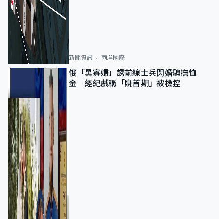
新聞資訊
兩岸國際
俄「黑寡婦」誘前線士兵閃婚騙撫恤
金 經紀戲稱「賺首期」被檢控