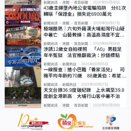
2026年08月08日
新聞資訊
港聞
首頁新聞
43歲主婦墮內地公安電騙陷阱 分81次
轉賬「保證金」損失近6900萬元
2026年08月07日
新聞資訊
港聞
首頁新聞
極端酷熱｜六旬外籍漢大埔船灣行山疑
中暑亡 山藝教練：高溫高濕度不宜遠
足
2026年08月09日
新聞資訊
港聞
首頁新聞
涉誘12歲女自拍祼照 「A0」男捱足
年半冤獄 法官推翻裁決：抄錯標點
2026年08月06日
新聞資訊
新聞熱話
一線搜查｜揸小巴難「養家活兒」 司
機平均年齡約70歲 88歲黃伯：希望一
直揸落去
2026年08月07日
新聞資訊
新聞熱話
天文台錄36.9度破紀錄 上水飆至39.8
度創全港新高 大埔行山客中暑不治
2026年08月09日
新聞資訊
港聞
首頁新聞