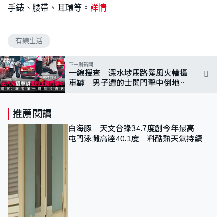
手錶、腰帶、耳環等。
詳情
有線生活
下一則新聞
一線搜查｜深水埗馬路駕風火輪攝
車罅 男子遭的士開門擊中倒地
網民不同情：報警拉自己
推薦閱讀
白海豚｜天文台錄34.7度創今年最高
屯門泳灘高達40.1度 料酷熱天氣持續