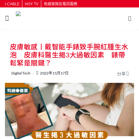
i-CABLE
HOY TV
有線寬頻及電訊服務
返回
皮膚敏感丨戴智能手錶致手腕紅腫生水
按輸入鍵開始搜尋
泡 皮膚科醫生揭3大過敏因素 錶帶
鬆緊是關鍵？
Digital Tech
2022年11月17日
分享