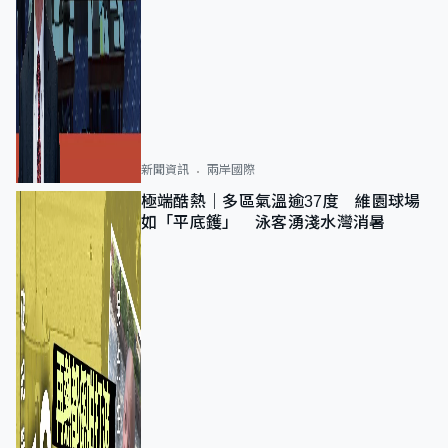
新聞資訊
兩岸國際
極端酷熱｜多區氣溫逾37度 維園球場
如「平底鑊」 泳客湧淺水灣消暑