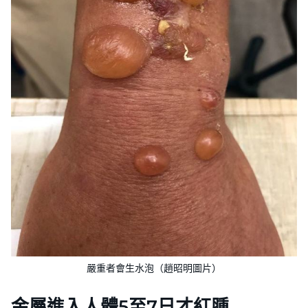
嚴重者會生水泡（趙昭明圖片）
金屬進入人體5至7日才紅腫