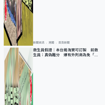
新聞資訊
港聞
首頁新聞
救生員假證｜本台揭淘寶可訂製 前救
生員：真偽難分 爆有外判商為免「封
池」沒做足檢查