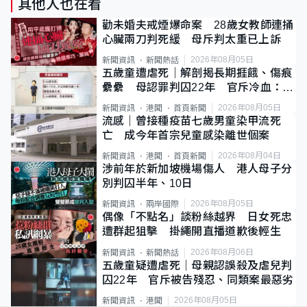
其他人也在看
勸未婚夫戒煙爆命案 28歲女教師連捅
心臟兩刀判死緩 母斥判太重已上訴
2026年08月05日
新聞資訊
新聞熱話
五歲童遭虐死｜解剖揭長期捱餓、傷痕
纍纍 母認罪判囚22年 官斥冷血：同
類案最惡劣
2026年08月05日
新聞資訊
港聞
首頁新聞
流感｜曾接種疫苗七歲男童染甲流死
亡 成今年首宗兒童感染離世個案
2026年08月04日
新聞資訊
港聞
首頁新聞
涉前年於新加坡機場傷人 港人母子分
別判囚半年、10日
2026年08月05日
新聞資訊
兩岸國際
偶像「不點名」談粉絲越界 日女死忠
遭群起狙擊 掛繩開直播道歉後輕生
2026年08月06日
新聞資訊
新聞熱話
五歲童疑遭虐死｜母親認誤殺及虐兒判
囚22年 官斥被告殘忍、同類案最惡劣
2026年08月05日
新聞資訊
港聞