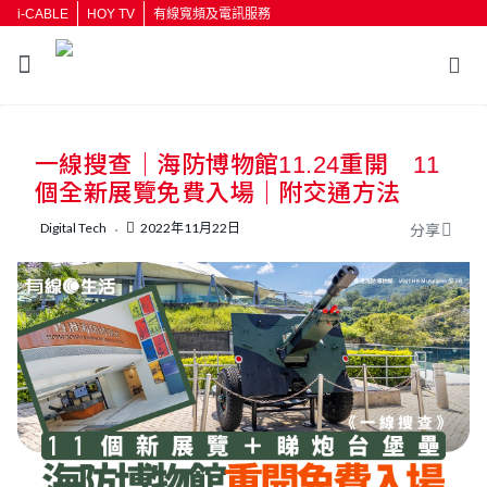
i-CABLE
HOY TV
有線寬頻及電訊服務
返回
一線搜查｜海防博物館11.24重開 11
按輸入鍵開始搜尋
個全新展覽免費入場｜附交通方法
Digital Tech
2022年11月22日
分享