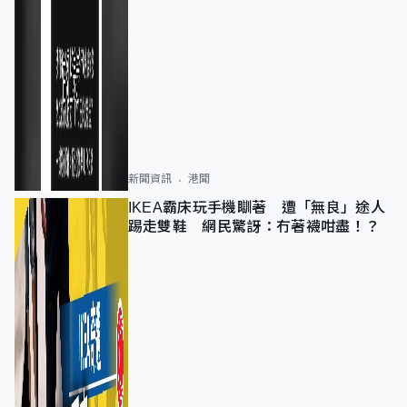
新聞資訊
港聞
IKEA霸床玩手機瞓著 遭「無良」途人
踢走雙鞋 網民驚訝：冇著襪咁盡！？