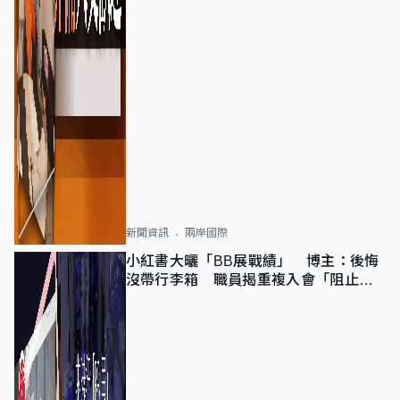
新聞資訊
兩岸國際
小紅書大曬「BB展戰績」 博主：後悔
沒帶行李箱 職員揭重複入會「阻止唔
到」