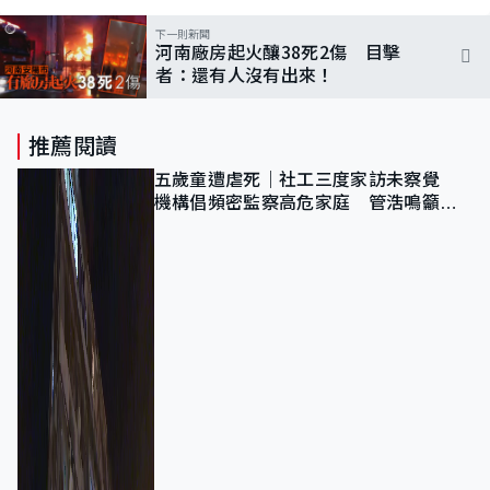
下一則新聞
河南廠房起火釀38死2傷 目擊
者：還有人沒有出來！
推薦閱讀
五歲童遭虐死｜社工三度家訪未察覺
機構倡頻密監察高危家庭 管浩鳴籲加
強跨部門協作