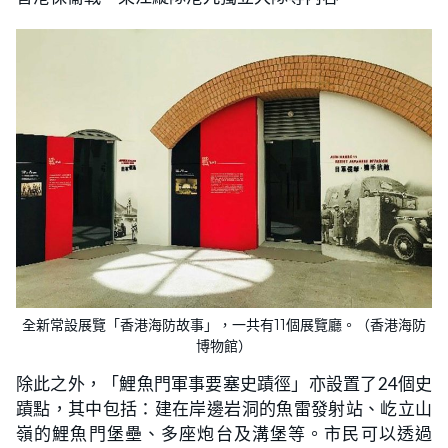
全新常設展覽「香港海防故事」，一共有11個展覽廳。（香港海防
博物館）
除此之外，「鯉魚門軍事要塞史蹟徑」亦設置了24個史
蹟點，其中包括：建在岸邊岩洞的魚雷發射站、屹立山
嶺的鯉魚門堡壘、多座炮台及溝堡等。市民可以透過