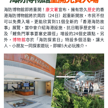
海防博物館即將重開！
康文署
宣布，擁有悠久
歷史
的香
港海防博物館將於周四（24日）起重新開放，市民不但
可以免費入場，更能欣賞到11個全新的「香港海防故
事」展覽，當中會介紹海港設施、抗日戰爭歷史等，以
及「鯉魚門軍事要塞史蹟徑」增設的24個史蹟點。另
外，
博物館
亦於「海防探索日」特設多個活動，讓大
人、小朋友一同探索遊玩，即睇5大必玩推介。