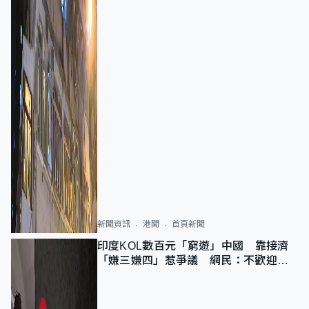
新聞資訊
港聞
首頁新聞
印度KOL數百元「窮遊」中國 靠接濟
「嫌三嫌四」惹爭議 網民：不歡迎劣
質旅客