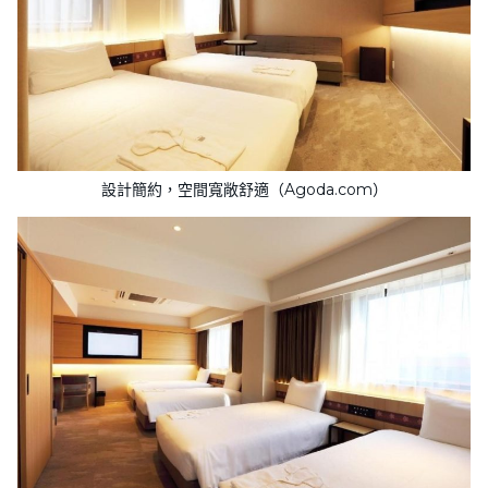
設計簡約，空間寬敞舒適（Agoda.com）