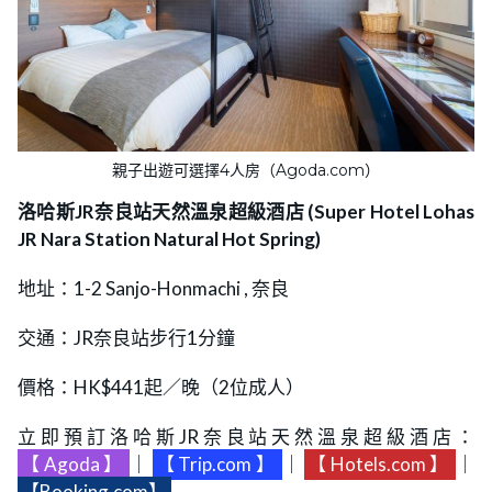
親子出遊可選擇4人房（Agoda.com）
洛哈斯JR奈良站天然溫泉超級酒店 (Super Hotel Lohas
JR Nara Station Natural Hot Spring)
地址：1-2 Sanjo-Honmachi , 奈良
交通：JR奈良站步行1分鐘
價格：HK$441起／晚（2位成人）
立即預訂洛哈斯JR奈良站天然溫泉超級酒店：
【Agoda】
｜
【Trip.com】
｜
【Hotels.com】
｜
【Booking.com】