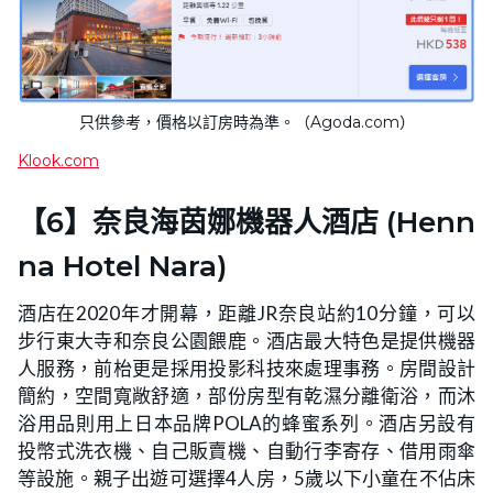
只供參考，價格以訂房時為準。（Agoda.com）
Klook.com
【6】奈良海茵娜機器人酒店 (Henn
na Hotel Nara)
酒店在2020年才開幕，距離JR奈良站約10分鐘，可以
步行東大寺和奈良公園餵鹿。酒店最大特色是提供機器
人服務，前枱更是採用投影科技來處理事務。房間設計
簡約，空間寬敞舒適，部份房型有乾濕分離衛浴，而沐
浴用品則用上日本品牌POLA的蜂蜜系列。酒店另設有
投幣式洗衣機、自己販賣機、自動行李寄存、借用雨傘
等設施。親子出遊可選擇4人房，5歲以下小童在不佔床