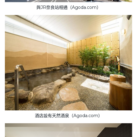
與JR奈良站相通（Agoda.com）
酒店設有天然酒泉（Agoda.com）