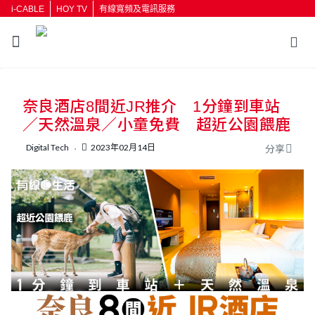
i-CABLE
HOY TV
有線寬頻及電訊服務
返回
奈良酒店8間近JR推介 1分鐘到車站
按輸入鍵開始搜尋
／天然溫泉／小童免費 超近公園餵鹿
Digital Tech
2023年02月14日
分享