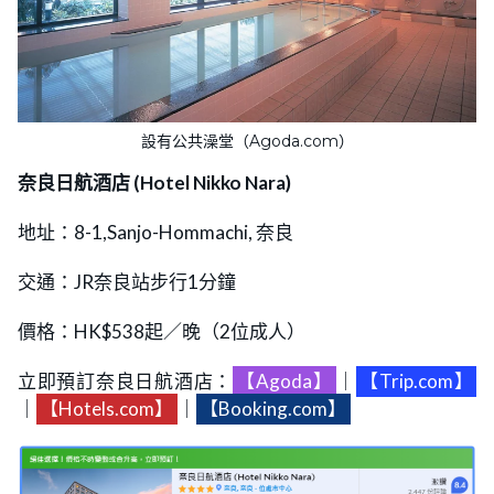
設有公共澡堂（Agoda.com）
奈良日航酒店 (Hotel Nikko Nara)
地址：8-1,Sanjo-Hommachi, 奈良
交通：JR奈良站步行1分鐘
價格：HK$538起／晚（2位成人）
立即預訂奈良日航酒店：
【Agoda】
｜
【Trip.com】
｜
【Hotels.com】
｜
【Booking.com】