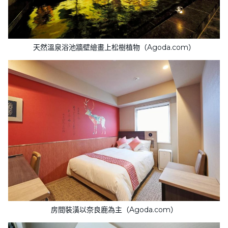
天然溫泉浴池牆壁繪畫上松樹植物（Agoda.com）
房間裝潢以奈良鹿為主（Agoda.com）