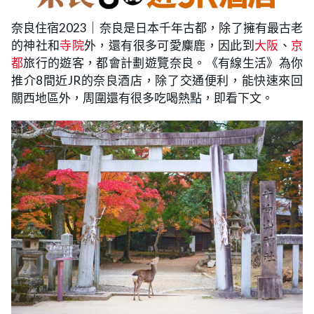
奈良住宿2023｜奈良是日本千年古都，除了擁有最古老
的神社和
寺院
外，還有很多可愛麋鹿，因此到
大阪
、
京
都
旅行的遊客，都會計劃遊覽奈良。《有線生活》為你
推介8間近JR的奈良酒店，除了交通便利，能快速來回
關西地區外，周圍還有很多吃喝熱點，即看下文。