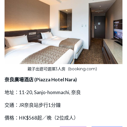
親子出遊可選擇3人房（booking.com）
奈良廣場酒店 (Piazza Hotel Nara)
地址：11-20, Sanjo-hommachi, 奈良
交通：JR奈良站步行1分鐘
價格：HK$568起／晚（2位成人）