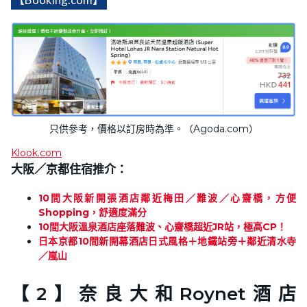
只供參考，價格以訂房時為準。（Agoda.com）
Klook.com
大阪／京都住宿推介：
10間大阪新開張酒店鄰近梅田／難波／心齋橋，方便
Shopping，舒適度滿分
10間大阪溫泉酒店座落難波、心齋橋超近JR站，極高CP！
日本京都10間新開幕酒店日式風格＋地鐵站旁＋鄰近清水寺
／嵐山
【2】奈良大和Roynet酒店