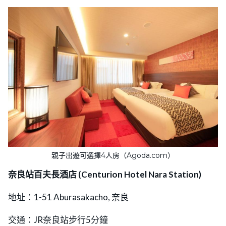
親子出遊可選擇4人房（Agoda.com）
奈良站百夫長酒店 (Centurion Hotel Nara Station)
地址：1-51 Aburasakacho, 奈良
交通：JR奈良站步行5分鐘