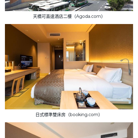
天橋可直達酒店二樓（Agoda.com）
日式標準雙床房（booking.com）