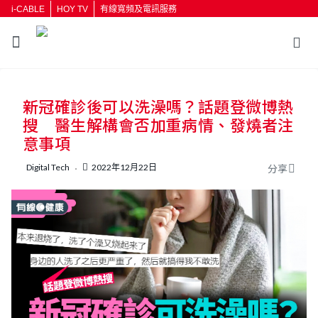
i-CABLE
HOY TV
有線寬頻及電訊服務
返回
新冠確診後可以洗澡嗎？話題登微博熱
按輸入鍵開始搜尋
搜 醫生解構會否加重病情、發燒者注
意事項
Digital Tech
2022年12月22日
分享