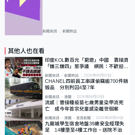
新聞資訊
新聞熱話
其他人也在看
印度KOL數百元「窮遊」中國 靠接濟
「嫌三嫌四」惹爭議 網民：不歡迎劣
質旅客
2026年08月02日
新聞資訊
新聞熱話
CHANEL四前員工串謀偷竊逾700件銷
毀品 分別判囚4至7年
2026年08月03日
新聞資訊
港聞
流感｜曾接種疫苗七歲男童染甲流死
亡 成今年首宗兒童感染離世個案
2026年08月04日
新聞資訊
港聞
首頁新聞
九龍城學生宿舍地盤39歲安全經理失
足 14樓墮至4樓工作台、送院不治