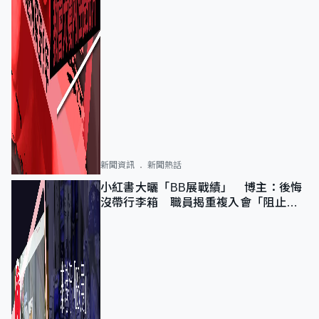
新聞資訊
新聞熱話
小紅書大曬「BB展戰績」 博主：後悔
沒帶行李箱 職員揭重複入會「阻止唔
到」