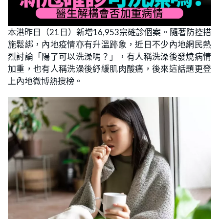
本港昨日（21日）新增16,953宗確診個案。隨著防控措
施鬆綁，內地疫情亦有升溫跡象，近日不少內地網民熱
烈討論「陽了可以洗澡嗎？」，有人稱洗澡後發燒病情
加重，也有人稱洗澡後紓緩肌肉酸痛，後來這話題更登
上內地微博熱搜榜。