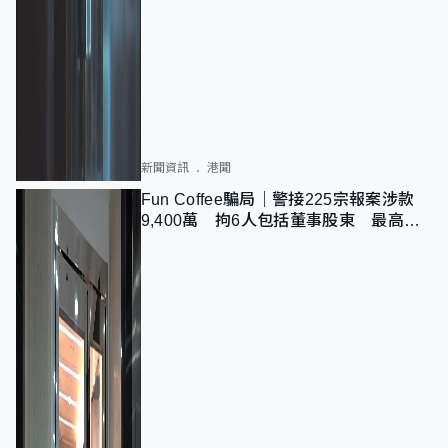
新聞資訊
港聞
Fun Coffee騙局｜警接225宗報案涉款
9,400萬 拘6人包括董事股東 最高金
額一宗涉近千萬