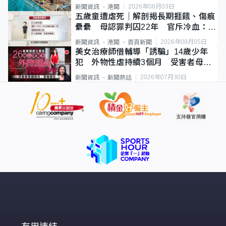
2026年08月03日
新聞資訊
港聞
五歲童遭虐死｜解剖揭長期捱餓、傷痕
纍纍 母認罪判囚22年 官斥冷血：同
類案最惡劣
2026年08月05日
新聞資訊
港聞
首頁新聞
美女治療師借輔導「誘騙」14歲少年
犯 外物性虐持續3個月 受害者母：
要保護其他人
2026年07月30日
新聞資訊
新聞熱話