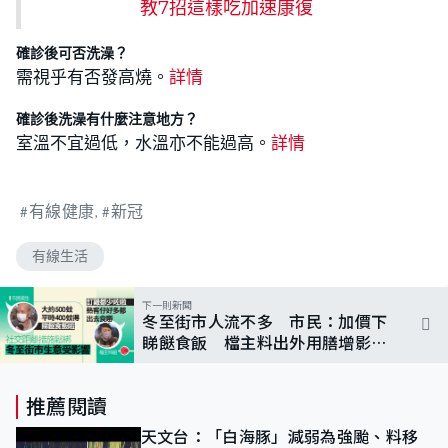
教7招這樣吃加速康復
確診後可否洗澡？
需視乎有否發高燒。
詳情
確診後洗澡有什麼注意地方？
室溫不宜過低，水溫亦不能過高。
詳情
有線健康
新冠
有線生活
下一則新聞
冬至街市人流不多 市民：加價下
睇餸食飯 檔主料出外用膳增影響
生意
推薦閱讀
天文台：「白海豚」減弱為強颱、料移