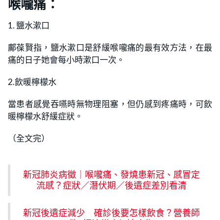
喉嚨痛：
1. 鹽水漱口
鄺葆賢指，鹽水漱口是舒緩喉嚨痛的最有效方法，在最
痛的日子她會每小時漱口一次。
2.飲暖檸檬水
當患者感覺吞嚥時無物理阻塞，但仍感到疼痛時，可飲
暖檸檬水舒緩症狀。
（全文完）
新冠肺炎病徵｜喉嚨痛、發燒患新冠、感冒定
流感？症狀／潛伏期／後遺症差別看清
新冠後遺症減少 確診後要怎樣飲食？營養師