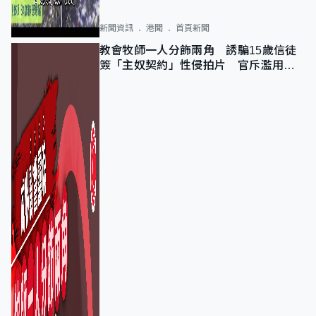
新聞資訊
港聞
首頁新聞
教會牧師一人分飾兩角 誘騙15歲信徒
簽「主奴契約」性侵拍片 官斥濫用教
友信任、二審判囚9年