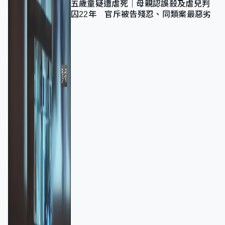
五歲童疑遭虐死｜母親認誤殺及虐兒判
囚22年 官斥被告殘忍、同類案最惡劣