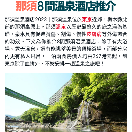
那須溫泉酒店2023｜那須溫泉位於
東京
近郊，栃木縣北
部的那須高原上。那須
溫泉
以歷史最悠久的鹿之湯為基
礎，泉水具有促進燙傷、割傷、慢性
皮膚病
等外傷愈合
的功效。下文為你推介8間那須溫泉酒店，除了有大浴
場、露天溫泉，還有能眺望美景的頂樓浴場，而部分房
內更有私人風呂，一泊兩食房價人均由267港元起，到
東京除了血拼外，不妨安排一趟溫泉之旅吧！