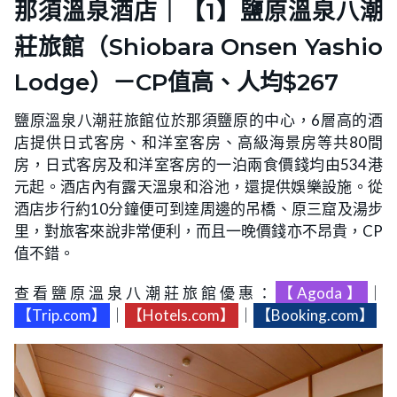
那須溫泉酒店｜【1】鹽原溫泉八潮
莊旅館（Shiobara Onsen Yashio
Lodge）－CP值高、人均$267
鹽原溫泉八潮莊旅館位於那須鹽原的中心，6層高的酒
店提供日式客房、和洋室客房、高級海景房等共80間
房，日式客房及和洋室客房的一泊兩食價錢均由534港
元起。酒店內有露天溫泉和浴池，還提供娛樂設施。從
酒店步行約10分鐘便可到達周邊的吊橋、原三窟及湯步
里，對旅客來說非常便利，而且一晚價錢亦不昂貴，CP
值不錯。
查看鹽原溫泉八潮莊旅館優惠：
【Agoda】
｜
【Trip.com】
｜
【Hotels.com】
｜
【Booking.com】