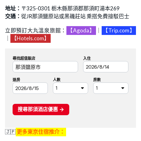
地址：
〒325-0301 栃木縣那須郡那須町湯本269
交通：
從JR那須鹽原站或黑磯莊站 乘搭免費接駁巴士
立即預訂大丸溫泉旅館：
【Agoda】
｜
【Trip.com】
｜
【Hotels.com】
🇯🇵
更多東京住宿推介：