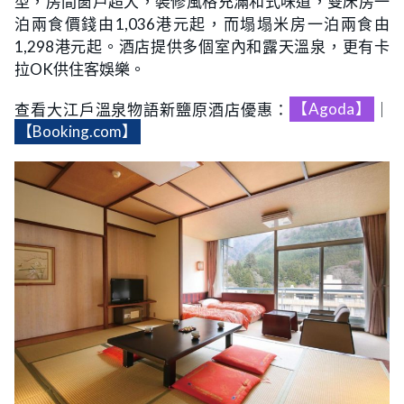
型，房間窗戶超大，裝修風格充滿和式味道，雙床房一
泊兩食價錢由1,036港元起，而塌塌米房一泊兩食由
1,298港元起。酒店提供多個室內和露天溫泉，更有卡
拉OK供住客娛樂。
查看大江戶溫泉物語新鹽原酒店優惠：
【Agoda】
｜
【Booking.com】