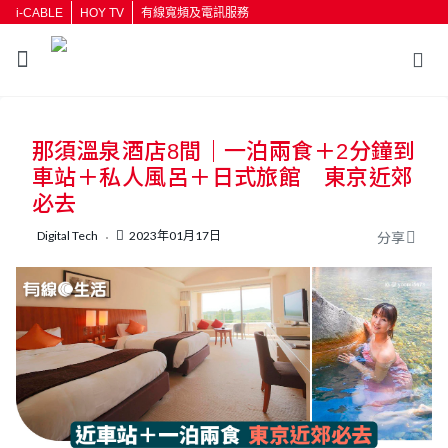
i-CABLE
HOY TV
有線寬頻及電訊服務
返回
那須溫泉酒店8間｜一泊兩食＋2分鐘到
按輸入鍵開始搜尋
車站＋私人風呂＋日式旅館 東京近郊
必去
Digital Tech
2023年01月17日
分享