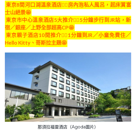
東京8間河口湖溫泉酒店👍🏻房內泡私人風呂，起床賞富
士山絕景🤩
東京市中心溫泉酒店5大推介👍🏻5分鐘步行到JR站，新
宿／銀座／上野全部超高CP🤩
東京親子酒店10間推介👍🏻1分鐘到JR／小童免費住／
Hello Kitty、哥斯拉主題🤩
那須拉福雷酒店（Agoda圖片）