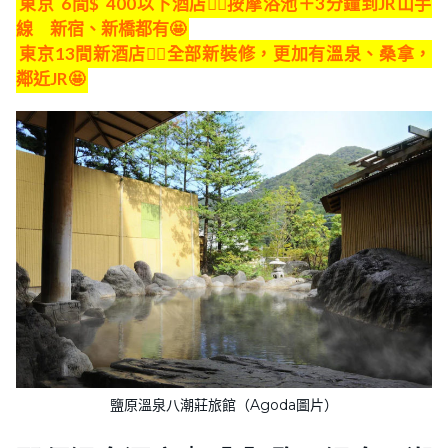
東京
6間$
400以下酒店👍🏻按摩浴池＋3分鐘到JR山手
線 新宿、新橋都有🤩
東京13間新酒店👍🏻全部新裝修，更加有溫泉、桑拿，
鄰近JR🤩
鹽原溫泉八潮莊旅館（Agoda圖片）