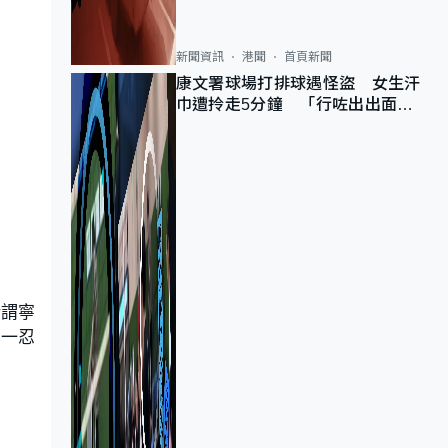
新聞資訊
港聞
首頁新聞
康文署球場打排球遇怪盜 女生汗
巾遭拎走5分鐘 「行咗出出面唔
知做乜」
所謂寧
忍一忍