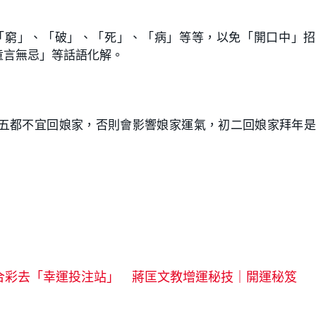
「窮」、「破」、「死」、「病」等等，以免「開口中」招
童言無忌」等話語化解。
五都不宜回娘家，否則會影響娘家運氣，初二回娘家拜年是
六合彩去「幸運投注站」 蔣匡文教增運秘技｜開運秘笈