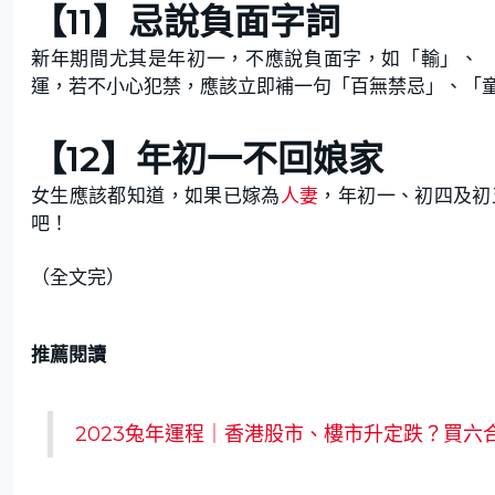
【11】忌說負面字詞
新年期間尤其是年初一，不應說負面字，如「輸」、 
運，若不小心犯禁，應該立即補一句「百無禁忌」、「
【12】年初一不回娘家
女生應該都知道，如果已嫁為
人妻
，年初一、初四及初
吧！
（全文完）
推薦閱讀
2023兔年運程｜香港股市、樓市升定跌？買