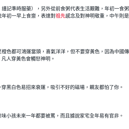
，謹記準時服藥），另外從前食粥代表生活艱難，年初一食
統年初一早上食齋，表達對
祖先
感念及對神明敬重，中午則
至橙色都可鴻運當頭，喜氣洋洋，但不要穿黃色，因為中國
，凡人穿黃色會觸怒神明。
一穿黑白色易招來衰運，吸引不好的磁場，親友都怕了你。
意味小孩未來一年都要被罵，而且據說家宅全年易有官非。