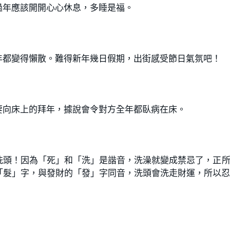
過年應該開開心心休息，多睡是福。
年都變得懶散。難得新年幾日假期，出街感受節日氣氛吧！
要向床上的拜年，據說會令對方全年都臥病在床。
洗頭！因為「死」和「洗」是諧音，洗澡就變成禁忌了，正
「髮」字，與發財的「發」字同音，洗頭會洗走財運，所以