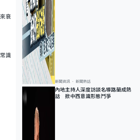
來衰
常識
新聞資訊
新聞熱話
內地主持人深度訪談名導路蘭成熱
話 掀中西意識形態鬥爭