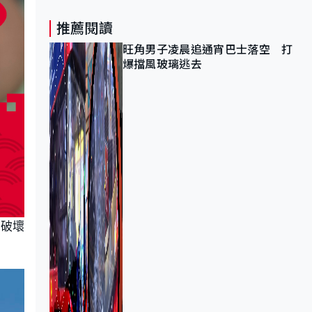
推薦閱讀
旺角男子凌晨追通宵巴士落空 打
爆擋風玻璃逃去
出破壞