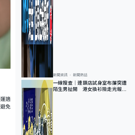
新聞資訊
新聞熱話
一線搜查｜連鎖店試身室布簾突遭
陌生男扯開 港女換衫險走光報
警 全港分店急換實體門
財運適
量避免