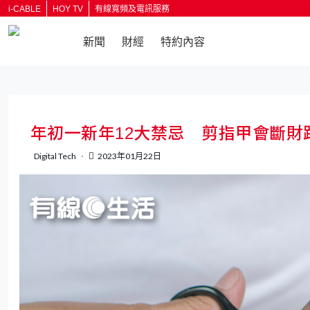
i-CABLE
HOY TV
有線寬頻及電訊服務
新聞
財經
特約內容
返回
年初一新年12大禁忌 剪指甲會斷財
Digital Tech
2023年01月22日