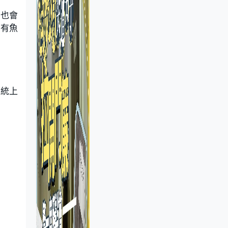
粥也會
是有魚
傳統上